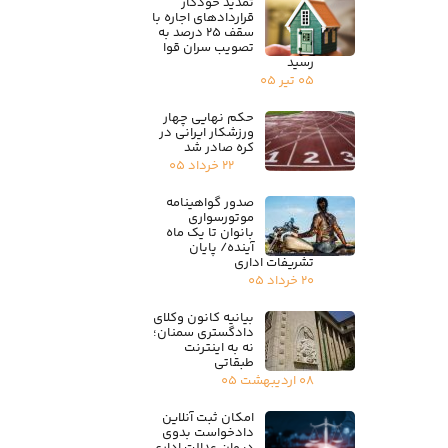
تمدید خودکار
قراردادهای اجاره با
سقف ۲۵ درصد به
تصویب سران قوا
رسید
۰۵ تیر ۰۵
حکم نهایی چهار
ورزشکار ایرانی در
کره صادر شد
۲۲ خرداد ۰۵
صدور گواهینامه
موتورسواری
بانوان تا یک ماه
آینده/ پایان
تشریفات اداری
۲۰ خرداد ۰۵
بیانیه کانون وکلای
دادگستری سمنان؛
نه به اینترنت
طبقاتی
۰۸ اردیبهشت ۰۵
امکان ثبت آنلاین
دادخواست بدوی