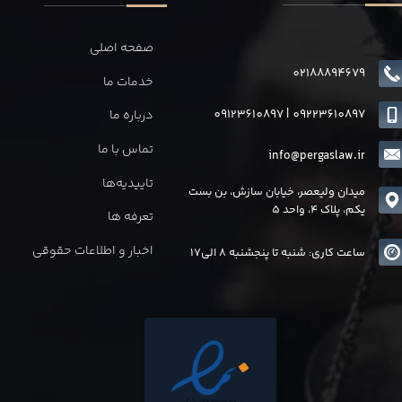
صفحه اصلی
02188894679
خدمات ما
09123610897
|
0
9223610897
درباره ما
تماس با ما
info@pergaslaw.ir
تاییدیه‌ها
میدان ولیعصر، خیابان سازش، بن بست
یکم، پلاک 4، واحد 5
تعرفه ها
اخبار و اطلاعات حقوقی
ساعت کاری: شنبه تا پنجشنبه 8 الی17