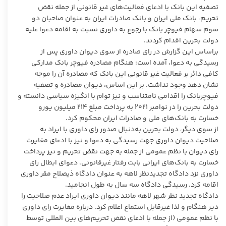
تصفیه این بانک با ادعای فعالیت‌های غیر قانونی از جمله نقض
تحریم، بانک ملی ایران و بانک صادرات ایران به عنوان صاحبان دو
سوم سهام فیوچر بانک با رجوع به داوری نسبت به اقامه دعوا علیه
دولت بحرین اقدام کردند.
براساس این گزارش در رای صادره از سوی دیوان داوری پس از
رسیدگی به دعوا، آمده است: هنگام مصادره فیوچر بانک مدارکی
کافی دائر بر فعالیت غیر قانونی این بانک که مصادره آن را موجه
نشان دهد وجود نداشت. بر این اساس، دیوان مصادره و تصفیه
فیوچربانک را اقدامی نامتناسب و نیز توام با انگیزه سیاسی دانسته و
دولت بحرین را در نوامبر ۲۰۲۱ به پرداخت مبلغ ۲۱۴ میلیون یورو
خسارت به بانک‌های ملی و صادرات ایران محکوم کرد.
از سوی دیگر، دولت بحرین به‌دنبال صدور رای داوری با ایراد به
صلاحیت دیوان داوری جهت رسیدگی به دعوا و نیز با ادعای مغایرت
رای دیوان با نظم عمومی از جمله به جهت نقض تحریم و نیز پرداخت
خسارت به بانک‌های ایرانی بابت رفتار غیرقانونی‌، دعوای ابطال رای
داوری نزد دادگاه تجدیدنظر لاهه به عنوان دادگاه ذیصلاح مقر داوری
اقامه کرد. رسیدگی دادگاه سه سال به طول انجامید.
دادگاه تجدید نظر شهر لاهه مانند دیوان داوری ایراد عدم صلاحیت را
دیر هنگام و لذا غیرقابل استماع اعلام کرد. درباره مغایرت رای داوری
با نظم عمومی (از جمله با ادعای نقض تحریم‌های بین المللی توسط