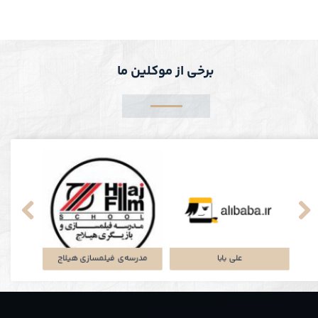
برخی از موکلین ما
پلتفرم جاباما
شرکت توتان
علی