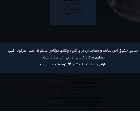
​تمامی حقوق این سایت و مطالب آن برای گروه وکلای پرگاس محفوظ است. هرگونه کپی
برداری پیگرد قانونی در پی خواهد داشت​​​​​​​.
طراحی سایت با عشق 🧡 توسط
جیران وب
<a referrerpolicy='origin' target='_blank'
href='https://trustseal.enamad.ir/?
id=552132&Code=anvY3EOAu5acPrYIvcMwIWV6y
0365GMj'><img referrerpolicy='origin'
src='https://trustseal.enamad.ir/logo.aspx?
id=552132&Code=anvY3EOAu5acPrYIvcMwIWV6y
0365GMj' alt='' style='cursor:pointer'
code='anvY3EOAu5acPrYIvcMwIWV6y0365GMj'>
</a>