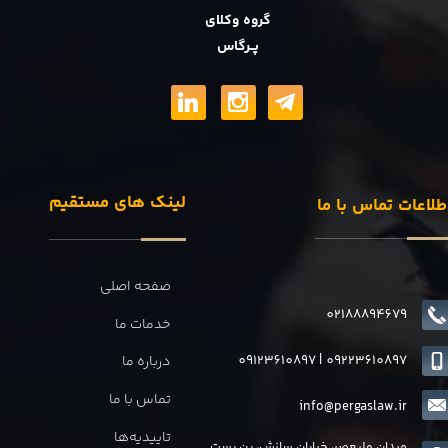
گروه وکلای
پــرگاس
لینک های مستقیم
طلاعات تماس با ما
صفحه اصلی
02188894679
خدمات ما
09123610897
|
0
9223610897
درباره ما
تماس با ما
info@pergaslaw.ir
تاییدیه‌ها
میدان ولیعصر، خیابان سازش، بن بست