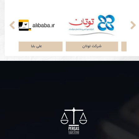
نکی
پلتفرم جاباما
شرکت توتان