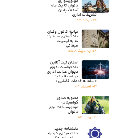
موتورسواری
بانوان تا یک ماه
آینده/ پایان
تشریفات اداری
۲۰ خرداد ۰۵
بیانیه کانون وکلای
دادگستری سمنان؛
نه به اینترنت
طبقاتی
۰۸ اردیبهشت ۰۵
امکان ثبت آنلاین
دادخواست بدوی
دیوان عدالت اداری
در نسخه جدید
«سامانه خدمات قضایی»
۰۳ اسفند ۰۴
مصوبه صدور
گواهینامه
موتورسیکلت برای
بانوان
۲۱ بهمن ۰۴
بخشنامه جدید
بانک مرکزی درباره