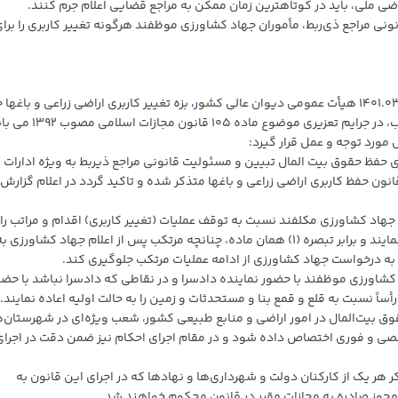
ضی ملی، باید در کوتاهترین زمان ممکن به مراجع قضایی اعلام جرم کنند.
ونی مراجع ذی‌ربط، مأموران جهاد کشاورزی موظفند هرگونه تغییر کاربری را برا
،
بزه تغییر کاربری اراضی زراعی و باغها 
مستمر به شمار نمی‌آید و مشمول مقررات مرور زمان تعقیب، در جرایم تعزیری موضوع م
مورد توجه و عمل قرار گیرد:
ای حفظ حقوق بیت المال تبیین و مسئولیت قانونی مراجع ذیربط به ویژه ادارات
انون حفظ کاربری اراضی زراعی و باغها متذکر شده و تاکید گردد در اعلام گزارش
۱ قانون مذکور و مأموران جهاد کشاورزی مکلفند نسبت به توقف عملیات (تغییر کاربری) اقدام و مراتب را
اداره متبوع جهت گزارش انعکاس به مراجع قضایی اعلام نمایند و برابر تبصره (۱) همان ماده، چنانچه مرتکب پس از اعلام جهاد کشاورزی ب
ه درخواست جهاد کشاورزی از ادامه عملیات مرتکب جلوگیری کند.
 مذکور، مأمورین جهاد کشاورزی موظفند با حضور نماینده دادسرا و در نقاطی که دادسرا نباشد با حض
نسبت به قلع و قمع بنا و مستحدثات و زمین را به حالت اولیه اعاده نمایند.
یی شورای حفظ حقوق بیت‌المال در امور اراضی و منابع طبیعی کشور، شعب ویژه‌ای در شهرستان‌
صصی و فوری اختصاص داده شود و در مقام اجرای احکام نیز ضمن دقت در اجرای
ه یادآوری است، برابر تبصره ۲ ماده ۳ قانون فوق‎‌الذکر هر یک از کارکنان دولت و شهرداری‌ها و نهادها که در اجرای این قانون به
وز صادره به مجازات مقرر در قانون محکوم خواهند شد.