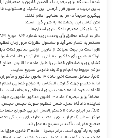
شده است که برای برخورد با ناقضین قانون و متصرفان ارا
بدین ترتیب با محور قرار گرفتن این تکلیف و مسئولیت قان
پیگیری سریعاً به مراجع قضایی اعلام کنند.
متن کامل این بخشنامه به شرح ذیل است:
“رؤسای کل محترم دادگستری استان‌ها
نظر به اینکه مطابق رأی وحدت رویه شماره ۸۲۲ مورخ ۱۴۰۱.۰۳.۳۱ هیأت عمومی دیوان عالی کشور
لازم است در جهت صیانت از کاربری اراضی مذکور نکات ذیل 
اولاً: موضوع رأی مذکور و مبانی و آثار آن در جلسات شور
کشاورزی و ضابطان قضایی را طبق ماده ۱۰ قانون اصلاح
ق
جرائم مربوط به انجام وظایف قانونی تسریع نمایند.
ثانیاً: مطابق قسمت اخیر ماده ۰
اقدامات خود ادامه دهد، نیروی انتظامی موظف است بنا ب
مضافاً برابر تبصره ۲ ماده ۱۰ قانون
نماینده دادگاه محل، ضمن تنظیم صورت مجلس مجلس، رأساً 
ثالثاً: در اجرای ماده ۱۱ دستورالعمل اجرا
مراکز استان (اعم از بدوی و تجدیدنظر) برای رسیدگی تخ
صحیح مقررات، تأکید بر تسریع به عمل آید.
لازم ب
تشخیص دادگاه صالحه تخطی نموده باشند، ضمن ابطال مج