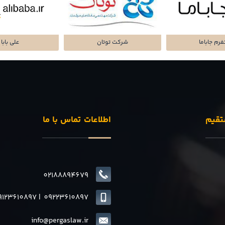
تا پرداز پرشین
شرکت سرمایه گذاری
پلتفرم میا
تقیم
اطلاعات تماس با ما
02188894679
9123610897
|
0
9223610897
info@pergaslaw.ir