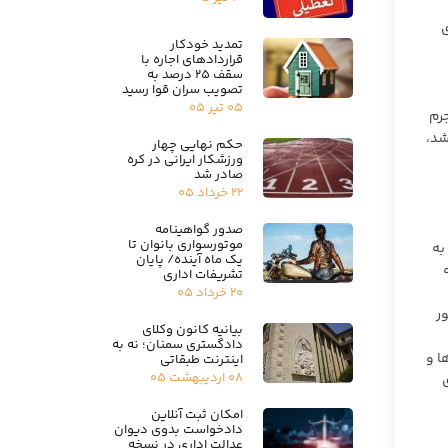
ی
تمدید خودکار
قراردادهای اجاره با
سقف ۲۵ درصد به
تصویب سران قوا رسید
۰۵ تیر ۰۵
جرم
اده ۱۰۵ قانون مجازات اسلامی مصوب ۱۳۹۲ می باشد،
حکم نهایی چهار
ورزشکار ایرانی در کره
صادر شد
۲۲ خرداد ۰۵
صدور گواهینامه
موتورسواری بانوان تا
 به
یک ماه آینده/ پایان
ه
تشریفات اداری
۲۰ خرداد ۰۵
ور
بیانیه کانون وکلای
دادگستری سمنان؛ نه به
ها و
اینترنت طبقاتی
۰۸ اردیبهشت ۰۵
امکان ثبت آنلاین
دادخواست بدوی دیوان
عدالت اداری در نسخه