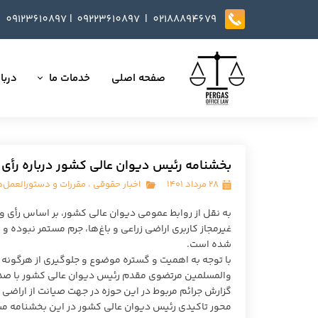
09123610897
|
0
9223610897​​​​​​​ |
02188894679
صفحه اصلی
خدمات ما
دربار
تمامی خدمات
داست
وکالت در دعاوی
تایید
بخشنامه رئیس دیوان عالی کشور درباره رأی و
مذاکره، تنظیم و بازب
۲۸ مرداد ۱۴۰۱
اخبار حقوقی
،
مقررات و دستورالعمل‌ه
ارائه خدمات مشاوره
غیرمجاز کاربری اراضی زراعی و باغ‌ها، جرم مستمر نبوده و 
داوری
شده است.
انجام کلیه مسائل ثب
والمسلمین مرتضوی مقدم رئیس دیوان عالی کشور با صدور
گزارش جرائم مربوط در این حوزه در جهت صیانت از اراضی زر
محور تاکیدی رئیس دیوان عالی کشور در این بخشنامه 