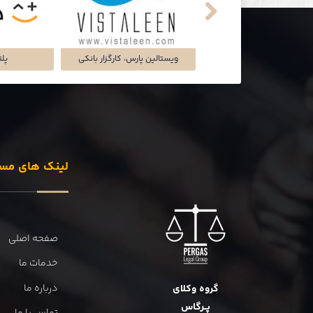
تماشاخانه‌ی ملک
شرکت تجارت سگال آرتا
شرکت دل
لینک های مس
صفحه اصلی
خدمات ما
درباره ما
گروه وکلای
پــرگاس