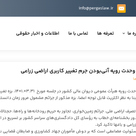
info@pergaslaw.ir
ه ما
تعرفه ها
تماس با ما
اطلاعات و اخبار حقوقی
ان ما
یه‌ها
حدت رویه آنی‌بودن جرم تغییر کاربری اراضی زراعی
ینی قراردادها
ا
 حقوقی
به نقل از روابط عمومی دیوان عالی کشور، بر اساس رأی وحدت رویه هیأت عمومی دیوان عالی کشور در جلسه‌ مورخ ۳۱
بنا به نظر اکثریت قابل توجه اعضا، بزه مذکور از جرائم مشمول مرور زمان دانست
با توجه به اهمیت و گستره موضوع و جلوگیری از هرگ
تی
 بخشنامه‌ای خطاب به رؤسای کل دادگستری‌های سراسر کشور بر تسریع در اع
اعی و باغها تاکید کرد.
مسئولیت مضاعفی است که بر دوش مأموران جهاد کشاورزی و ضابطان قضایی ن