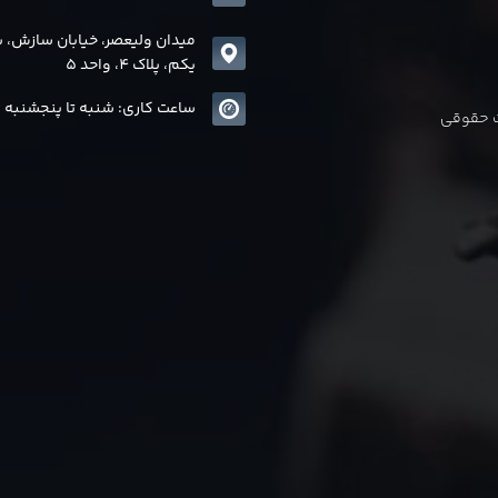
میدان ولیعصر، خیابان سازش، 
یکم، پلاک 4، واحد 5
ساعت کاری: شنبه تا پنجشنبه 8 الی17
ات حقوقی