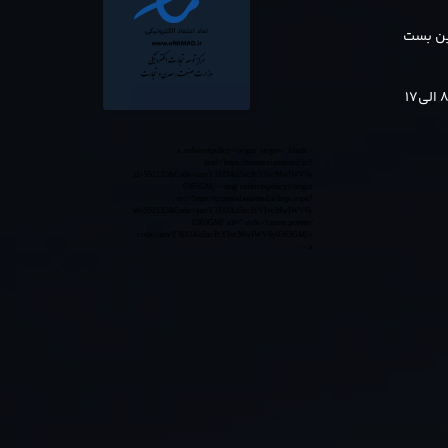
بن بست
<a referrerpolicy='origin' target='_blank'
href='https://trustseal.enamad.ir/?
id=552132&Code=anvY3EOAu5acPrYIvcMwIWV6y
0365GMj'><img referrerpolicy='origin'
src='https://trustseal.enamad.ir/logo.aspx?
id=552132&Code=anvY3EOAu5acPrYIvcMwIWV6y
0365GMj' alt='' style='cursor:pointer'
code='anvY3EOAu5acPrYIvcMwIWV6y0365GMj'>
</a>