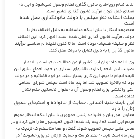
خلاف تمام رویه‌های قانون گذاری اعلام وصول نمی‌شود و این به
معنای قفل کردن فرآیند قانون گذاری کشور است.
بعلت اختلاف نظر مجلس با دولت قانونگذاری قفل شده
است
معصومه ابتکار با بیان اینکه متاسفانه به دلیل اختلاف نظر با
دولت، فرآیند قانون گذاری قفل شده است، اظهار کرد: این اختلاف
نظر و سلیقه همیشه بوده است اما تا کنون ندیده‌ام مجلسی فرآیند
قانون گذاری را به دلیل تقابل با دولت قفل کند.
وی ادامه داد: زنان این کشور از من مطالبه، درخواست و انتظار
تصویب این لایحه را دارند. تلاشهای بسیاری در جهت اجماع سازی این
لایحه انجام دادیم. این کاری بسیار سخت در قوه قضائیه و در دولت
بود که بالاخره تصویب شد اما پنج ماه است مجلس شورای اسلامی
حتی واکنشی برای اعلام وصول آن به عنوان نخستین قدم نشان
نداده است.
این لایحه جنبه انسانی، حمایت از خانواده و استیفای حقوق
زنان را دارد
معاون امور زنان و خانواده رئیس جمهوری با بیان اینکه انتظار عموم
مردم این است که لایحه یاد شده اکنون کمیسیون‌ها را طی کرده و در
صحن علنی مجلس تصویب شود، گفت: واقعا متاسفم که نزدیک به
پنج ماه است لایحه “حفظ کرامت و حمایت از زنان در برابر خشونت” در