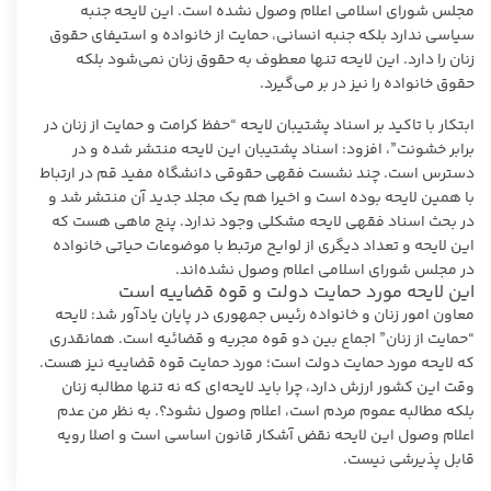
مجلس شورای اسلامی اعلام وصول نشده است. این لایحه جنبه
سیاسی ندارد بلکه جنبه انسانی، حمایت از خانواده و استیفای حقوق
زنان را دارد. این لایحه تنها معطوف به حقوق زنان نمی‌شود بلکه
حقوق خانواده را نیز در بر می‌گیرد.
ابتکار با تاکید بر اسناد پشتیبان لایحه “حفظ کرامت و حمایت از زنان در
برابر خشونت”، افزود: اسناد پشتیبان این لایحه منتشر شده و در
دسترس است. چند نشست فقهی حقوقی دانشگاه مفید قم در ارتباط
با همین لایحه بوده است و اخیرا هم یک مجلد جدید آن منتشر شد و
در بحث اسناد فقهی لایحه مشکلی وجود ندارد. پنج ماهی هست که
این لایحه و تعداد دیگری از لوایح مرتبط با موضوعات حیاتی خانواده
در مجلس شورای اسلامی اعلام وصول نشده‌اند.
این لایحه مورد حمایت دولت و قوه قضاییه است
معاون امور زنان و خانواده رئیس جمهوری در پایان یادآور شد: لایحه
“حمایت از زنان” اجماع بین دو قوه مجریه و قضائیه است. همانقدری
که لایحه مورد حمایت دولت است؛ مورد حمایت قوه قضاییه نیز هست.
وقت این کشور ارزش دارد، چرا باید لایحه‌ای که نه تنها مطالبه زنان
بلکه مطالبه عموم مردم است، اعلام وصول نشود؟. به نظر من عدم
اعلام وصول این لایحه نقض آشکار قانون اساسی است و اصلا رویه
قابل پذیرشی نیست.