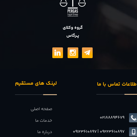
گروه وکلای
پــرگاس
لینک های مستقیم
طلاعات تماس با ما
صفحه اصلی
02188894679
خدمات ما
09123610897
|
0
9223610897
درباره ما