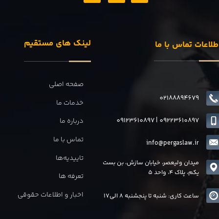
لینک های مستقیم
طلاعات تماس با ما
صفحه اصلی
02188894679
خدمات ما
09123610897
|
0
9223610897
درباره ما
تماس با ما
info@pergaslaw.ir
تاییدیه‌ها
میدان ولیعصر، خیابان سازش، بن بست
یکم، پلاک 4، واحد 5
تعرفه ها
اخبار و اطلاعات حقوقی
ساعت کاری: شنبه تا پنجشنبه 8 الی17