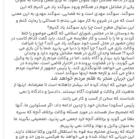
وی در ادامه سخنان خود عنوان نمود: ما برای شغل وکالت به عنوان
یکی از مشاغل مهم در هنگام ورود سوگند یاد می کنیم که این
سوگند، سوگند عهدی است و نه قضایی. سوگند عهدی به این معنی
است که من در شروع به کار عهد می بندم تا مسائلی را رعایت کنم و
این سئوال مطرح است چرا باید سوگند یاد کنیم؟
به دوستان ما در مجلس شورای اسلامی که گاهی موضوع را خلط
کردند و ما را با کسب و کار مقایسه می کنند، باید گفت کدام کاسب در
زمان حضور در محل کسب خود سوگند یاد می کند؟ چرا با شرافت
وکالت بازی می کنید؟ چرا آنچه را دنیا می پذیرد شما با آن بازی می
کنید؟! مسلما وجدان کاری در همه مشاغل وجود دارد و وجدان
انسانها باید بیدار و آگاه باشد، اما در وکالت مردم راز خود را به وکیل
می گویند، یا در قضاوت پرونده در اختیار قاضی است، نماینده در
مجلس می خواهد قانونگذاری کند، یا رئیس جمهور از تمامیت مردم
دفاع می کند و لازمه همه اینها سوگند است.
این جریان منجر به ظلم مردم خواهد شد
این موجی که ایجاد کرده اند بیشتر جاهلانه است تا مغرضانه. اینها از
ماهیت کار وکالت و قضاوت آگاه نیستند. دادسرا و دادگاه را نمی
شناسند که سخن از کسب و کار می رانند.
رئیس اسکودا سخنان خود را چنین ادامه داد: اگر مسئولین ما، آنها
که تصمیم ساز هستند در مورد مسئله وکالت برخلاف آنچه که سیره
عقلا می گوید و برخلاف آنچه خرد جمعی می پذیرد، تصمیمی بگیرند ما
به عنوان وکیل و نهاد وکالت نمی پذیریم.
البته که روسای محترم سه قوه به استقلال کانون وکلا اعتقاد دارند.
این جریانی که ایجاد شده و می خواهد به هرکسی بدون حد و مرز و