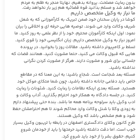
بدون رعایت مصلحت، پروانه بدهیم، نهایتا منجر به ظلم به مردم
خواهد شد و مسلم بدانید قوه قضائیه هم زیر بار نخواهد رفت.
ما نیاز به وکیل متخصص داریم
کوشا در پایان سخنان خود ضمن تبریک به کارآموزانی که به شغل
شریف وکالت وارد می شوند، توصیه هایی حرفه ای و اخلاقی را بیان
نمود: اول اینکه کارآموزان محترم، خود را از نظر علمی به روز کنید. ما
امروز نیاز به وکیل متخصص داریم. زبان انگلیسی خود را قوی کنید.
تسلط بر کامپیوتر داشته باشید. مقالات روز را بخوانید. در پرونده
هایی که قبول وکالت می کنید، حتما مشورت کنید، همانند قضات که
جلساتی برای شور و مشورت دارند. هرگز از مشورت کردن نگرانی
نداشته باشید.
مسئله بعد شجاعت است. شجاع باشید؛ به این معنا که در مقاطع
خاص باید دفاعی جانانه داشته باشید، چون شما متکای موکل خود
هستید. مسئله بعدی اینکه نظامات را رعایت کنید. شئونات را رعایت
کنید. در جلسه دادگاه به همکار خود احترام بگذارید. آداب وکالت و
ادب وکیل باید سرلوحه برنامه همه ما باشد. بنده حتی پیشنهاد دارم
به زودی وکلا با شنل وکالت وارد محاکم شوند تا هم احترامشان حفظ
شود و هم مشخص باشد که وکیل هستند.
طرح کانون وکلای دادگستری اصفهان در رابطه با تریبون وکیل بسیار
خوب است، اما دقت داشته باشید حرمتها را باید از خودمان شروع
کنیم، حقوق بشر را از خود باید شروع کرد.