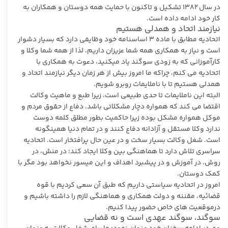
در سال ۱۳۸۲ تشکیل و تاکنون با حمایت همه دوستان و همکاران به
کار خود ادامه داده است.
نیازمند اتحاد و همدلی هستیم
اتحادیه مطابق با ماده ۳ اساسنامه خود وظایفی دارد که بسیار دشوار
است و نیاز به همکاری همه شما عزیزان داریم، لذا از همه شما وکلا و
کارآموزانی که به زودی سوگند یاد میکنید، دعوت به همکاری با
اتحادیه می کنم، چراکه ما امروز بیش از هر زمان دیگر نیازمند اتحاد و
همدلی هستیم تا با ناملایمات روبرو شویم.
البته این ناملایمات تا حدی طبیعی است، زیرا طبع و ماهیت وکالت
اقتضا می کند که همواره دچار مشکلاتی باشد. دفاع از حقوق مردم و
موکل همواره مشکل بوده زیرا حاکمیت بطور مطلق کلمه دوست
ندارد وکلا مستقل و آزادانه دفاع کنند و در تمام دنیا همینگونه
است‌. شغل وکالت بسیار سخت و در عین حال پرافتخار است. اتحادیه
سراسری تلاش دارد تا هماهنگی بین وکلا ایجاد کند؛ در منش، در
روش، در آموزش و در پیشبرد اهداف و این میسور نخواهد بود مگر با
کمک دوستان.
امروز در اتحادیه سیاستی داریم که طبق آن سعی کردیم با قوه
قضائیه، مقننه و دولت همکاری و هماهنگی لازم را داشته باشیم و
درموقعیت های خاص حضور پیدا کنیم.
سوگند، سوگند عهدی است و نه قضایی