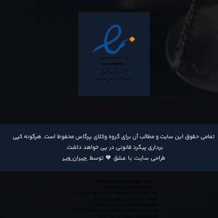
​تمامی حقوق این سایت و مطالب آن برای گروه وکلای پرگاس محفوظ است. هرگونه کپی
برداری پیگرد قانونی در پی خواهد داشت​​​​​​​.
طراحی سایت با عشق 🧡 توسط
جیران وب
<a referrerpolicy='origin' target='_blank'
href='https://trustseal.enamad.ir/?
id=552132&Code=anvY3EOAu5acPrYIvcMwIWV6y
0365GMj'><img referrerpolicy='origin'
src='https://trustseal.enamad.ir/logo.aspx?
id=552132&Code=anvY3EOAu5acPrYIvcMwIWV6y
0365GMj' alt='' style='cursor:pointer'