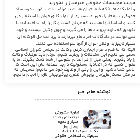
فریب موسسات حقوقی غیرمجاز را نخورید
و اما نکته آخر آنکه شما جوان هستید، مراقب باشید فریب موسسات
حقوقی غیرمجاز را نخورید. بسیاری از آنها وکلای جوان را استثمار می
کنند و اساسا آنها هستند که جریان کسب و کار را راه انداخته اند؛ با
نفوذی که دارند پرونده ها را می گیرند و چون وکیل نیستند و خود
نمی توانند در دادگاه به امر دفاع بپردازند با پرداخت حق الوکاله ای
بسیار ناچیز به وکلای جوان از آنها سواستفاده می کنند.
البته که ما هم با طرح اجباری کردن وکالت در مجلس شورای اسلامی
سعی می کنیم این مشکلات را برطرف کنیم. مردم باید فرهنگ وکالت
را یاد بگیرند، یعنی قبل از هر اقدام حقوقی از شما کمک بگیرند. ما به
عنوان کسی که در اتحادیه مسئولیت داریم دغدغه مان این است که
حامی شما باشیم و این را یکی از وظایف خود می دانیم؛ همچنان که
در قتل همکار عزیزمان پریوش ظفری پیگیریهای لازم را انجام دادیم.
نوشته های اخیر
نظریه مشورتی
درخصوص حدود
اعتبار و نحوه
ارسال رمز
یک‌بارمصرف (OTP) به
سیم‌کارت اشخاص حقوقی