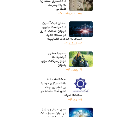
دادگستری سمنان؛
نه به اینترنت
طبقاتی
۰۸ اردیبهشت ۰۵
امکان ثبت آنلاین
دادخواست بدوی
دیوان عدالت اداری
در نسخه جدید
«سامانه خدمات قضایی»
۰۳ اسفند ۰۴
مصوبه صدور
گواهینامه
موتورسیکلت برای
بانوان
۲۱ بهمن ۰۴
بخشنامه جدید
بانک مرکزی درباره
بی اعتباری چک
های ثبت نشده در
سامانه صیاد
۰۹ دی ۰۴
هیچ صرافی رمزارز
در ایران مجوز بانک