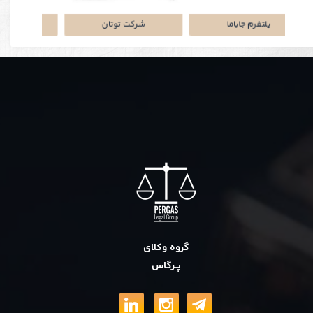
نکی
پلتفرم جاباما
شرکت توتان
گروه وکلای
پــرگاس