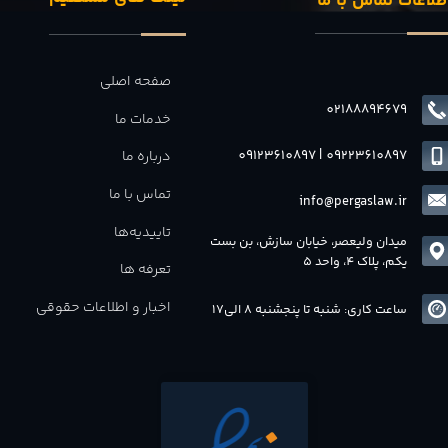
طلاعات تماس با ما
صفحه اصلی
02188894679
خدمات ما
09123610897
|
0
9223610897
درباره ما
تماس با ما
info@pergaslaw.ir
تاییدیه‌ها
میدان ولیعصر، خیابان سازش، بن بست
یکم، پلاک 4، واحد 5
تعرفه ها
اخبار و اطلاعات حقوقی
ساعت کاری: شنبه تا پنجشنبه 8 الی17