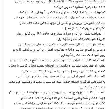
حمایت خانواده، مصوب ۰۱/۱۲/۱۳۹۱، الحاق می‌شود و تبصره فعلی
ماده، به تبصره شماره ۲ تغییر می‌کند:
تبصره
۱-
حدود اختیارات مسئول حضانت و نگهداری شامل تمام
اموری خواهد بود که برای تأمین معیشت، امنیت جسمانی و روانی،
سلامت، آموزش، پرورش و نظایر آن برای شخص تحت حضانت و
نگهداری ضرورت دارد؛ از قبیل:
۱- دریافت نفقه، یارانه و موارد مندرج در ماده ۴۸ این قانون برای
هزینه فرد تحت حضانت و نگهداری؛
۲- انجام اقدامات لازم به‌منظور پیشگیری از بیماری‌ها و یا امور
درمانی و اعلام رضایت و اجازه هرگونه اعمال جراحی و پزشکی لازم بر
روی فرد تحت حضانت و نگهداری؛
۳- انجام کلیه اقدامات مادی و معنوی به‌منظور دفع هرگونه تجاوز و
تعدی از فرد تحت حضانت و نگهداری، ازجمله تغییر محل اقامت یا محل
تحصیل، نگهداری در محل خاص و اعمال سایر تدابیر امنیتی؛
۴- انجام کلیه امور اداری مربوط به بیمه، رفاه و تأمین اجتماعی و
به‌طورکلی هرگونه اقدام جهت رشد مناسب و بهبود وضعیت فرد تحت
حضانت و نگهداری؛
۵- اداره کلیه امور راجع به آموزش‌وپرورش و با هرگونه امور لازم دیگر
جهت حفظ و شکوفایی استعداد و خلاقیت فرد تحت حضانت و
نگهداری، ازجمله امور مربوط به ثبت‌نام در مدارس، جابه‌جایی محل
تحصیل، اخذ مدارک تحصیلی و امضای رضایت‌نامه‌های مربوطه؛