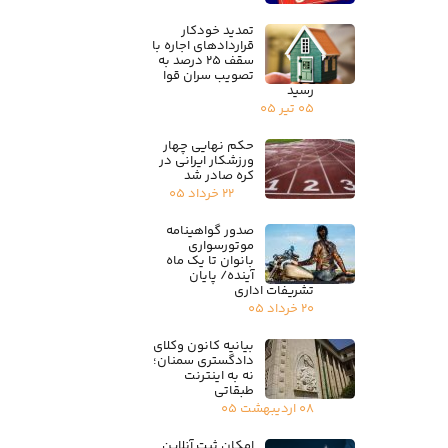
تمدید خودکار
قراردادهای اجاره با
سقف ۲۵ درصد به
تصویب سران قوا
رسید
۰۵ تیر ۰۵
حکم نهایی چهار
ورزشکار ایرانی در
کره صادر شد
۲۲ خرداد ۰۵
صدور گواهینامه
موتورسواری
بانوان تا یک ماه
آینده/ پایان
تشریفات اداری
۲۰ خرداد ۰۵
بیانیه کانون وکلای
دادگستری سمنان؛
نه به اینترنت
طبقاتی
۰۸ اردیبهشت ۰۵
امکان ثبت آنلاین