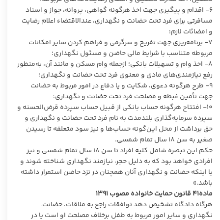
۶- اقدام و پیگیری جهت اخذ هرگونه گواهی، پروانه، جواز و اسناد
مسافرتی برای فرد تحت حضانت و نگهداری، عندالاقتضاء اعلام رضایت
و امضائات لازم؛
۷- برنامه‌ریزی جهت تفریح و سرگرمی و فراهم کردن سایر امکانات
مربوطه متناسب با شرایط مالی حاضن و مسئول نگهداری؛
۸- اخذ وام و تسهیلات بانکی؛ ازجمله وام مسکن و مانند آن، به‌منظور
رفع نیازمندی‌های مادی و معنوی فرد تحت حضانت و نگهداری؛
۹- طرح هرگونه دعوی، شکایت و یا دفاع در امور مربوط به حضانت
جهت تأمین غبطه و مصلحت فرد تحت حضانت و نگهداری؛
۱۰- افتتاح هرگونه حساب بانکی از قبیل حساب سپرده قرض‌الحسنه و
سپرده سرمایه‌گذاری بلندمدت به نام فرد تحت حضانت و نگهداری و
حق برداشت از محل این‌گونه حساب‌ها و نیز سود متعلقه تا رسیدن
صغیر به سن ۱۸ سال تمام شمسی.
حکم این تبصره شامل کلیه افراد تا سن ۱۸ سال تمام شمسی و نیز
افرادی خواهد بود که به دلیل حجر، نیازمند نگهداری شناخته شوند و
یا اینکه حضانت و نگهداری آنان همچنان در نزد حاضن استمرار داشته
باشد.»
ماده۴۱ قانون حمایت خانواده مصوب ۱۳۹۱
هرگاه دادگاه تشخیص دهد توافقات راجع به ملاقات، حضانت،
نگهداری و سایر امور مربوط به طفل برخلاف مصلحت او است یا در