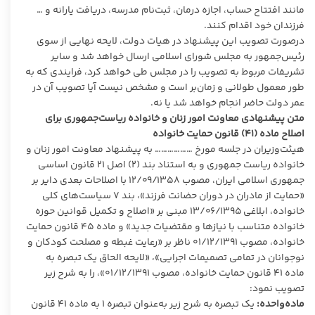
مانند افتتاح حساب، اجازه درمان، ثبت‌نام مدرسه، دریافت یارانه و …
فرزندان خود اقدام کنند.
درصورت تصویب این پیشنهاد در هیات دولت، لایحه نهایی از سوی
رئیس‌جمهور به مجلس شورای اسلامی ارسال خواهد شد و سایر
تشریفات مربوط به تصویب را در مجلس طی خواهد کرد، فرایندی که به
طور معمول طولانی و زمان‌بر است و مشخص نیست آیا تصویب آن در
عمر دولت حاضر انجام خواهد شد یا نه.
متن پیشنهادی معاونت امور زنان و خانواده ریاست‌جمهوری برای
اصلاح ماده (۴۱) قانون حمایت خانواده
هیئت‌وزیران در جلسه مورخ ……………… به پیشنهاد معاونت امور زنان و
خانواده ریاست جمهوری و به استناد بند (۲) اصل ۲۱ قانون اساسی
جمهوری اسلامی ایران، مصوب ۱۲/۰۹/۱۳۵۸ با اصلاحات بعدی دایر بر
«حمایت از مادران در دوران حضانت فرزند»، بند ۷ سیاست‌های کلی
خانواده، ابلاغی ۱۳/۰۶/۱۳۹۵ مبنی بر «اصلاح و تکمیل قوانین حوزه
خانواده متناسب با نیازها و مقتضیات جدید» و ماده ۴۵ قانون حمایت
خانواده، مصوب ۰۱/۱۲/۱۳۹۱ ناظر بر «رعایت غبطه و مصلحت کودکان و
نوجوانان در تمامی تصمیمات اجرایی»، «لایحه الحاق یک تبصره به
ماده ۴۱ قانون حمایت خانواده، مصوب ۰۱/۱۲/۱۳۹۱»، را به شرح زیر
تصویب نمود:
ماده‌واحده:
یک تبصره به شرح زیر به‌عنوان تبصره ۱ به ماده ۴۱ قانون