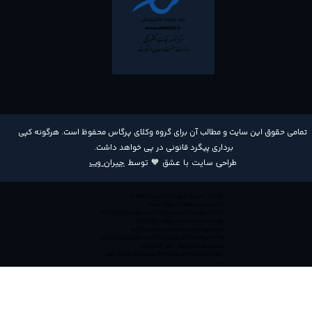
​تمامی حقوق این سایت و مطالب آن برای گروه وکلای پرگاس محفوظ است. هرگونه کپی
برداری پیگرد قانونی در پی خواهد داشت​​​​​​​.
طراحی سایت با عشق 🧡 توسط
جیران وب
<a referrerpolicy='origin' target='_blank'
href='https://trustseal.enamad.ir/?
id=552132&Code=anvY3EOAu5acPrYIvcMwIWV6y
0365GMj'><img referrerpolicy='origin'
src='https://trustseal.enamad.ir/logo.aspx?
id=552132&Code=anvY3EOAu5acPrYIvcMwIWV6y
0365GMj' alt='' style='cursor:pointer'
code='anvY3EOAu5acPrYIvcMwIWV6y0365GMj'>
</a>