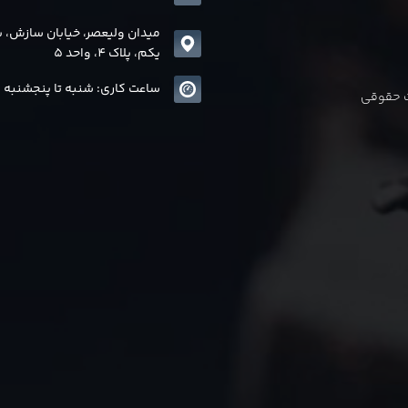
میدان ولیعصر، خیابان سازش، 
یکم، پلاک 4، واحد 5
ساعت کاری: شنبه تا پنجشنبه 8 الی17
ات حقوقی