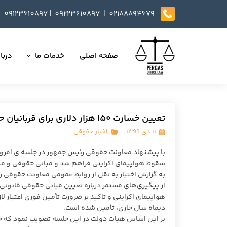
09123610897
|
0
9223610897​​​​​​​ |
02188894679
صفحه اصلی
خدمات ما
دربار
تمامی خدمات
داست
وکالت در دعاوی
تایید
تعیین خسارت ۱۵۰ هزار دلاری برای قربانیان حادثه هواپیمای اوکراینی
مذاکره، تنظیم و بازب
۱۱ دی ۱۳۹۹
اخبار حقوقی
ارائه خدمات مشاوره
با پیشنهاد معاونت حقوقی رئیس جمهور در جلسه ی امروز
سقوط هواپیمای اکراینی فراهم شد و مبانی حقوقی و می
داوری
به گزارش اختبار به نقل از روابط عمومی معاونت حقوقی
از پیگیری‌های مستمر درباره تعیین مبانی حقوقی قانون
انجام کلیه مسائل ثب
هواپیمای اکراینی و تاکید بر ضرورت تأمین فوری اعتبار لاز
دیماه سال جاری، تأمین شده است.
بر این اساس هیات دولت در این جلسه تصویب نمود که خس