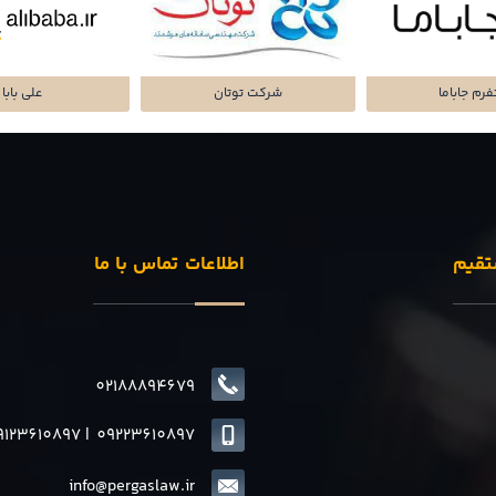
تا پرداز پرشین
شرکت سرمایه گذاری
پلتفرم میا
تقیم
اطلاعات تماس با ما
02188894679
9123610897
|
0
9223610897
info@pergaslaw.ir