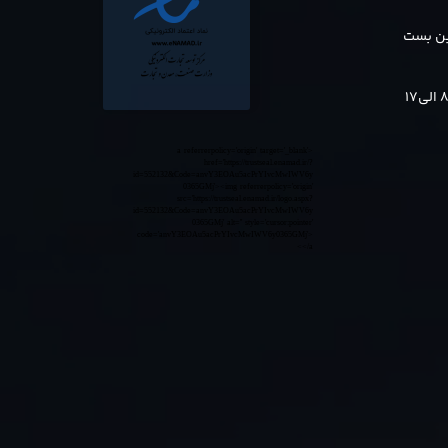
بن بست
<a referrerpolicy='origin' target='_blank'
href='https://trustseal.enamad.ir/?
id=552132&Code=anvY3EOAu5acPrYIvcMwIWV6y
0365GMj'><img referrerpolicy='origin'
src='https://trustseal.enamad.ir/logo.aspx?
id=552132&Code=anvY3EOAu5acPrYIvcMwIWV6y
0365GMj' alt='' style='cursor:pointer'
code='anvY3EOAu5acPrYIvcMwIWV6y0365GMj'>
</a>