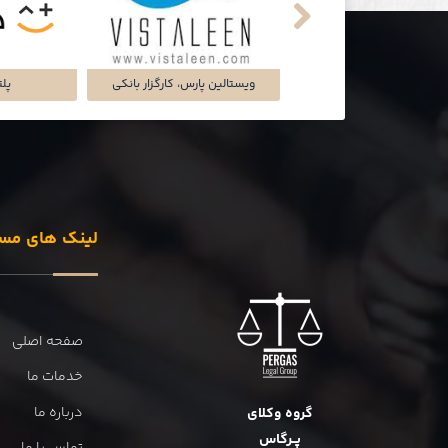
تماشاخانه‌ی ملک
شرکت تجارت سگال آرتا
شرکت دل
لینک های مس
صفحه اصلی
خدمات ما
درباره ما
گروه وکلای
پــرگاس