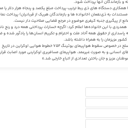
 و بازماندگان آنها پرداخت شود.
مکاری دستگاه های ذی ربط ترتیب پرداخت مبلغ یکصد و پنجاه هزار دلار یا م
ستندات به ذی‌نفعان (خانواده ها و بازماندگان هریک از قربانیان) پرداخت نمای
نع از پیگیری جنبه کیفری موضوع در مرجع قضایی صلاحیت دار نیست.
دردی با این خانواده‌ها اعلام کرد: اگرچه خسارات پرداختی همه درد و رنج ناش
ه پاسداری از حقوق همه آحاد ملت و احترام و تکریم انسان‌ها را یادآور شده و 
شور عزیزمان را به همراه داشته باشد.
صبح روز بیست و یکم دی ماه ۱۳۹۸ ستاد کل نیروهای مسلح در خصوص سقوط هواپیمای بوئینگ ۷۵۲ خطوط هوایی اوکراین در تاریخ
خطای انسانی و به صورت غیرعمد، هواپیمای مسافربری اوکراینی مورد اصابت قرار
ان عزیز و جان باختن تعدادی از اتباع خارجی شد.»