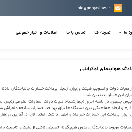
info@pergaslaw.ir
ه ما
تعرفه ها
تماس با ما
اطلاعات و اخبار حقوقی
ان ما
یه‌ها
ینی قراردادها
 حقوقی
 هیات دولت و تصویب هیئت وزیران، زمینه پرداخت خسارات جانباختگان حادثه
زان این خسارات تعیین شد.
 رییس جمهور، در جلسه امروز (چهارشنبه) هیات دولت، معاونت حقوقی رئیس ج
ی لازم و ایجاد هماهنگی بین دستگاه‌ها برای پرداخت خسارات سانحه دلخراش 
تی
م برای پرداخت این خسارات خبر داد و اظهار داشت: اعتبار لازم در آغازین روزهای
ارات مربوط جانباختگان، بدون هیچ‌گونه تبعیض ناشی از ملیت و تابعیت بر