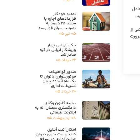
عادل
تمدید خودکار
د.
قراردادهای اجاره با
سقف ۲۵ درصد به
تصویب سران قوا رسید
ی از
۰۵ تیر ۰۵
ضرورت
حکم نهایی چهار
ورزشکار ایرانی در کره
صادر شد
۲۲ خرداد ۰۵
صدور گواهینامه
موتورسواری بانوان تا
یک ماه آینده/ پایان
تشریفات اداری
۲۰ خرداد ۰۵
بیانیه کانون وکلای
دادگستری سمنان؛ نه به
اینترنت طبقاتی
۰۸ اردیبهشت ۰۵
امکان ثبت آنلاین
دادخواست بدوی دیوان
عدالت اداری در نسخه