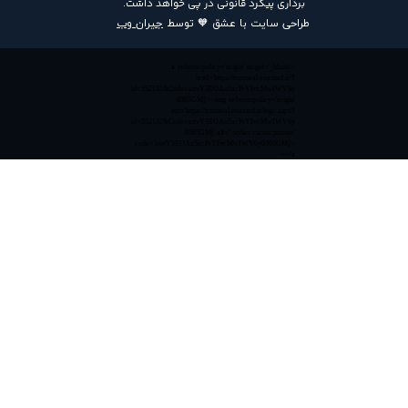
برداری پیگرد قانونی در پی خواهد داشت​​​​​​​.
طراحی سایت با عشق 🧡 توسط
جیران وب
<a referrerpolicy='origin' target='_blank'
href='https://trustseal.enamad.ir/?
id=552132&Code=anvY3EOAu5acPrYIvcMwIWV6y
0365GMj'><img referrerpolicy='origin'
src='https://trustseal.enamad.ir/logo.aspx?
id=552132&Code=anvY3EOAu5acPrYIvcMwIWV6y
0365GMj' alt='' style='cursor:pointer'
code='anvY3EOAu5acPrYIvcMwIWV6y0365GMj'>
</a>