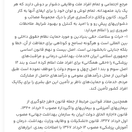
مرجع اجتماعی و تمام افراد ملت وظایفی دشوار بر دوش دارند که هر
یک باید متعهدانه، تمام توش و توان خود را برای ایفای آنها به‏ کار
گیرند. کانون وکلای دادگستری مرکز با درک مجموعۀ مصائب و
دشواری‏های پیشِ ‏رو و با امید به کنترل و بهبود شرایط، ملاحظات
ضروری زیر را اعلام می‏دارد:
١- حیات و سلامت، حقی بنیادین و مورد حمایت نظام حقوق داخلی و
بین ‏المللی است و هرگونه تسامح و کوتاهی برای حفاظت از آن، خطا و
بلکه جنایتی نابخشودنی است. اصل بیست و نهم قانون اساسی
جمهوری اسلامی ایران «خدمات بهداشتی ‌درمانی و مراقبت‌های
پزشکی» را «حقی همگانی» برای افراد ملت اعلام کرده است و بند ١٢
اصل سوم و بند ١ اصل چهل و سوم دولت را موظف نموده است طبق
قوانین از محل درآمد‌های عمومی و درآمد‌های حاصل از مشارکت
مردم، خدمات و حمایت‌های ناظر بر تأمین این حق بشری را برای یکایک
افراد کشور تأمین کند.
همچنین مفاد قوانین مرتبط از جمله قانون «طرز جلوگیری از
بیماریهای آمیزشی و بیماریهای واگیردار» مصوب ١١ خرداد ١٣٢٠،
قانون «اجازه الحاق دولت ایران به سازمان بهداشت جهانی» مصوب
اول خرداد ١٣٢٧، قانون «تشکیلات و وظایف وزارت بهداشت، درمان و
آموزش پزشکی» مصوب ١٢ خرداد ١٣٦٧ با اصلاحات بعدی، ابزارهای