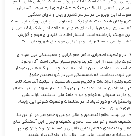
بیماری، روشن شده است که تقدم برخی مصلحت ‏اندیشی‏ ها بر منافع
عمومی و کتمان یا ارائۀ دیرهنگام هشدارهای لازم موجب گسترش
هولناک این ویروس در سراسر کشور و زیان و تاوان سنگین
شهروندان شده است. هنوز یکی از عوارض جدی این رویکرد این است
که بسیاری از مردم را از اعتنای جدی ‏تر به ملاحظات پیشگیرانۀ ناشی از
این مهلکه بازداشته است. انتشار اطلاعات کلیدی و مهم و گزارش
‏دهی واقعی و مستمر به مردم در این مورد حق شهروندان است.
٦- در وضعیت اضطراری حاضر، هم گرایی و همبستگی بین مردم و
دولت برای عبور از این شرایط وخیم بسیار حیاتی است. آثار وجود
مناسبات اعتمادمدار بین دولت و ملت در چنین بزنگاه‏ هایی نمودار
می‏ شود. پیداست که همبستگی ملی در گرو تضمین حقوق
شهروندی افراد ملت و تکریم عملی شخصیت و حیثیت آنهاست. تنها
در پناه تأمین عدالت، تقیّد به برابری و آزادی و ارزش‏های نوع‏دوستانه و
روادارانه می‏توان به قوام و دوام علقۀ ملی اندیشید. بازاندیشی
واقع‏گرایانه و دوراندیشانه در مختصات وضعیت کنونی این رابطه،
امری ضروری است.
٧- بی ‏تردید نظام اقتصادی و مالی دولتی و خصوصی در اثر این بلا،
تضعیف شده و خواهد شد. دفع یا تخفیف و جبران این آشفتگی‏ های
مالی و اقتصادی محتاج تدابیر تأمینی و مساعدت‏ها و مودت‏های نوع‏
دوستانۀ مردم است اما در عین حال، برای جلوگیری از تشدید