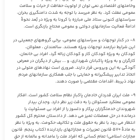
وخامت‏های اقتصادی نمی‏ توان از اولویت حفاظت از حیات و سلامت
عمومی غفلت کرد. به‏ نظر می‏رسد با توجه به شدت دامنگیری بحران،
سیاست‏های کنونی ستاد ملی مبارزه با کرونا به ‏ویژه در بُعد نحوۀ
ادامۀ فعالیت سازمان‏های دولتی و عمومی محتاج بازنگری است.
٨- در کنار توجهات و سیاست‏های عمومی، برخی گروه‏های جمعیتی در
این شرایط نیازمند توجهات ویژه هستند. سالمندان ، معلولان،
کودکان به ویژه کودکان کار و کودکان زباله‏ گرد، افراد بی‏ خانمان،
کارگران و به ویژه پاکبانان شهرداری، و ... بیش از دیگران در معرض
آلودگی به این ویروس قرار دارند. ضروری است نهادهای متولی در
اتخاذ تدابیر پیشگیرانه و حمایتی با جلب همکاری سازمان‏های مردم
‏نهاد ذیربط، اقدامات مقتضی را صورت دهند.
٩- ملت ایران قدردانِ خادمان پاکبازِ نظام سلامت کشور است. افکار
عمومی عملکرد مسئولان را به دقت زیر نظر دارد. وجدان بیدار
شهروندان خدمتگزاران پرکار و دلسوز را از افراد بی ‏مسئولیت یا
درمانده در حل معضلات تمیز می‏ دهد. از دادستان محترم کل کشور
انتظار می‏ رود با نظر به حقوق ملت و تکالیف حکومت، به ‏ویژه با نظر
به مادۀ ٥٧٠ قانون تعزیرات و مجازات‏های بازدارنده (کتاب پنجم قانون
مجازات اسلامی) تمام کسانی که افراد ملت را عامدانه و عالمانه از حقِ