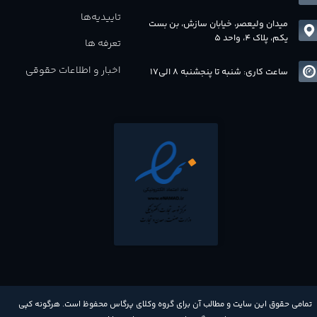
تاییدیه‌ها
میدان ولیعصر، خیابان سازش، بن بست
یکم، پلاک 4، واحد 5
تعرفه ها
اخبار و اطلاعات حقوقی
ساعت کاری: شنبه تا پنجشنبه 8 الی17
​تمامی حقوق این سایت و مطالب آن برای گروه وکلای پرگاس محفوظ است. هرگونه کپی