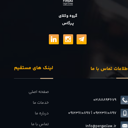
گروه وکلای
پــرگاس
لینک های مستقیم
طلاعات تماس با ما
صفحه اصلی
02188894679
خدمات ما
09123610897
|
0
9223610897
درباره ما
تماس با ما
info@pergaslaw.ir