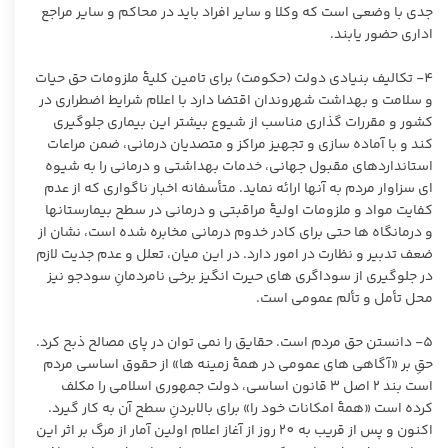
جدی با وضعی است که وکلا و‌ سایر افراد باید در محاکم و سایر مراجع
اداری حضور یابند.
٤- تکالیف بنیادی دولت (حکومت) برای تامین کلیۀ ملزومات حق حیات
و سلامت و بهداشت شهروندان اقتضا دارد با اعلام شرایط اضطراری در
کشور و مقررات ‏گذاری مناسب از شیوع بیشتر این بیماری جلوگیری
کند و با آماده ‏سازی و تجهیز مراکز و متصدیان درمانی، ضمن مراعات
استانداردهای مقبول جهانی، خدمات بهداشتی و درمانی را به شیوه
‏ای سزاوار مردم به آنها ارائه نماید. متأسفانه اخبار ناگواری که از عدم
کفایت مواد و ملزومات اولیۀ مراقبتی و درمانی در سطح بیمارستان‏ها
و درمانگاه‏ ها حتی برای کادر خدوم درمانی مخابره شده است، نشان از
ضعف تدبیر و نظارت در امور دارد. در این میان، تعلل و عدم جدیت لازم
در جلوگیری از سوداگری های حیرت ‏انگیز برخی نامردمانِ سودجو نیز
محل تأمل و تألم عمومی است.
٥- دانستن حق مردم است. حقایق را نمی ‏توان در پای مصالح ذبح کرد.
حقِ بر «آگاهی‏ های عمومی در همۀ زمینه‏‏ ها» از حقوق اساسی مردم
است بند ٢ اصل ٣ قانون اساسی، دولت جمهوری اسلامی را مکلف
کرده است «همۀ امکانات خود را» برای بالابردنِ سطح آن به‏ کار گیرد.
اکنون و پس از قریب به ٢٠ روز از آغاز اعلام اولین آمار از مرگ بر اثر این