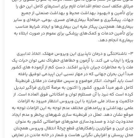
میثاق مکلف است تمام اقدامات لازم برای استیفای کامل این حق را
برای تأمین و «بهبود بهداشت محیط و بهداشت صنعتی از جمیع
جهات، پیشگیری و معالجۀ بیماری‌های مسری، بومی، حرفه‌ای و سایر
بیماری‌ها، همچنین پیکار علیه این بیماری‌ها و ایجاد شرایط مناسب
برای تأمین خدمات و کمک‌های پزشکی برای عموم در صورت ابتلاء به
بیماری» انجام دهد.
٣- ناشناختگی و درمان‏ ناپذیری این ویروس مهلک، اتخاذ تدابیری
ویژه را ایجاب می‏ کند. با آزمون و خطاهای خطرناک نمی ‏توان حیات یک
ملت را به مخاطرات جبران ‏ناپذیر افکند. دستِ‏ کم از آزموده‏ های کشور
مبدأ این بحران جهانی که در مهار نسبی این اپیدمی توفیق یافته
است باید آموخت. انکار موضوع و سپس مقاومت در مقابل قرنطینۀ
کامل شهر مبدأ شیوع، کشور را اکنون به عرصۀ کارزاری فراگیر تبدیل
کرده است که نبرد با آن مستلزم توان و امکاناتی فوق‏ العاده است. از
حاکمیت و ستاد ملی مبارزه با این ویروس انتظار می‏رود به الزامات
علمی بهداشتی و پیامدهای مختلف عدم توجه به این الزامات توجه به‏
موقع نشان دهد. تعلل در قرنطینه ‏سازی شهرهای پرخطر و عدم ایجاد
محدوديت تردد و مسدودسازی محورهای مواصلاتی کشور به ‏عنوان
جدی ‏ترین و مؤثرترین راهکارهای قطع چرخۀ انتقال ویروس همچنان
محل پرسش و افزایش نگرانی‏ هاست و شعار در خانه ماندن در تعارض