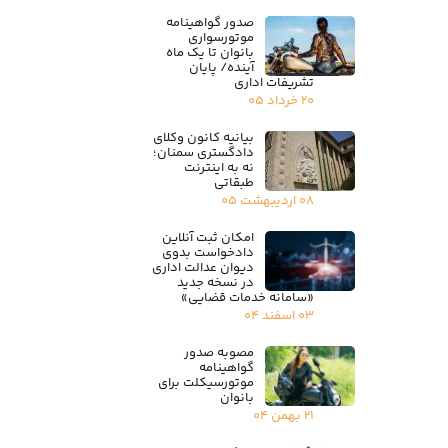
صدور گواهینامه
موتورسواری
بانوان تا یک ماه
آینده/ پایان
تشریفات اداری
۲۰ خرداد ۰۵
بیانیه کانون وکلای
دادگستری سمنان؛
نه به اینترنت
طبقاتی
۰۸ اردیبهشت ۰۵
امکان ثبت آنلاین
دادخواست بدوی
دیوان عدالت اداری
در نسخه جدید
«سامانه خدمات قضایی»
۰۳ اسفند ۰۴
مصوبه صدور
گواهینامه
موتورسیکلت برای
بانوان
۲۱ بهمن ۰۴