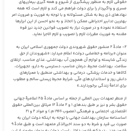
حقوقی لازم به منظور پیشگیری از شیوع و همه گیری بیماریهای
مسری و واگیردار را برای دولت فراهم می کند و لازم است که همه
نهادهای ذی ربط به شکل مسئولانه و با توجه به فوریت و ضرورت امر
بهترین تدابیر احتیاطی ممکن را اتخاذ و به نحو احسن از این ابزارها
استفاده نموده و در صورت نیاز به تصویب قوانین جدید نیز قوه
مقننه به فوریت مقررات لازم را تصویب و لازم الاجرا نماید.
٢- مادۀ ٢ منشور حقوق شهروندی دولت جمهوری اسلامی ایران به
‏عنوان «برنامه و خط‌مشی دولت» اعلام می‏دارد: «شهروندان از حق
زندگی شایسته و لوازم آن همچون آب بهداشتی، غذای مناسب، ارتقای
سلامت، بهداشت محیط، درمان مناسب، دسترسی به دارو، تجهیزات،
کالاها و خدمات پزشکی، درمانی و بهداشتی منطبق با معیارهای
دانش روز و استانداردهای ملّی، شرایط محیط زیستی سالم و مطلوب
برای ادامۀ زندگی برخوردارند.»
از منظر تعهدات بین ‏المللی از جمله بر اساس مادۀ ٢٥ اعلامیۀ جهانی
حقوق بشر و نیز بر طبق بندهای ١ و ٢ مادۀ ١٢ میثاق بین‌المللی حقوق
اقتصادی، اجتماعی و فرهنگی (مصوب ١٩٦٦ م.) و مواد ٢ و ٢١
اساسنامه سازمان بهداشت جهانی با توجه به اینکه دولت ایران به‏
صورت بی ‏قید و شرط به دو سند اخیرالذکر متعهد است و طبق مادۀ ٩
قانون مدنی در حکم قانون داخلی است، دولت به‏ عنوان عضوی از این