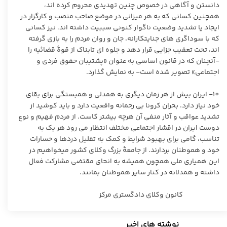
دانستن و آگاهی در خصوص چنین تهدیدی محروم کرده‏ اند،
همچنین کسانی که به هر میزانی در موضع صاحب ‏منصب و کارگزار در
ایجاد یا تشدید وضعیت ناگوار کنونی سببیت داشته ‏اند، نیز کسانی
که با سوداگری‏ های جنایتکارانه، جان و روان مردم را به بازی گرفته
‏اند، تحت تعقیب جزایی قرار دهد و جلوه‏ ای تابناک از قوۀ قضائیه را
-آنچنان که در قانون اساسی به‏ عنوان «پشتیبان حقوق فردی و
اجتماعی» تصویر شده است- به نمایش گذارد.
١٠- ایران بیش از هر زمان دیگری به همدلی و همبستگی برای بقای
خود نیاز دارد. بحران کرونا بی رحمانه واقعیت دارد و باید کوشید از
تشدید عواقب و آثار منفی آن هرچه بیشتر کاست. از مردم فهیم و نوع
‏دوست ایران در اقشار اجتماعی مختلف انتظار می‏ رود هر یک به
تناسب، گامی برای بهبود شرایط و کمک به تقلیل دردها و خسارات
خود و هموطنان بردارند. از جامعۀ بزرگ وکلای کشور می‏خواهیم در
این همیاری ملی همچون همیشه به انحای مقتضی مشارکت فعال
داشته و همدلانه در کنار سایر هموطنان بمانند.
كانون وكلاى دادگسترى مركز
نوشته های اخیر