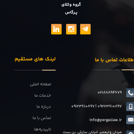
گروه وکلای
پــرگاس
لینک های مستقیم
طلاعات تماس با ما
صفحه اصلی
02188894679
خدمات ما
09123610897
|
0
9223610897
درباره ما
تماس با ما
info@pergaslaw.ir
تاییدیه‌ها
میدان ولیعصر، خیابان سازش، بن بست