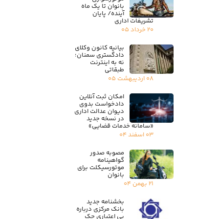
بانوان تا یک ماه
آینده/ پایان
تشریفات اداری
۲۰ خرداد ۰۵
بیانیه کانون وکلای
دادگستری سمنان؛
نه به اینترنت
طبقاتی
۰۸ اردیبهشت ۰۵
امکان ثبت آنلاین
دادخواست بدوی
دیوان عدالت اداری
در نسخه جدید
«سامانه خدمات قضایی»
۰۳ اسفند ۰۴
مصوبه صدور
گواهینامه
موتورسیکلت برای
بانوان
۲۱ بهمن ۰۴
بخشنامه جدید
بانک مرکزی درباره
بی اعتباری چک