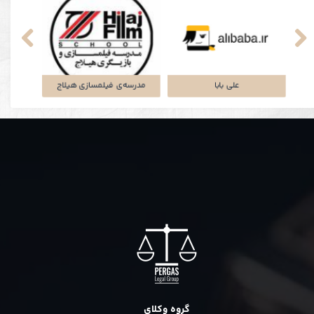
پلتفرم جاباما
شرکت توتان
علی بابا
گروه وکلای