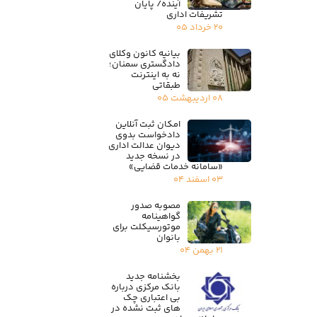
آینده/ پایان
تشریفات اداری
۲۰ خرداد ۰۵
بیانیه کانون وکلای
دادگستری سمنان؛
نه به اینترنت
طبقاتی
۰۸ اردیبهشت ۰۵
امکان ثبت آنلاین
دادخواست بدوی
دیوان عدالت اداری
در نسخه جدید
«سامانه خدمات قضایی»
۰۳ اسفند ۰۴
مصوبه صدور
گواهینامه
موتورسیکلت برای
بانوان
۲۱ بهمن ۰۴
بخشنامه جدید
بانک مرکزی درباره
بی اعتباری چک
های ثبت نشده در