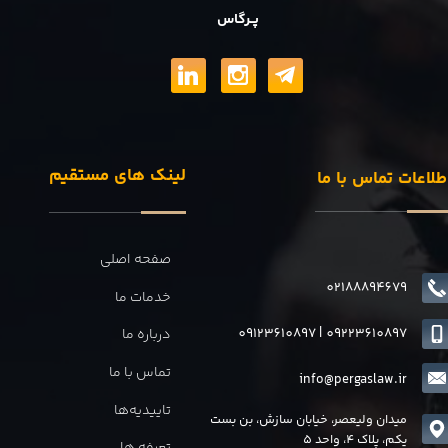
پــرگاس
لینک های مستقیم
طلاعات تماس با ما
صفحه اصلی
02188894679
خدمات ما
09123610897
|
0
9223610897
درباره ما
تماس با ما
info@pergaslaw.ir
تاییدیه‌ها
میدان ولیعصر، خیابان سازش، بن بست
یکم، پلاک 4، واحد 5