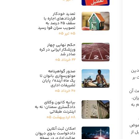
تمدید خودکار
قراردادهای اجاره با
سقف ۲۵ درصد به
تصویب سران قوا رسید
۰۵ تیر ۰۵
حکم نهایی چهار
ورزشکار ایرانی در کره
صادر شد
۲۲ خرداد ۰۵
 دین
صدور گواهینامه
موتورسواری بانوان تا
رت بر
یک ماه آینده/ پایان
تشریفات اداری
۲۰ خرداد ۰۵
ت آن
ان،
بیانیه کانون وکلای
 به
دادگستری سمنان؛ نه به
اینترنت طبقاتی
۰۸ اردیبهشت ۰۵
 عوض
امکان ثبت آنلاین
ل از
دادخواست بدوی دیوان
عدالت اداری در نسخه