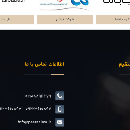
تا پرداز پرشین
شرکت سرمایه گذاری
پلتفرم میا
تقیم
اطلاعات تماس با ما
02188894679
9123610897
|
0
9223610897
info@pergaslaw.ir