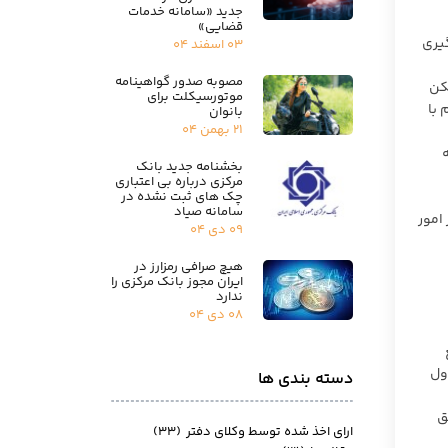
جدید «سامانه خدمات
قضایی»
یری
۰۳ اسفند ۰۴
مصوبه صدور گواهینامه
د، لکن
موتورسیکلت برای
 با
بانوان
۲۱ بهمن ۰۴
بخشنامه جدید بانک
مرکزی درباره بی اعتباری
چک های ثبت نشده در
سامانه صیاد
امور
۰۹ دی ۰۴
هیچ صرافی رمزارز در
ایران مجوز بانک مرکزی را
ندارد
۰۸ دی ۰۴
ول
دسته بندی ها
ق
ارای اخذ شده توسط وکلای دفتر
(۳۳)