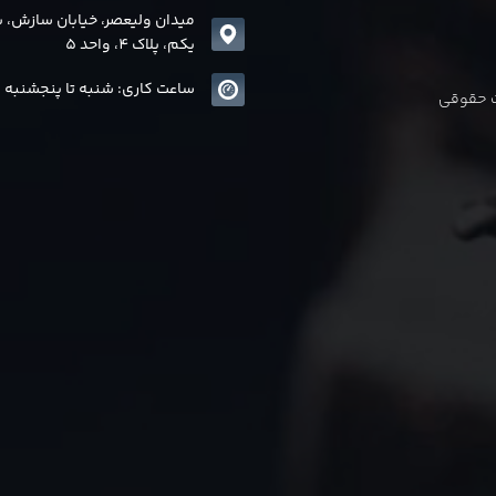
میدان ولیعصر، خیابان سازش، 
یکم، پلاک 4، واحد 5
ساعت کاری: شنبه تا پنجشنبه 8 الی17
ات حقوقی