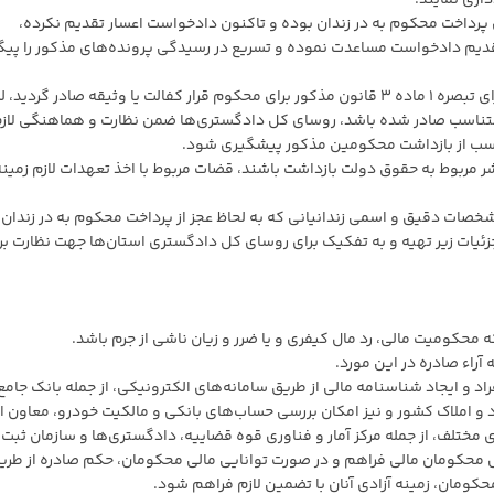
داری نمایند.
 پرداخت محکوم به در زندان بوده و تاکنون دادخواست اعسار تقدیم نکرده،
تقدیم دادخواست مساعدت نموده و تسریع در رسیدگی پرونده‌های مذکور را پیگ
در مواردی که محکوم به تقسیط شده و یا در اجرای تبصره ۱ ماده ۳ قانون مذکور برای محکوم قرار کفالت یا وثیقه صادر گردی
 نامتناسب صادر شده باشد، روسای کل دادگستری‌ها ضمن نظارت و هماهنگی لازم
متناسب از بازداشت محکومین مذکور پیشگیری شود.
شر مربوط به حقوق دولت بازداشت باشند، قضات مربوط با اخذ تعهدات لازم زمینه
صات دقیق و اسمی زندانیانی که به لحاظ عجز از پرداخت محکوم به در زندان
زئیات زیر تهیه و به تفکیک برای روسای کل دادگستری استان‌ها جهت نظارت بر 
 محکومیت مالی، رد مال کیفری و یا ضرر و زیان ناشی از جرم باشد.
راء صادره در این مورد.
د و ایجاد شناسنامه مالی از طریق سامانه‌های الکترونیکی، از جمله بانک جامع
 و املاک کشور و نیز امکان بررسی حساب‌های بانکی و مالکیت خودرو، معاون ا
تلف، از جمله مرکز آمار و فناوری قوه قضاییه، دادگستری‌ها و سازمان ثبت
ل محکومان مالی فراهم و در صورت توانایی مالی محکومان، حکم صادره از طری
کومان، زمینه آزادی آنان با تضمین لازم فراهم شود.