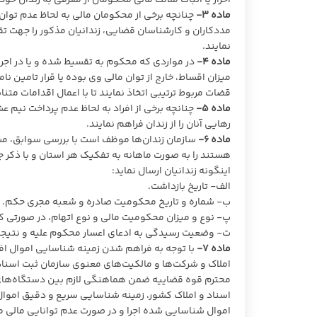
احراز یا اثبات ملائت مالی محکومان از معرفی به زندان خود
ماده ۳-
چنانچه برخی از محکومان مالی به لحاظ عدم توان
مددکاران و کارشناسان قضایی، زندانیان مذکور را جهت 
نمایند.
ماده ۴-
میزان اقساط، خارج از توان مالی وی بوده یا قرار تامین
قضات مربوط ترتیبی اتخاذ نمایند تا با اعمال اقدامات 
ماده ۵-
چنانچه برخی از افراد به لحاظ عدم پرداخت نیم ع
رهایی آنان را از زندان فراهم نمایند.
ماده ۶-
سازمان زندان‌ها موظف است با بررسی سوابق، مشخ
هستند را به صورت ماهانه به تفکیک هر استان و با ذکر ج
اینگونه زندانیان ارسال نماید:
الف- تاریخ بازداشت.
ب- شماره و تاریخ محکومیت صادره و شعبه مجری حکم.
پ- نوع و میزان محکومیت مالی و نوع اتهام، در صورتی که
ت- وضعیت رسیدگی به ادعای اعسار محکوم علیه و نتیجه آ
ماده ۷-
با توجه به فراهم شدن زمینه شناسایی اموال افرا
املاک و شرکت‌ها و مالکیت‌های معنوی سازمان ثبت اسناد
محترم قوه قضاییه ضمن هماهنگی لازم بین دستگاه‌های مخ
اسناد و املاک کشور، زمینه شناسایی سریع و دقیق اموا
اموال شناسایی شده اجرا و در صورت عدم توانایی مالی مح