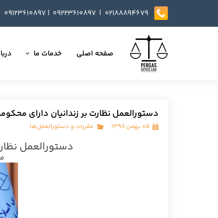
09123610897
|
0
9223610897​​​​​​​ |
02188894679
صفحه اصلی
خدمات ما
دربار
تمامی خدمات
داست
وکالت در دعاوی
تایید
دستورالعمل نظارت بر زندانیان دارای محکوم
مذاکره، تنظیم و بازب
۰۵ بهمن ۱۳۹۸
مقررات و دستورالعمل‌ها
دستورالعمل نظارت
ارائه خدمات مشاوره
مص
داوری
انجام کلیه مسائل ثب