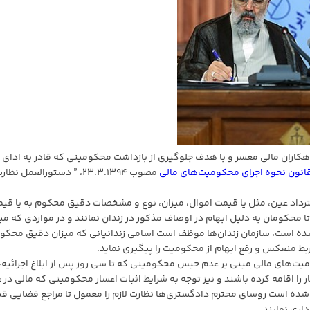
دهکاران مالی معسر و با هدف جلوگیری از بازداشت محکومینی که قادر به ادای
انون نحوه اجرای محکومیت‌های مالی
مصوب ۲۳.۳.۱۳۹۴، ” دستورالعمل نظا
رداد عین، مثل یا قیمت اموال، میزان، نوع و مشخصات دقیق محکوم به یا قیم
ا محکومان به دلیل ابهام در اوصاف مذکور در زندان نمانند و در مواردی که میز
ه است، سازمان زندان‌ها موظف است اسامی زندانیانی که میزان دقیق محکوم
بط منعکس و رفع ابهام از محکومیت را پیگیری نماید.
 نحوه اجرای محکومیت‌های مالی مبنی بر عدم حبس محکومینی که تا سی روز پس از ابلاغ اجرائیه،
را اقامه کرده باشند و نیز توجه به شرایط اثبات اعسار محکومینی که مالی در
شده است روسای محترم دادگستری‌ها نظارت لازم را معمول تا مراجع قضایی قب