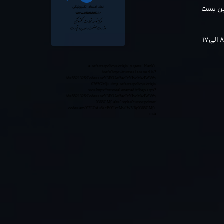
بن بست
<a referrerpolicy='origin' target='_blank'
href='https://trustseal.enamad.ir/?
id=552132&Code=anvY3EOAu5acPrYIvcMwIWV6y
0365GMj'><img referrerpolicy='origin'
src='https://trustseal.enamad.ir/logo.aspx?
id=552132&Code=anvY3EOAu5acPrYIvcMwIWV6y
0365GMj' alt='' style='cursor:pointer'
code='anvY3EOAu5acPrYIvcMwIWV6y0365GMj'>
</a>