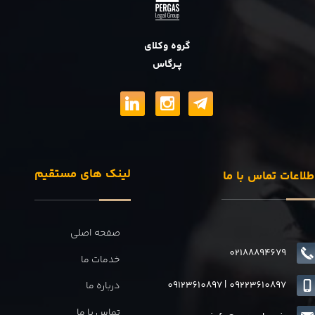
گروه وکلای
پــرگاس
لینک های مستقیم
طلاعات تماس با ما
صفحه اصلی
02188894679
خدمات ما
09123610897
|
0
9223610897
درباره ما
تماس با ما