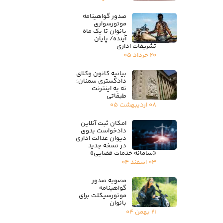
صدور گواهینامه
موتورسواری
بانوان تا یک ماه
آینده/ پایان
تشریفات اداری
۲۰ خرداد ۰۵
بیانیه کانون وکلای
دادگستری سمنان؛
نه به اینترنت
طبقاتی
۰۸ اردیبهشت ۰۵
امکان ثبت آنلاین
دادخواست بدوی
دیوان عدالت اداری
در نسخه جدید
«سامانه خدمات قضایی»
۰۳ اسفند ۰۴
مصوبه صدور
گواهینامه
موتورسیکلت برای
بانوان
۲۱ بهمن ۰۴