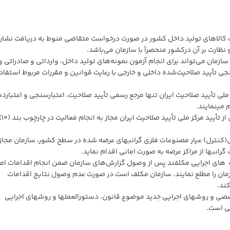
د (۱) ماده (۷) قانون، صادرات کالاهای تولید داخل کشور در صورت درخواست متقاضی منوط به دریافت نشا
ظارت بر آن درکشور منحصراً با سازمان می‌باشد.
ون و تبصره ذیل آن، سازمان می‌تواند برای انجام آزمون نمونه‌های تولید داخل، وارداتی و صادراتی و
نجی تأیید صلاحیت‌شده داخلی و خارجی با رعایت قوانین و مقررات مربوط استفاد
اده (۷) و ماده (۹) قانون، مرکز ملی تأیید صلاحیت ایران تنها مرجع رسمی تأیید صلاحیت، اعتبارسنجی و اعتبا
می­نمایند.
ـ نهادهای ا
قانون، در زمینه واپایش(کنترل) عیار مصنوعات فلزی گرانبهای عرضه شده در سطح کشور، سازمان مج
گرانبها از مراکز عرضه به صورت امانی اقدام نماید.
)، (۱۶) و ( ۱۷) قانون، دستگاه ­ های اجرایی مکلفند پس از وصول گزارش‌های سازمان ضمن انجام اقدامات 
ازمان را مطلع نمایند. سازمان مکلف است در صورت عدم وصول نتایج اقدامات
کند.
خصصی و روش­های اجرایی جدید موضوع قانون، دستورالعمل­ها و روش­های اجرایی
ی است.