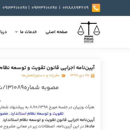
09123610897
|
0
9223610897​​​​​​​ |
02188894679
صفحه اصلی
خدمات ما
دربار
تمامی خدمات
داست
وکالت در دعاوی
تایید
آیین‌نامه اجرایی قانون تقویت و توسعه نظام 
مذاکره، تنظیم و بازب
۲۵ دی ۱۳۹۸
مقررات و دستورالعمل‌ها
مصوبه شماره۱۳۱۰۸۹/ت۵۵۵۲۵هـ مورخ ۱۳۹۸/۱۰/۱۱ هیأت وزیران
ارائه خدمات مشاوره
داوری
س
هیأت وزیران در جلسه مورخ ۸/۱۰/۱۳۹۸ به پیشنهاد شماره ۴۷۳۶۵ مورخ ۲/۳/۱۳۹۷ سازمان ملی استاندارد ایران و به استناد ماده (۶۰)
انجام کلیه مسائل ثب
تقویت و توسعه نظام استاندارد ـ مصوب ۹۶
آیین‌نامه اجرایی قانون تقویت و توسعه نظام استاندارد
ماده۱ـ
در این آیین‌نامه، اصطلاحات زیر در معانی مشروح مرب