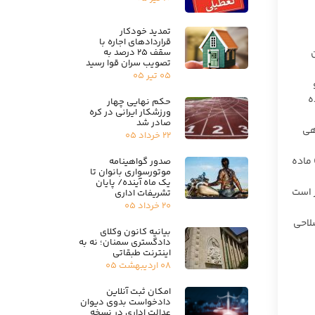
تمدید خودکار
قراردادهای اجاره با
سقف ۲۵ درصد به
ن
تصویب سران قوا رسید
۰۵ تیر ۰۵
ه
حکم نهایی چهار
ورزشکار ایرانی در کره
صادر شد
ردهی
۲۲ خرداد ۰۵
عتباردهی موضوع ماده (۸) قانون، پس از تأیید مرکز ملی تأیید صلاحیت ایران مجاز به انجام فعالیت در چارچوب بند (۱۰) ماده
صدور گواهینامه
موتورسواری بانوان تا
یک ماه آینده/ پایان
از است
تشریفات اداری
۲۰ خرداد ۰۵
اصلاحی
بیانیه کانون وکلای
دادگستری سمنان؛ نه به
اینترنت طبقاتی
۰۸ اردیبهشت ۰۵
امکان ثبت آنلاین
دادخواست بدوی دیوان
عدالت اداری در نسخه