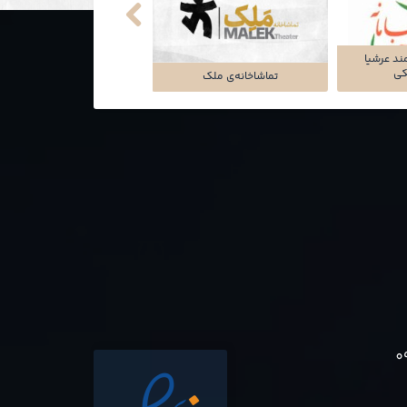
ند عرشیا
نکی
تماشاخانه‌ی ملک
شرکت تجارت سگال آرتا
0