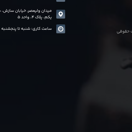
میدان ولیعصر، خیابان سازش، 
یکم، پلاک 4، واحد 5
ساعت کاری: شنبه تا پنجشنبه 8 الی17
ات حقوقی