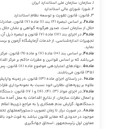
۱ـ سازمان: سازمان ملی استاندارد ایران
۲ـ شورا: شورای عالی استاندارد
۳ـ قانون: قانون تقویت و توسعه نظام استاندارد
ماده۲ـ
بر اساس تبصره (۲) بن
حلال از سازمان است. صدور هرگونه گواهی و نشان حلال و ن
ماده۳ـ
در اجرای بند (۱۷) ماده (۷) قان
تجهیزات اندازه‌شناسی، از خدمات آزمایشگاه آزمون و برس
نماید.
ماده۴ـ
بر اساس بند (۱۰) م
می‌باشد که بر اساس قوانین و مقررات حاکم بر مرکز اقدام 
ماده۵
(۳۵) قانون می­‌باشند.
ماده۶
ـ در راستای اجرای ماده (۱۳) 
علاوه بر رویه‌های نظارتی خود نسبت به نمونه‌برداری فلزات 
ماده۷ـ
در اجرای مواد (۳)، (۴
و اعمال نظرات سازمان، از نتایج اقدامات به عمل آمده س
دستگاه­ها، گزارش عدم همکاری را به مراجع ذی‌ربط اعلام 
ماده۸
ـ در صورت نیاز، تا زمان تصویب دستورالعمل­های ت
موجود در حدودی که مغایر قانون نباشد به قوت خود باق
معاون اول رئیس‎جمهور ـ اسحاق جهانگیری