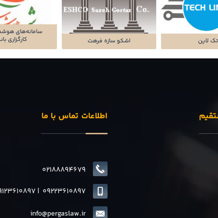
سامانه‌های هوشم
کارگزاری با
ک لاین
اشکو سازه فرهت
تقیم
اطلاعات تماس با ما
02188894679
9123610897
|
0
9223610897
info@pergaslaw.ir