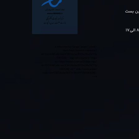
بن بست
<a referrerpolicy='origin' target='_blank'
href='https://trustseal.enamad.ir/?
id=552132&Code=anvY3EOAu5acPrYIvcMwIWV6y
0365GMj'><img referrerpolicy='origin'
src='https://trustseal.enamad.ir/logo.aspx?
id=552132&Code=anvY3EOAu5acPrYIvcMwIWV6y
0365GMj' alt='' style='cursor:pointer'
code='anvY3EOAu5acPrYIvcMwIWV6y0365GMj'>
</a>