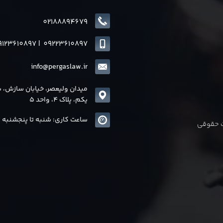
02188894679
9123610897
|
0
9223610897
info@pergaslaw.ir
میدان ولیعصر، خیابان سازش، 
یکم، پلاک 4، واحد 5
ساعت کاری: شنبه تا پنجشنبه 8 الی17
ات حقوقی