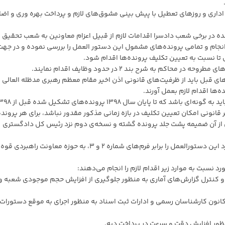
داری و روز‌های تعطیل با پیش بینی مشوق‌های لازم و پرداخت بهره وری و اضا
ده در برخی شعب دادسرا اقدامات لازم از قبیل اعزام معاونین به شعب تحقیق 
 انجام و تمامی پرونده‌های مشمول این دستور العمل را بررسی نموده و در جهت
ل تا نسبت به تعیین تکلیف پرونده‌ها اقدام شود.
د‌های قبل باید از ظرفیت‌های قانونی اذن اخیر مقام معظم رهبری مدظله العالی
‌ها اقدام لازم بعمل آورند.
۵-تدابیر واقدامات مقامات قضایی استان و شهرستانی باید به 
قانونی امکان تعیین تکلیف در بازه زمانی مذکور مقدور نباشد، برای هر پرونده
از آن ضمیمه پشت جلد پرونده گشته و نسخه‌ی دوم نزد رئیس کل دادگستری
۶- در پایان سال، روسای کل دادگستری باید گزارش عملکرد این دستورالعمل را برابر فرم‌های شماره ۲ و ۳، به حوزه معاونت راهبردی قوه
ا و کنترل گزارش‌های آماری به منظور جلوگیری از افزایش حجم موجودی شعبه و
کانون کارشناسان رسمی و ادارات ثبت اسناد به منظور اجرای به موقع دستورات
منظور افزایش دقت و سرعت در پرداخت دیه.