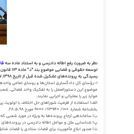
نظر به ضرورت رفع اطاله دادرسی و به استناد ماده سه
قان
توسعه حقوق
رسیدگی به پرونده‌های تشکیل شده قبل از تاریخ ۱.۷.۱۳۹۸، تا پایان سال ۱۳۹۸ اقدامات ذیل انجام گیرد:
۱-رؤسای کل دادگستری استان‌ها و روسای تمامی واحد‌ه
موضوع این دستورالعمل را به تفکیک واحد قضائی، شعبه، ن
موارد زیر را عملیاتی و اجرایی نمایند.
الف) استفاده از ظرفیت شورا‌های حل اختلاف با اولویت 
بخشنامه شماره ۱۰۰/ ۶۳۹۴۰/ ۹۰۰۰ مورخ ۲۸.۵.۹۸.
ب) ساماندهی ارجاع پرونده‌ها به ویژه در مورد شعبی که 
پ) شناسایی علل و عوامل اطاله دادرسی در پرونده‌های م
ت) صدور ابلاغ مأموریت برای قضات ستادی یا قضات شاغل