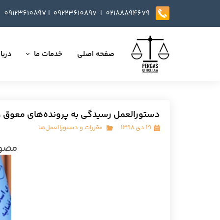
09123610897
|
0
9223610897​​​​​​​ |
02188894679
صفحه اصلی
خدمات ما
دربار
تمامی خدمات
داست
وکالت در دعاوی
تایید
دستورالعمل رسیدگی به پرونده‌های معوق و
مذاکره، تنظیم و بازب
۱۹ دی ۱۳۹۸
مقررات و دستورالعمل‌ها
مصوب
ارائه خدمات مشاوره
داوری
انجام کلیه مسائل ثب