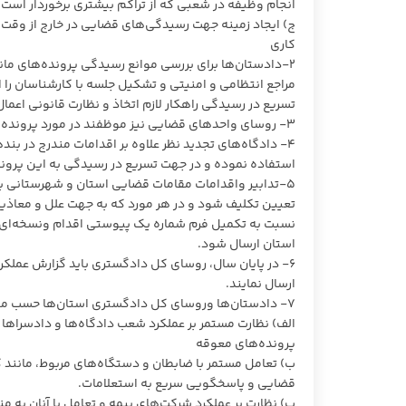
انجام وظیفه در شعبی که از تراکم بیشتری برخوردار است.
ج) ایجاد زمینه جهت رسیدگی‌های قضایی در خارج از وقت ا
کاری
۲-دادستان‌ها برای بررسی موانع رسیدگی پرونده‌های مان
مراجع انتظامی و امنیتی و تشکیل جلسه با کارشناسان را
تسریع در رسیدگی راهکار لازم اتخاذ و نظارت قانونی اعما
۳- روسای واحد‌های قضایی نیز موظفند در مورد پرونده‌های مطروحه در محاکم به شرح بند ۲ در حدود وظایف اقدام نمایند.
۴- دادگاه‌های تجدید نظر علاوه بر اقدامات مندرج در بن
استفاده نموده و در جهت تسریع در رسیدگی به این پرونده
تعیین تکلیف شود و در هر مورد که به جهت علل و معاذیر 
نسبت به تکمیل فرم شماره یک پیوستی اقدام ونسخه‌ای 
استان ارسال شود.
ارسال نمایند.
۷- دادستان‌ها وروسای کل دادگستری استان‌ها حسب مورد نسبت به موارد زیر اقدام لازم را انجام می‌دهند:
الف) نظارت مستمر بر عملکرد شعب دادگاه‌ها و دادسرا‌ه
پرونده‌های معوقه
ب) تعامل مستمر با ضابطان و دستگاه‌های مربوط، مانند 
قضایی و پاسخگویی سریع به استعلامات.
پ) نظارت بر عملکرد شرکت‌های بیمه و تعامل با آنان به 