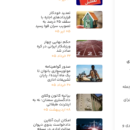
تمدید خودکار
قراردادهای اجاره با
سقف ۲۵ درصد به
تصویب سران قوا رسید
۰۵ تیر ۰۵
حکم نهایی چهار
ورزشکار ایرانی در کره
صادر شد
۲۲ خرداد ۰۵
ای
صدور گواهینامه
موتورسواری بانوان تا
یک ماه آینده/ پایان
تشریفات اداری
۲۰ خرداد ۰۵
جمله
بیانیه کانون وکلای
رای
دادگستری سمنان؛ نه به
اینترنت طبقاتی
۰۸ اردیبهشت ۰۵
امکان ثبت آنلاین
دادخواست بدوی دیوان
ری و
عدالت اداری در نسخه