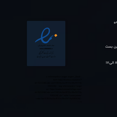
0
بن بست
<a referrerpolicy='origin' target='_blank'
href='https://trustseal.enamad.ir/?
id=552132&Code=anvY3EOAu5acPrYIvcMwIWV6y
0365GMj'><img referrerpolicy='origin'
src='https://trustseal.enamad.ir/logo.aspx?
id=552132&Code=anvY3EOAu5acPrYIvcMwIWV6y
0365GMj' alt='' style='cursor:pointer'
code='anvY3EOAu5acPrYIvcMwIWV6y0365GMj'>
</a>