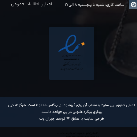
اخبار و اطلاعات حقوقی
ساعت کاری: شنبه تا پنجشنبه 8 الی17
​تمامی حقوق این سایت و مطالب آن برای گروه وکلای پرگاس محفوظ است. هرگونه کپی
برداری پیگرد قانونی در پی خواهد داشت​​​​​​​.
طراحی سایت با عشق 🧡 توسط
جیران وب
<a referrerpolicy='origin' target='_blank'