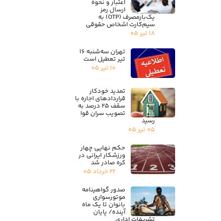
اعتبار و نحوه
ارسال رمز
یک‌بارمصرف (OTP) به
سیم‌کارت اشخاص حقوقی
۱۸ تیر ۰۵
تهران سه‌شنبه ۱۶
تیر تعطیل است
۱۰ تیر ۰۵
تمدید خودکار
قراردادهای اجاره با
سقف ۲۵ درصد به
تصویب سران قوا
رسید
۰۵ تیر ۰۵
حکم نهایی چهار
ورزشکار ایرانی در
کره صادر شد
۲۲ خرداد ۰۵
صدور گواهینامه
موتورسواری
بانوان تا یک ماه
آینده/ پایان
تشریفات اداری