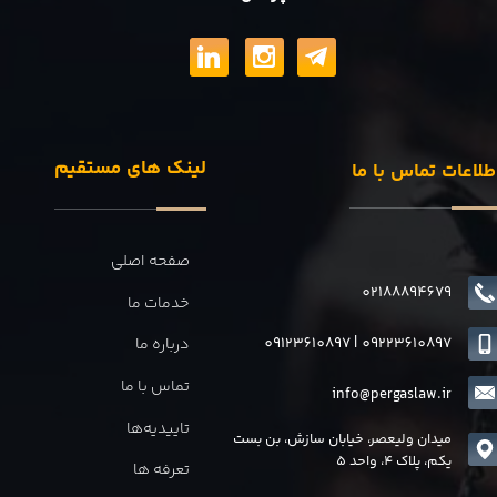
لینک های مستقیم
طلاعات تماس با ما
صفحه اصلی
02188894679
خدمات ما
09123610897
|
0
9223610897
درباره ما
تماس با ما
info@pergaslaw.ir
تاییدیه‌ها
میدان ولیعصر، خیابان سازش، بن بست
یکم، پلاک 4، واحد 5
تعرفه ها