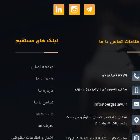
لینک های مستقیم
طلاعات تماس با ما
صفحه اصلی
02188894679
خدمات ما
09123610897
|
0
9223610897
درباره ما
تماس با ما
info@pergaslaw.ir
تاییدیه‌ها
میدان ولیعصر، خیابان سازش، بن بست
یکم، پلاک 4، واحد 5
تعرفه ها
اخبار و اطلاعات حقوقی
ساعت کاری: شنبه تا پنجشنبه 8 الی17