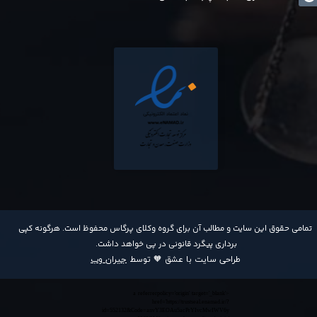
​تمامی حقوق این سایت و مطالب آن برای گروه وکلای پرگاس محفوظ است. هرگونه کپی
برداری پیگرد قانونی در پی خواهد داشت​​​​​​​.
طراحی سایت با عشق 🧡 توسط
جیران وب
<a referrerpolicy='origin' target='_blank'
href='https://trustseal.enamad.ir/?
id=552132&Code=anvY3EOAu5acPrYIvcMwIWV6y