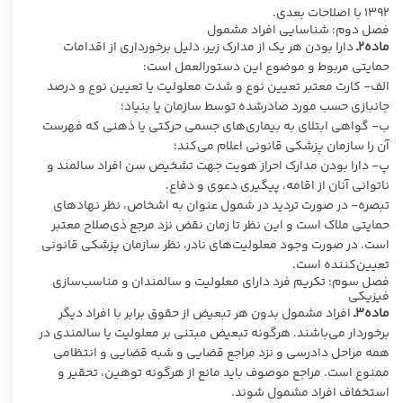
۱۳۹۲ با اصلاحات بعدی.
فصل دوم: شناسایی افراد مشمول
ماده۲ـ
دارا بودن هر یک از مدارک زیر، دلیل برخورداری از اقدامات
حمایتی مربوط و موضوع این دستورالعمل است:
الف- کارت معتبر تعیین نوع و شدت معلولیت یا تعیین نوع و درصد
جانبازی حسب مورد صادرشده توسط سازمان یا بنیاد؛
ب- گواهی ابتلای به بیماری‌های جسمی حرکتی یا ذهنی که فهرست
آن را سازمان پزشکی قانونی اعلام می‌کند؛
پ- دارا بودن مدارک احراز هویت جهت تشخیص سن افراد سالمند و
ناتوانی آنان از اقامه، پیگیری دعوی و دفاع.
تبصره- در صورت تردید در شمول عنوان به اشخاص، نظر نهادهای
حمایتی ملاک است و این نظر تا زمان نقض نزد مرجع ذی‌صلاح معتبر
است. در صورت وجود معلولیت‌های نادر، نظر سازمان پزشکی قانونی
تعیین‌کننده است.
فصل سوم: تکریم فرد دارای معلولیت و سالمندان و مناسب‌سازی
فیزیکی
ماده۳ـ
افراد مشمول بدون هر تبعیض از حقوق برابر با افراد دیگر
برخوردار می‌باشند. هرگونه تبعیض مبتنی بر معلولیت یا سالمندی در
همه مراحل دادرسی و نزد مراجع قضایی و شبه قضایی و انتظامی
ممنوع است. مراجع موصوف باید مانع از هرگونه توهین، تحقیر و
استخفاف افراد مشمول شوند.