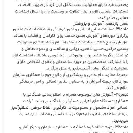
وضعیت فرد دارای معلولیت تحت تکفل این فرد در صورت اقتضاء،
دستورات قضایی لازم را برای نظارت بر وضعیت وی یا اعمال اقدامات
حمایتی صادر کند.
فصل یازدهم: آموزش و پژوهش
ماده۳۱ـ
معاونت منابع انسانی و امور فرهنگی قوه قضاییه به منظور
برگزاری دوره‌های آموزش ضمن خدمت برای کارکنان و قضات با هدف
افزایش سطح دانش و شناخت ابعاد، اقسام و نشانه‌های معلولیت
جسمی حرکتی، حسی، ذهنی، روانی و سالمندی و نحوه تعامل و
توانمندی گروه هدف برای برخورداری از دادرسی عادلانه، اقدامات لازم
را با مشارکت متخصصین در حوزه سالمندان و حقوق اشخاص دارای
معلولیت و دیگر اقشار آسیب‌پذیر به عمل می­آورد.
تبصره۱ـ معاونت اجتماعی و پیشگیری از وقوع جرم با همکاری سازمان
موارد لازم جهت آموزش را به معاون منابع انسانی و امور فرهنگی
اعلام می‌کند.
تبصره۲- آموزش‌های موصوف همراه با اطلاع‌رسانی همگانی با
همکاری دستگاه‌های اجرایی مسئول و با تأکید بر رعایت کرامت
انسانی افراد مشمول و ممنوعیت به‌ کارگیری الفاظ موهن، تحقیرآمیز
و رفتار سلطه‌جویانه و یا ترحم‌آمیز و شناسایی مصادیق آن صورت
می‌پذیرد.
ماده۳۲ـ پژوهشگاه قوه قضائیه با همکاری سازمان و مرکز آمار و