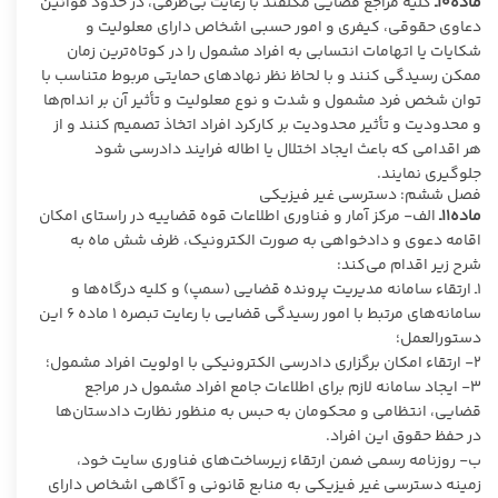
ماده۱۰ـ
کلیه مراجع قضایی مکلفند با رعایت بی‌طرفی، در حدود قوانین
دعاوی حقوقی، کیفری و امور حسبی اشخاص دارای معلولیت و
شکایات یا اتهامات انتسابی به افراد مشمول را در کوتاه‌ترین زمان
ممکن رسیدگی کنند و با لحاظ نظر نهادهای حمایتی مربوط متناسب با
توان شخص فرد مشمول و شدت و نوع معلولیت و تأثیر آن بر اندام‌ها
و محدودیت و تأثیر محدودیت بر کارکرد افراد اتخاذ تصمیم کنند و از
هر اقدامی که باعث ایجاد اختلال یا اطاله فرایند دادرسی شود
جلوگیری نمایند.
فصل ششم: دسترسی غیر فیزیکی
ماده۱۱ـ
الف- مرکز آمار و فناوری اطلاعات قوه قضاییه در راستای امکان
اقامه دعوی و دادخواهی به صورت الکترونیک، ظرف شش ماه به
شرح زیر اقدام می‌کند:
۱ـ ارتقاء سامانه مدیریت پرونده قضایی (سمپ) و کلیه درگاه‌ها و
سامانه‌های مرتبط با امور رسیدگی قضایی با رعایت تبصره ۱ ماده ۶ این
دستورالعمل؛
۲- ارتقاء امکان برگزاری دادرسی الکترونیکی با اولویت افراد مشمول؛
۳- ایجاد سامانه لازم برای اطلاعات جامع افراد مشمول در مراجع
قضایی، انتظامی و محکومان به حبس به ‌منظور نظارت دادستان‌ها
در حفظ حقوق این افراد.
ب- روزنامه رسمی ضمن ارتقاء زیرساخت‌های فناوری سایت خود،
زمینه دسترسی غیر فیزیکی به منابع قانونی و آگاهی اشخاص دارای