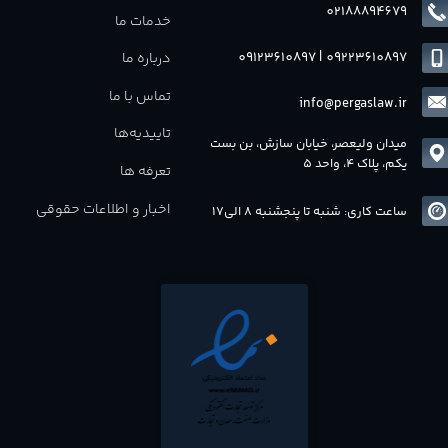
02188894679
خدمات ما
09123610897
|
0
9223610897
درباره ما
تماس با ما
info@pergaslaw.ir
تاییدیه‌ها
میدان ولیعصر، خیابان سازش، بن بست
یکم، پلاک 4، واحد 5
تعرفه ها
اخبار و اطلاعات حقوقی
ساعت کاری: شنبه تا پنجشنبه 8 الی17