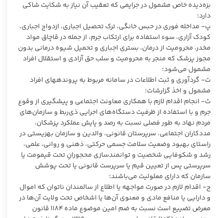
بزه‌دیده خاص مشمول در جرایمی که تعقیب آن نیاز به شکایت شاکی
دارد؛
پ- مداخله فوری در حبس خانگی، ترک تحصیل اجباری، ازدواج اجباری،
کودک آزاری، سوء استفاده برای ارتکاب جرم، از جمله در قاچاق مواد
مخدر، محرومیت از درمان، بستری اجباری و تحمیل شیوه درمانی بدون
مجوز پزشک که منجر به محرومیت و سلب حق آزادی و استقلال افراد
مشمول می‌شود؛
ت- گردآوری و ثبت اطلاعات در سامانه مربوط به پرونده­های افراد
مشمول و اخذ گزارشات؛
ث- انجام اقدام لازم‌ با همکاری معاونت اجتماعی و پیشگیری از وقوع
جرم و با استفاده از ظرفیت دستگاه‌های اجرایی ذی‌ربط و سازمان‌های
مردم نهاد به طور فصلی نسبت به رصد و پایش عملکرد پزشکان،
مددکاران اجتماعی، سرپرستان قانونی، والدین و سازمان بهزیستی در
راستای بهبود وضعیت سلامت جسمی حرکتی، ذهنی و روانی، علمی،
رشد و شکوفایی شخصیت و توانمندسازی محجورانِ تحت قیمومت یا
سرپرستی پس از تعیین قیم یا سرپرست قانونی یا تحت پوشش
سازمان که دارای معلولیت می‌باشند؛
ج- اقدام لازم در صورت مواجهه یا اطلاع از سالمندان ناتوان که اموال
و دارایی یا منافع مادی و معنوی آن‌ها یا اشخاص تحت ولایت آن‌ها در
معرض تضییع است نسبت به ضم امین موضوع ماده ۱۱۸۴ قانون