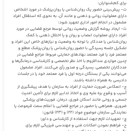
برای کم‌شنوایان؛
ت- پیش‌بینی حضور یک روان‌شناس یا روان‌پزشک در مورد اشخاص
دارای معلولیت روانی و ذهنی و مانند آن، به نحوی که استقلال افراد
مشمول در انجام امور اداری تمهید شود؛
ث- ایجاد پوشه گزارش وضعیت روانی توسط مرجع قضایی در مورد
افراد دارای معلولیت اعصاب و روان و یا اختلال ذهنی با کمک
روان‌شناس یا مددکار، با توجه به وضعیت و نیازهای خاص این افراد و
تشکیل جلسه رسیدگی با حضور روان‌شناس یا روان‌پزشک مطلع و
معتمدِ فرد یا فرد معتمد نهادهای حمایتی مربوط؛ مراجع قضایی در
چنین مواردی عنداللزوم با اخذ نظر تخصصی و کارشناسی درمانگرها و
مددکاران تخصصی، رسیدگی و صدور رأی می‌کنند. افراد مشمول
می‌توانند یکی از بستگان درجه اول یا فرد معتمد خود را در جلسات
دادرسی به همراه داشته باشند.
ج- انعکاس ضرورت حمایت از افراد به سازمان با هدف پیشگیری از
آسیب و وقوع بزه علیه وی و اتخاذ تدابیر لازم برای تأمین امنیت
جسمی و روحی مانند اسکان فوری، درمان، فوریت‌های پزشکی
ضروری، همراهی یا حضور در مراجع قضایی با اعلام سمت قیمومت یا
نمایندگی سازمان موضوع مواد (۲۲) و (۲۳) قانون؛
چ- تمهیدات لازم جهت استفاده از کارشناس و داور؛
ح- فراهم نمودن امکانات فنی و مهندسی فیزیکی لازم برای