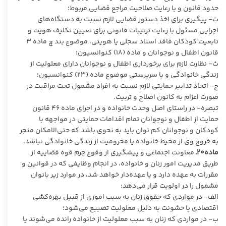
حدود قانون و با رعایت صلاحیت مراجع قضایی مربوط؛
ت- پیگیری برای اخذ دستور قضایی لازم نسبت به دستگاه‌های
اجرایی مسئول با رعایت ترتیبات قانونی برای تعیین تکلیف هویت و
تابعیت کودکان فاقد اسناد سجلی یا هویتی، موضوع بند چ ماده ۳
قانون اطفال و نوجوانان و ماده (۱۸) کنوانسیون؛
ث- نظارت لازم برای برخورداری اطفال و نوجوانان دارای معلولیت از
زندگی خانوادگی و یا سرپرستی موضوع ماده (۲۳) کنوانسیون؛
ج- اتخاذ تدابیر حمایتی لازم نسبت به افراد مشمول تحت مراقبت در
صورت اعزام به کانون اصلاح و تربیت.
تبصره- در راستای اصل وحدت خانواده و در اجرای ماده ۴۶ قانون
حمایت از اطفال و نوجوانان تمام اقدامات حمایتی در مواجهه با
کودکان و نوجوانان کم توان باید به نحوی باشد که حتی‌الامکان منجر
به خروج وی از محیط خانواده یا محرومیت از زندگی خانوادگی نباشد.
ماده۲۰ـ
معاونت اجتماعی و پیشگیری از وقوع جرم قوه قضاییه از
طریق مدیریت امور زنان و خانواده، در انجام وظایفی که در قوانین و
مقررات به عهده دارد و یا عهده‌دار خواهد شد، در موارد زیر بانوان
مشمول را در اولویت قرار می‌دهد:
الف- در مواردی که حقوق زنان به سبب اموری از قبیل بهره‌کشی
اقتصادی یا خشونت به دلیل معلولیت تضییع می‌شود؛
ب- در مواردی که زنان به سبب معلولیت از خانواده رانده می‌شوند یا