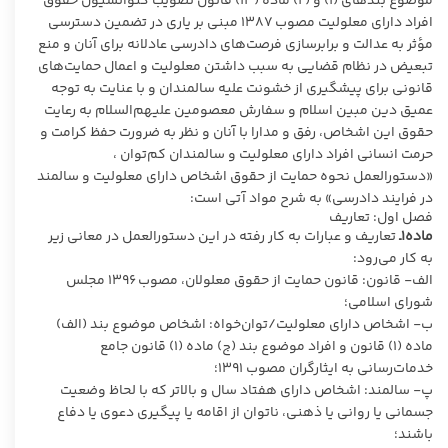
موضوع بندهای (۱) و (۲) ماده (۱۳) قانون تصویب کنوانسیون حقوق
افراد دارای معلولیت مصوب ۱۳۸۷ مبنی بر یاری در تضمین دسترسی
مؤثر به عدالت و برابرسازی فرصت‌های دادرسی عادلانه برای آنان و منع
تبعیض در نظام قضایی به سبب داشتن معلولیت و اعمال حمایت‌های
قانونی برای پیشگیری از خشونت علیه سالمندان و با عنایت به توجه
عمیق دین مبین اسلام و سفارش معصومین علیهم‌السلام به رعایت
حقوق این اشخاص، رفق و مدارا با آنان و نظر به ضرورت حفظ کرامت و
حرمت انسانی افراد دارای معلولیت و سالمندان کم‌توان ،
«دستورالعمل نحوه حمایت از حقوق اشخاص دارای معلولیت و سالمند
در فرایند دادرسی» به شرح مواد آتی است:
فصل اول: تعاریف
ماده۱ـ
تعاریف و عبارات به‌ کار رفته در این دستورالعمل در معانی زیر
به کار می‌رود:
الف- قانون: قانون حمایت از حقوق معلولان، مصوب ۱۳۹۶ مجلس
شورای اسلامی؛
ب- اشخاص دارای معلولیت/توان‌خواه: اشخاص موضوع بند (الف)
ماده (۱) قانون و افراد موضوع بند (ج) ماده (۱) قانون جامع
خدمات‌رسانی به ایثارگران مصوب ۱۳۹۱؛
پ- سالمند: اشخاص دارای هفتاد سال و بالاتر که با لحاظ وضعیت
جسمانی یا روانی یا ذهنی، ناتوان از اقامه یا پیگیری دعوی یا دفاع
باشند؛