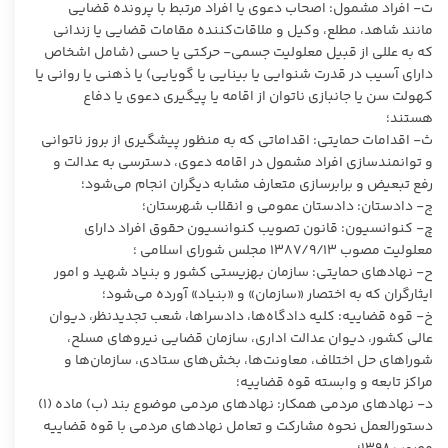
ت- افراد مشمول: اصحاب دعوی یا افراد مرتبط با پرونده قضایی
مانند شاهد، مطلع، وکیل و ملاقات‌کننده مقامات قضایی یا زندانی
که به عللی از قبیل معلولیت جسمی- حرکتی یا حسی (شامل اشخاص
دارای آسیب در قدرت شنوایی یا بینایی یا گویایی) یا ذهنی یا روانی یا
کهولت سن یا جانبازی ناتوان از اقامه یا پیگیری دعوی یا دفاع
هستند؛
ث- اقدامات حمایتی: اقداماتی که به‌ منظور پیشگیری از بروز ناتوانی
و توانمندسازی افراد مشمول در اقامه دعوی، دسترسی به عدالت و
رفع تبعیض و برابرسازی متعارف مشابه دیگران انجام می‌شود؛
ج- دادستان: دادستان عمومی و انقلاب شهرستان؛
چ- کنوانسیون: قانون تصویب کنوانسیون حقوق افراد دارای
معلولیت مصوب ۱۳۸۷/۹/۱۳ مجلس شورای اسلامی ؛
ح- نهادهای حمایتی: سازمان بهزیستی کشور و بنیاد شهید و امور
ایثارگران که به اختصار «سازمان» و «بنیاد» آورده می‌شود؛
خ- قوه قضاییه: کلیه دادگاه‌ها، دادسراها، شعب تجدیدنظر، دیوان
عالی کشور، دیوان عدالت اداری، سازمان قضایی نیروهای مسلح،
شوراهای حل اختلاف، معاونت‌ها، بخش‌های ستادی، سازمان‌ها و
مراکز تابعه و وابسته قوه قضاییه؛
د- نهادهای مردمی همکار: نهادهای مردمی موضوع بند (ب) ماده (۱)
دستورالعمل نحوه مشارکت و تعامل نهادهای مردمی با قوه قضاییه