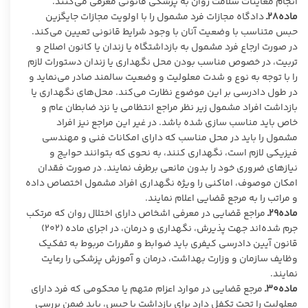
انجام معاینات سلامت روان به پزشکی قانونی معرفی می‌کنند.
ماده۲۸ـ
دادگاه مجازات فرد مشمول را با اولویت مجازات جایگزین
حبس متناسب با وضعیت آنان با وجود شرایط قانونی تعیین می‌کند.
در صورت ارجاع فرد مشمول به بازداشتگاه یا زندان یا کانون اصلاح و
تربیت، در خصوص مناسب بودن محل نگهداری یا زندان دستورات لازم
را با توجه به نوع و شدت معلولیت و وضعیت سالمند صادر می‌نماید و
در طول دادرسی بر این موضوع نظارت می‌کند. محل‌های نگهداری یا
بازداشت افراد مشمول زیر نظر مراجع انتظامی یا نزد ضابطان عام و
خاص باید مناسب‌ سازی شده باشد. در غیر این مراجع نیز افراد
مشمول را باید در محل مناسب که دارای امکانات فنی و مهندسی
فیزیکی لازم است،‌ نگهداری کنند، به نحوی که بتوانند حوایج و
نیازهای ضروری خود را بدون مانعی برطرف نمایند. در صورت فقدان
امکان موصوف، اماکنی را ویژه نگهداری افراد مشمول اختصاص داده
و مراتب را به مرجع قضایی اعلام ‌نمایند.
ماده۲۹ـ
مراجع قضایی در معرفی اشخاص دارای اختلال روان که مرتکب
جرم شده‌اند جهت پذیرش، نگهداری و درمان، در اجرای ماده (۲۰۲)
قانون آیین دادرسی کیفری باید ضوابط و مقررات مربوط به تفکیک
وظایف سازمان و وزارت بهداشت، درمان و آموزش پزشکی را رعایت
نمایند.
ماده۳۰ـ
مرجع قضایی در موارد اعزام متهم یا محکومی که فرد دارای
معلولیت را تحت تکفل دارد برای بازداشت یا حبس، باید ضمن بررسی