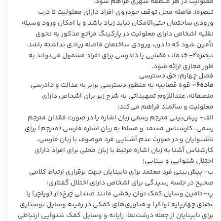
معلولیت در هر منطقه شهری فراهم شود.
تبصره۱ـ فاصله محل توقف خودروی افراد دارای معلولیت تا درب
ورودی ساختمان حتی‌الامکان نباید زیاد باشد و یا امکان ورود وسیله
نقلیه اشخاص دارای معلولیت در پارکینگ مراجع مذکور به نحوی
تأمین شود که تا درب ورودی ساختمان فاصله زیادی نداشته باشد.
تبصره۲- خدمات قضایی یا دادرسی برای افراد مشمول می‌تواند به
طور مجازی ارائه شود.
فصل چهارم: حق دسترسی
ماده۶–
قوه قضاییه به‌ منظور دسترسی برابر به عدالت و دادرسی
منصفانه، عنداللزوم تمهیداتی به شرح زیر برای اشخاص دارای
معلولیت و سالمند فراهم می‌کند:
الف- پیش‌بینی مترجم رسمی زبان اشاره یا در صورت فقدان مترجم
رسمی، کارشناس معتمد و مسلط به زبان اشاره فارسی (مترجم) برای
ناشنوایان و در صورت عدم آشنایی فرد موصوف با زبان فارسی،
کارشناس آشنا به زبان اشاره مرتبط با زبان محلی برای افراد دارای
اختلال شنوایی و بینایی؛
ب- پیش‌بینی فرد معتمد برای نابینایان جهت برقراری ارتباط کلامی
صحیح در جلسه رسیدگی برای اشخاص دارای اختلال گفتاری؛
پ- تامین وسایل کمک توان‌ بخشی مانند صندلی چرخ‌دار (ویلچر) یا
عصای چهارپایه (واکر) و فناوری‌های کمکی در زمینه وسایل نوشتاری
برای نابینایان از جمله درشت‌نما، رایانه و وسایل کمک شنوایی ارتباطی