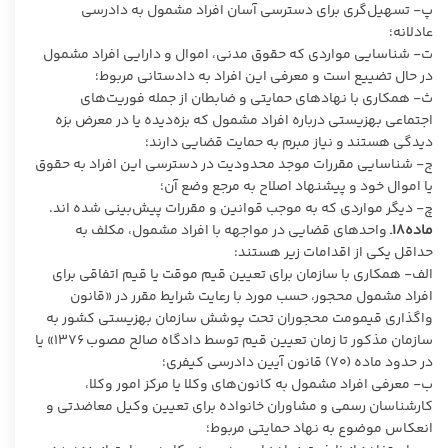
پ- تسهیل‌گری برای دسترسی آسان افراد مشمول به دادرسی
عادلانه؛
ت- شناسایی مواردی که حقوق مدنی، اموال و دارایی افراد مشمول
در حال تضییع است و معرفی این افراد به دادستانی مربوط؛
ث- همکاری با نهادهای حمایتی و ضابطان از جمله فوریت‌های
اجتماعی بهزیستی درباره افراد مشمول که بزه‌دیده یا در معرض بزه
دیدگی هستند و نیاز مبرم به حمایت قضایی دارند؛
ج- شناسایی مقررات موجد محدودیت در دسترسی این افراد به حقوق
یا اموال خود و پیشنهاد اصلاح به مرجع وضع آن؛
چ- دیگر مواردی که به موجب قوانین و مقررات پیش‌بینی شده اند.
ماده۱۸
ـ واحدهای قضایی در مواجهه با افراد مشمول، مکلف به
حداقل یکی از اقدامات زیر هستند:
الف‌- همکاری با سازمان برای تعیین قیم موقت یا قیم اتفاقی برای
افراد مشمول محجور، حسب مورد با رعایت شرایط مقرر در «قانون
واگذاری قیمومت محجوران تحت پوشش سازمان بهزیستی کشور به
سازمان مذکور تا زمان تعیین قیم توسط دادگاه صالح مصوب ۱۳۷۶» یا
در حدود ماده (۷۰) قانون آیین دادرسی کیفری؛
ب- معرفی افراد مشمول به کانون‌های وکلا یا مرکز امور وکلا،
کارشناسان رسمی و مشاوران خانواده برای تعیین وکیل معاضدتی و
انعکاس موضوع به نهاد حمایتی مربوط؛