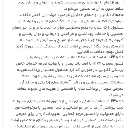
از حق ازدواج یا حق باروری محروم می‌شوند یا ازدواج و یا باروری یا
سقط جنین به آن‌ها تحمیل می‌شود.
ماده۲۱ـ
دفاتر و نهادهای حمایتی موضوع مواد این فصل مکلفند
موارد ترک تکلیف قانونی از سوی دستگاه‌های اجرایی و نهادهای
مسئول را که منجر به عدم دسترسی مؤثر به خدمات برابر در حوزه‌های
تحصیلی یا خدمات بهداشتی و مراقبتی و درمانی و توان‌ بخشی و
آموزش‌های حرفه‌ای یا محرومیت از تفریح و سرگرمی می‌شود، به
دادستان و دادگاه ذی‌صلاح اعلام کنند تا رسیدگی لازم صورت گیرد.
فصل نهم: معاضدت قضایی
ماده ۲۲-
به استناد ماده (۳) قانون تشکیل پزشکی قانونی
کشور مصوب ۱۳۷۲ با اصلاحات بعدی و با رعایت تعرفه خدمات خاص
پزشکی قانونی، در صورتی که فرد مشمول معسر از پرداخت هزینه
دادرسی از سوی مقامات قضایی به پزشکی قانونی جهت انجام
معاینات جسمی، ذهنی و روانی، آزمایش‌های ژنتیکی و مانند آن،
معرفی شود، از پرداخت تمام یا قسمتی از هزینه‌های مربوط معاف
می‌شود.
ماده۲۳
ـ نهادهای حمایتی برای دفاع از حقوق اشخاص دارای معلولیت
تحت پوشش آن‌ها در مراجع قضایی یا شبه قضایی با درخواست فرد
دارای معلولیت یا دستور مرجع قضایی، تمهیدات لازم را برای معرفی
وکیل معاضدتی معمول می‌دارند و یا در معرفی وکلای متخصص ارشاد
لازم را به متقاضی ارائه می‌کنند. این امر حسب مورد مانع استفاده از