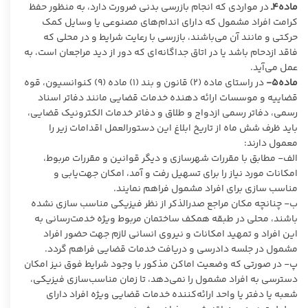
ماده۴ـ
در مواردی که انجام بازرسی بدنی ضرورت دارد، به منظور حفظ
کرامت افراد مشمول که دارای اندام‌های مصنوعی یا وسایل کمک
حرکتی و مانند آن می‌باشند، بازرسی با رعایت شرایط و در محلی که
فاقد ازدحام باشد یا در اتاق جداگانه‌ای که دور از دید مراجعان است، به
عمل می‌آید.
ماده۵-
در راستای ماده (۲) قانون و بند (۱) ماده (۹) کنوانسیون، قوه
قضاییه و موسسات ارائه دهنده خدمات قضایی مانند دفاتر اسناد
رسمی، دفاتر رسمی ازدواج و طلاق و دفاتر خدمات الکترونیک قضایی،
باید ظرف شش ماه از تاریخ ابلاغ این دستورالعمل اقدامات زیر را
معمول دارند:
الف- مطابق با مقررات شهرسازی و دیگر قوانین و مقررات مربوط،
امکانات مورد نیاز را برای تسهیل رفت و آمد، امکان جهت‌یابی و
مناسب‌ سازی برای افراد مشمول فراهم نمایند.
ب- چنانچه مکان مراجع صدرالذکر از نظر فیزیکی مناسب ‌سازی نشده
باشند، محلی در طبقه همکف ساختمان‌ مربوط ویژه خدمت‌رسانی به
این افراد و تمهید امکانات و نیروی انسانی لازم جهت حضور افراد
مشمول در جلسه دادرسی و دریافت خدمات قضایی فراهم گردد.
پ- در صورتی که وضعیت اماکن مذکور با وجود شرایط فوق نیز امکان
دسترسی به افراد مشمول را نمی‌دهد، تا زمان مناسب‌سازی فیزیکی،
شعبه یا دفتر یا واحد ارائه‌کننده خدمات قضایی ویژه افراد دارای