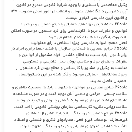
وکیل معاضدتی یا تسخیری با وجود شرایط قانونی مندرج در قانون
آیین دادرسی دادگاه‌های عمومی و انقلاب در امور مدنی مصوب ۱۳۷۹
و قانون آیین دادرسی کیفری نیست.
ماده۲۴ـ
به تشخیص نهادهای حمایتی یا مرجع قضایی و در حدود
قوانین و مقررات مربوط، کارشناسی برای فرد مشمول در صورت امکان
به صورت رایگان یا با هزینه کمتر انجام می‌شود.
فصل دهم: ضوابط دادرسی ویژه اشخاص دارای معلولیت
ماده۲۵ـ
مراجع قضایی با همکاری سازمان با هدف حفظ برابری افراد در
برابر قانون، باید نسبت به اطلاع داشتن افراد مشمول از قوانین و
مقررات و حقوق خود و مناسب بودن محل دادرسی و دسترسی
مناسب به وکیل یا مشاور یا کارشناس و مطلع بودن فرد مشمول از
وجود ساختارهای حمایتی موجود و ذکر شده در این دستورالعمل
اطمینان حاصل نمایند.
ماده۲۶ـ
مراجع قضایی در مواجهه با متهمان باید به وضعیت ظاهری و
سلامت جسمی- حرکتی و ذهنی آنان توجه کنند و در صورت مشاهده
نشانه‌های اشخاص دارای معلولیت ذهنی یا روانی و تردید در وجود
سلامت روانی، نظریه کارشناسی سازمان پزشکی قانونی را اخذ ‌کنند.
ماده۲۷ـ
مراجع قضایی در رسیدگی به جرایم ناشی از ادعاهای
غیرمتعارف، توهمات غیرواقعی، هذیان­های فکری و فلسفی و اعتقاد
کاذب به داشتن قدرت­های ماورایی، در بدو رسیدگی متهم را برای