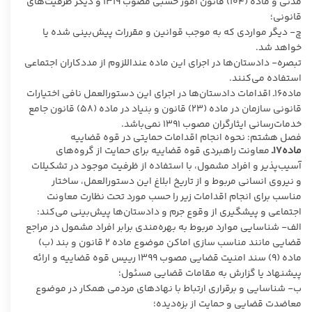
مدنی و ماده (۱۰۴) قانون امور حسبی مصوب ۱۳۱۹ و دیگر ظرفیت‌های
قانونی؛
چ- دیگر مواردی که به موجب قوانین و مقررات پیش‌بینی شده یا
خواهد شد.
تبصره- دادستان‌ها در اجرای این ماده عنداللزوم از مددکاران اجتماعی
استفاده می‌کنند.
ماده۱۶ـ اقدامات دادستان‌ها در اجرای این دستورالعمل نافی اختیارات
قانونی سازمان در ماده (۲۳) قانون و بنیاد در ماده (۵۸) قانون جامع
خدمات‌رسانی ایثارگران مصوب ۱۳۹۱ نمی‌باشد.
فصل هشتم: نحوه انجام اقدامات حمایتی در قوه قضاییه
ماده۱۷ـ
معاونت راهبردی قوه ‌قضاییه برای حمایت از گروه‌های
آسیب‌پذیر و افراد مشمول، با استفاده از ظرفیت موجود در تشکیلات
و نیروی انسانی مربوط و از تاریخ ابلاغ این دستورالعمل، ساختار
مناسب برای انجام اقدامات زیر را حسب مورد تحت نظارت معاونت
اجتماعی و پیشگیری از وقوع جرم و دادستان‌ها پیش‌بینی می‌کند:
الف- شناسایی موارد مربوط به بهره‌مندی برابر افراد مشمول در مراجع
قضایی مانند مناسب ‌سازی اماکن موضوع ماده ۲ قانون و بند (ب)
ماده (۹) سند امنیت قضایی مصوب ۱۳۹۹ رییس قوه قضاییه و ارائه
پیشنهاد یا گزارش به مقامات قضایی مسئول؛
ب- شناسایی و برقراری ارتباط با نهادهای مردمی همکار در موضوع
معاضدت قضایی و حمایت از بزه‌دیده؛