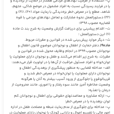
پ- استفاده از ظرفیت نهادهای مردمی همکار در حمایت از بزه‌دیده و
یا در فرایند رسیدگی نسبت به افراد مشمول در موضع شاکی، متهم،
شاهد، مطلع یا در معرض خطر بزه‌دیدگی با رعایت مواد (۲۰)، (۲۱) و
(۲۲) دستورالعمل نحوه مشارکت و تعامل نهادهای مردمی با قوه
قضاییه مصوب ۱۳۹۸؛
ت- اقدام پیشینی برای دریافت گزارش وضعیت به شرح بند ث ماده
(۶) این دستورالعمل ؛
ث- دیگر موارد پیش‌بینی شده در قوانین و مقررات مربوط.
ماده۱۹ـ
دفتر حمایت از اطفال و نوجوانان موضوع قانون اطفال و
نوجوانان مصوب ۱۳۹۹ در انجام وظایف محول شده در قوانین و
مقررات، به شرح زیر اقدام می‌کنند و طفل و نوجوان دارای معلولیت یا
توان‌خواه و افراد مسئول مراقبت از آن‌ها را در اولویت قرار می‌دهند:
الف- مداخله قضایی به ‌منظور پیشگیری از بزه‏دیدگی اطفال و
نوجوانان دارای معلولیت یا توان‌خواه در معرض خطر شدید و
قریب‏الوقوع یا جلوگیری از ورود آسیب بیشتر به آنان یا هرگونه
وضعیت مخاطره آمیز، مانند سوء رفتار و یا اموری، مانند محرومیت از
درمان یا تغذیه؛
ب- ارائه مشاوره و معاضدت‏های حقوقی برای اطفال و نوجوانان کم
توان بزه‏دیده یا در معرض خطر؛
پ- مداخله برای جلوگیری از عدم رعایت غبطه و مصلحت طفل در اداره
امور مالی یا تضییع اموال و دارایی کودک یا نوجوانِ دارای معلولیت در