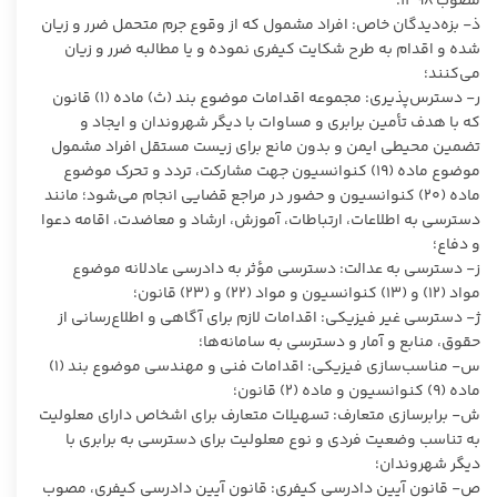
مصوب ۱۳۹۸؛
ذ- بزه‌دیدگان خاص: افراد مشمول که از وقوع جرم متحمل ضرر و زیان
شده و اقدام به طرح شکایت کیفری نموده و یا مطالبه ضرر و زیان
می‌کنند؛
ر- دسترس‌پذیری: مجموعه اقدامات موضوع بند (ث) ماده (۱) قانون
که با هدف تأمین برابری و مساوات با دیگر شهروندان و ایجاد و
تضمین محیطی ایمن و بدون مانع برای زیست مستقل افراد مشمول
موضوع ماده (۱۹) کنوانسیون جهت مشارکت، تردد و تحرک موضوع
ماده (۲۰) کنوانسیون و حضور در مراجع قضایی انجام می‌شود؛ مانند
دسترسی به اطلاعات، ارتباطات، آموزش، ارشاد و معاضدت، اقامه دعوا
و دفاع؛
ز- دسترسی به عدالت: دسترسی مؤثر به دادرسی عادلانه موضوع
مواد (۱۲) و (۱۳) کنوانسیون و مواد (۲۲) و (۲۳) قانون؛
ژ- دسترسی غیر فیزیکی: اقدامات لازم برای آگاهی و اطلاع‌رسانی از
حقوق، منابع و آمار و دسترسی به سامانه‌ها؛
س- مناسب‌سازی فیزیکی: اقدامات فنی و مهندسی موضوع بند (۱)
ماده (۹) کنوانسیون و ماده (۲) قانون؛
ش- برابرسازی متعارف: تسهیلات متعارف برای اشخاص دارای معلولیت
به تناسب وضعیت فردی و نوع معلولیت برای دسترسی به برابری با
دیگر شهروندان؛
ص- قانون آیین دادرسی کیفری: قانون آیین دادرسی کیفری، مصوب