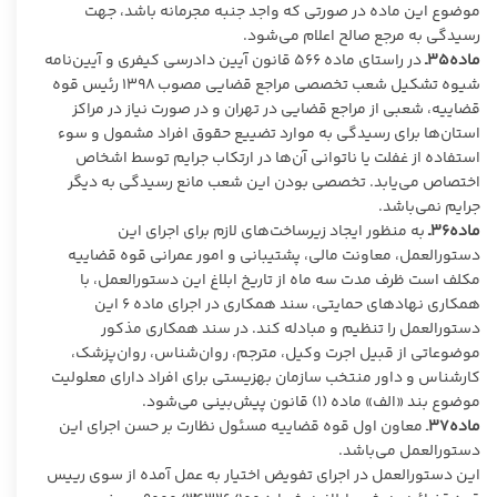
موضوع این ماده در صورتی که واجد جنبه مجرمانه باشد، جهت
رسیدگی به مرجع صالح اعلام می‌شود.
ماده۳۵ـ
در راستای ماده ۵۶۶ قانون آیین دادرسی کیفری و آیین‌نامه
شیوه تشکیل شعب تخصصی مراجع قضایی مصوب ۱۳۹۸ رئیس قوه
قضاییه، شعبی از مراجع قضایی در تهران و در صورت نیاز در مراکز
استان‌ها برای رسیدگی به موارد تضییع حقوق افراد مشمول و سوء
استفاده از غفلت یا ناتوانی آن‌ها در ارتکاب جرایم توسط اشخاص
اختصاص می‌یابد. تخصصی بودن این شعب مانع رسیدگی به دیگر
جرایم نمی‌باشد.
ماده۳۶ـ
به منظور ایجاد زیرساخت‌های لازم برای اجرای این
دستورالعمل، معاونت مالی، پشتیبانی و امور عمرانی قوه قضاییه
مکلف است ظرف مدت سه ماه از تاریخ ابلاغ این دستورالعمل، با
همکاری نهادهای حمایتی، سند همکاری در اجرای ماده ۶ این
دستورالعمل را تنظیم و مبادله کند. در سند همکاری مذکور
موضوعاتی از قبیل اجرت وکیل، مترجم، روان‌شناس، روان‌پزشک،
کارشناس و داور منتخب سازمان بهزیستی برای افراد دارای معلولیت
موضوع بند «الف» ماده (۱) قانون پیش‌بینی می‌شود.
ماده۳۷
ـ معاون اول قوه قضاییه مسئول نظارت بر حسن اجرای این
دستورالعمل می‌باشد.
این دستورالعمل در اجرای تفویض اختیار به عمل آمده از سوی رییس