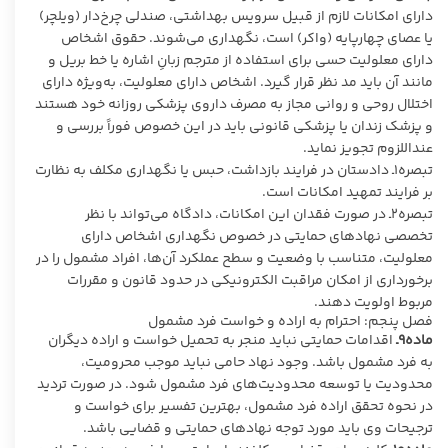
دارای امکانات لازم از قبیل سرویس بهداشتی، صندلی چرخ‌دار (ویلچر)
یا عصای چهارپایه (واکر) است، نگهداری می‌شوند. حقوق اشخاص
دارای معلولیت حسی برای استفاده از مترجم زبانِ اشاره یا خط بریل و
مانند آن باید مد نظر قرار گیرد. اشخاص دارای معلولیت، به‌ویژه دارای
اختلال روحی و روانی مجاز به مصرف داروی پزشکی روزانه خود هستند
و پزشک زندان یا پزشکی قانونی باید در این خصوص فوراً بررسی و
عنداللزوم تجویز نماید.
تبصره۱ـ دادستان در فرایند بازداشت، حبس یا نگهداری مکلف به نظارت
بر فرایند تمهید امکانات است.
تبصره۲ـ در صورت فقدان این امکانات، دادگاه می‌تواند با نظر
تخصصی نهادهای حمایتی در خصوص نگهداری اشخاص دارای
معلولیت، متناسب با وضعیت و سطح عملکرد آن‌ها، افراد مشمول را در
برخورداری از امکان مراقبت الکترونیکی در حدود قانون و مقررات
مربوط اولویت دهند.
فصل پنجم: احترام به اراده و خواست فرد مشمول
ماده۹ـ
اقدامات حمایتی نباید منجر به تحمیل خواست و اراده دیگران
به فرد مشمول باشد. وجود نهاد حامی نباید موجب محرومیت،
محدودیت یا توسعه محدودیت‌های فرد مشمول شود. در صورت تردید
در نحوه تحقق اراده فرد مشمول، بهترین تفسیر برای خواست و
ترجیحات وی باید مورد توجه نهادهای حمایتی و قضایی باشد.