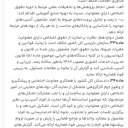
فناوری اطلاعات مکلف است:
الف- ضمن انجام پژوهش‌ها و تحقیقات علمی مرتبط با حوزه حقوق
اشخاص دارای معلولیت، نسبت به تهیه منابع آموزشی اقدام کند؛
ب- با رصد و تحلیل پرونده‌های مربوط به افراد مشمول، آسیب‌های
موجود را شناسایی و راه‌کارهای مناسب را به هر یک از نهادهای مرتبط
ارائه دهد.
فصل دوازدهم: نظارت بر حمایت از حقوق اشخاص دارای معلولیت
ماده۳۳
ـ سازمان بازرسی کل کشور مکلف است با رعایت قوانین و
مقررات مربوط، رعایت حقوق افراد مشمول بیان شده در قانون و
کنوانسیون را در کلیه دستگاه‌های اجرایی موضوع ماده (۵) قانون
مدیریت خدمات کشوری مصوب ۱۳۸۶ به‌طور سالانه رصد، ارزیابی و
آسیب ‌شناسی کند و گزارش آن را علاوه بر مقامات مسئول، به رییس
قوه قضاییه ارائه نماید.
ماده۳۴ـ
دادستان کل کشور با همکاری معاونت اجتماعی و پیشگیری
از وقوع جرم کارگروهی متشکل از نمایندگان نهادهای حمایتی در امور
اشخاص دارای معلولیت و سالمندان و با جلب مشارکت تشکل‌های
مردم‌نهاد که موضوع اساسنامه آن‌ها حمایت از افراد آسیب‌پذیر نظیر
اشخاص دارای معلولیت، زنان و کودکان است، تشکیل می‌دهد و با
برگزاری جلسات مستمر یا متناوب، نحوه ارائه خدمت‌رسانی به افراد
مشمول و عملکرد واحدها و مراجع قضایی را پایش و در صورت لزوم
پیشنهادهای لازم را به رییس قوه قضاییه ارائه می‌کند. گزارش‌های