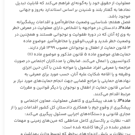
معلولیت از حقوق خود را به‌گونه‌ای فراهم می‌کند که قابلیت تبدیل
نمادها به گفتار بلند و شنیدن بر اساس استاندارد به‌روز و جهانی
موجود باشد.
فصل هفتم: شناسایی وضعیت مخاطره‌آمیز و اقدامات پیشگیرانه
ماده۱۲ـ
دادستان در مواجهه با اشخاص دارای معلولیت در معرض خطر
به وی ژه آنان که در دوره طفولیت و نوجوانی هستند و همچنین در
وضعیت خطر شدید و قریب‌الوقوع یا مخاطره‌آمیز، موضوع ماده
۳ قانون حمایت از اطفال و نوجوانان
مصوب ۱۳۹۹ قرار دارند،
حمایت‌های موضوع ماده ۵ قانون مذکور و موضوع ماده (۱۱)
کنوانسیون را اعمال می‌کند. ضابطان یا مددکاران اجتماعی در صورت
مراجعه یا معرفی افراد مشمول یا مواجه شدن با آنان حین اجرای
وظیفه و یا اقامه شکایت علیه آنان، حسب مورد برای معرفی به
نهادهای حمایتی یا مراجع قضایی جهت انجام حمایت‌های مورد نیاز بر
اساس قانون حمایت از اطفال و نوجوان یا دیگر قوانین و مقررات
مرتبط اقدام می‌کنند.
ماده۱۳
ـ با هدف پیشگیری و کاهش معلولیت، معاون اجتماعی و
پیشگیری از وقوع جرم با همکاری دادستان کل کشور اقدامات زیر را از
مجاری قانونی و دستگاه‌های اجرایی مسئول پیگیری می‌کند:
الف- نظارت بر پاک‌سازی کامل مناطقی که مین‌های زمینی و مهمات
منفجر نشده در آن‌ها کاشته شده است؛
ب- نظارت بر پایش ازدواج‌های پرخطر که توسط وزارت بهداشت و