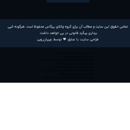
​تمامی حقوق این سایت و مطالب آن برای گروه وکلای پرگاس محفوظ است. هرگونه کپی
برداری پیگرد قانونی در پی خواهد داشت​​​​​​​.
طراحی سایت با عشق 🧡 توسط
جیران وب
<a referrerpolicy='origin' target='_blank'
href='https://trustseal.enamad.ir/?
id=552132&Code=anvY3EOAu5acPrYIvcMwIWV6y
0365GMj'><img referrerpolicy='origin'
src='https://trustseal.enamad.ir/logo.aspx?
id=552132&Code=anvY3EOAu5acPrYIvcMwIWV6y
0365GMj' alt='' style='cursor:pointer'
code='anvY3EOAu5acPrYIvcMwIWV6y0365GMj'>
</a>