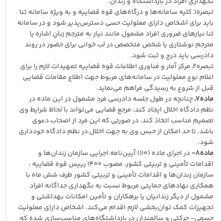
نگهداری افراد در بازداشتگاه و زندان.
تبصره۱ـ کلیه سامانه‌ها و درگاه‌های قوه قضاییه و به ویژه سامانه ثنا
باید برای اشخاص دارای معلولیت حسی دسترس‌پذیر شود و در سامانه
ثنا نیازهای ضروری افراد مشمول مانند نیاز به مترجم زبانِ اشاره یا
مترجم نوشتاری یا شخص متخصص در لب ‌خوانی برای حضور در روند
دادرسی باید درج و ثبت شود.
تبصره۲ـ مرکز آمار و فناوری اطلاعات قوه قضاییه تمهیدات لازم را برای
اعلام نوع معلولیت در سامانه‌های مربوط جهت اطلاع مقامات قضایی
قبل از شروع به رسیدگی فراهم می‌نماید.
ماده۷ـ
چنانچه در طول جلسه دادرسی فرد مشمول در این ماده در
نظم دادگاه اخلال ایجاد کند، مرجع قضایی می‌تواند با لحاظ شرایط وی
تصمیم مناسب اتخاذ کند. در صورتی که این فرد از اصحاب دعوی
باشد، تا حد امکان از حبس وی به جهت اخلال در نظم دادگاه خودداری
شود.
ماده۸-
در اجرای ماده (۱۱۰)
آیین‌نامه اجرایی سازمان زندان‌ها و
اقدامات تأمینی و تربیتی کشور، مصوب ۱۴۰۰ رییس قوه قضاییه ،
سازمان زندان‌ها و اقدامات تأمینی و تربیتی کشور ظرف شش ماه با
همکاری نهادهای حمایتی مربوط نسبت به نگهداری جداگانه افراد
مشمول از دیگر زندانیان یا بزهکاران و تأمین امکانات بهداشتی و
تجهیزات کمک توان‌بخشی لازم اقدام می‌کند. اشخاص دارای معلولیت
جسمی- حرکتی و سالمندان در بازداشتگاه‌های مناسب‌سازی شده که