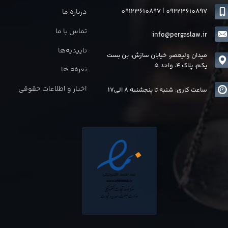
09123610897
|
0
9223610897
درباره ما
تماس با ما
info@pergaslaw.ir
تاییدیه‌ها
میدان ولیعصر، خیابان سازش، بن بست
یکم، پلاک 4، واحد 5
تعرفه ها
اخبار و اطلاعات حقوقی
ساعت کاری: شنبه تا پنجشنبه 8 الی17