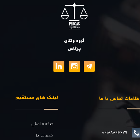
گروه وکلای
پــرگاس
لینک های مستقیم
طلاعات تماس با ما
صفحه اصلی
02188894679
خدمات ما