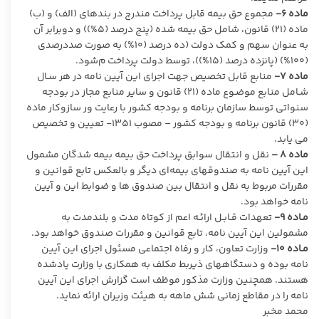
ماده ۶-
مجموع حق بیمه قابل پرداخت مندرج در بندهای (الف) و (ب)
ماده (۲۱) قانون، شامل حق بیمه شده (پنج درصد (۵%)) و دوبرابر آن
به عنوان سهم و کمک دولت (ده درصد (۱۰%) به صورت صددرصدی
(۱۰۰%) (پانزده درصد (۱۵%))، توسط دولت پرداخت م‌شود.
ماده ۷-
منابع قابل تخصیص جهت اجرای این آیین نامه در هر سـال
شـامل منابع موضـوع ماده (۲۱) قانون و سایر منابع مجاز در بودجه
سنواتی توسط سازمان برنامه و بودجه کشور با رعایت ور سازوکار ماده
(۳۰) قانون برنامه و بودجه کشور – مصوب ۱۳۵۱- تعیین و تخصیص
می یابد.
ماده ۸ –
نقل و انتقال سوابق پرداخت حق بیمه بیمه شدگان مشمول
این آیین نامه به صندوقهای بیمه‌ای دیگر و بالعکس تابع قوانین و
مقررات مربوط به نقل و انتقال بین صندوق ها و ضوابط این و آیین
نامه خواهد بود.
مـاده ۹-
تعهدات قـابـل ارائـه اعم از کوتاه مدت و بلندمدت به
مشمولین این آیین نامه، تابع قوانین و مقررات صندوق خواهد بود.
مـاده ۱۰-
وزارت تعاون، کار و رفاه اجتماعی مسئول اجرای این آیین
نامه بوده و دستگاههای ذیربط مکلف به همکاری با وزارت یادشده
هستند. همچنین وزارت مذکور موظف است گزارش اجرای این آیین
نامه را در مقاطع زمانی شش ماهه به هیئت وزیران ارائه نماید.
محمد مخبر