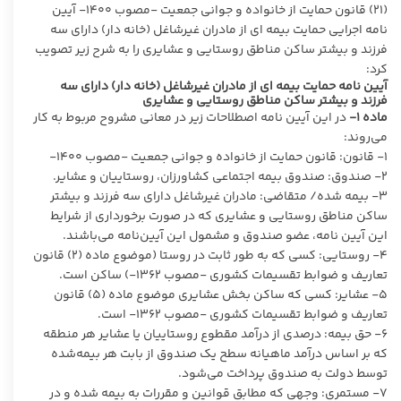
(۲۱) قانون حمایت از خانواده و جوانی جمعیت -مصوب ۱۴۰۰- آیین
نامه اجرایی حمایت بیمه ای از مادران غیرشاغل (خانه دار) دارای سه
فرزند و بیشتر ساکن مناطق روستایی و عشایری را به شرح زیر تصویب
کرد:
آیین نامه حمایت بیمه ای از مادران غیرشاغل (خانه دار) دارای سه
فرزند و بیشتر ساکن مناطق روستایی و عشایری
ماده ۱-
در این آیین نامه اصطلاحات زیر در معانی مشروح مربوط به کار
می‌روند:
۱- قانون: قانون حمایت از خانواده و جوانی جمعیت -مصوب ۱۴۰۰-
۲- صندوق: صندوق بیمه اجتماعی کشاورزان، روستاییان و عشایر.
۳- بیمه شده/ متقاضی: مادران غیرشاغل دارای سه فرزند و بیشتر
ساکن مناطق روستایی و عشایری که در صورت برخورداری از شرایط
این آیین نامه، عضو صندوق و مشمول این آیین‌نامه می‌باشند.
۴- روستایی: کسی که به طور ثابت در روستا (موضوع ماده (۲) قانون
تعاریف و ضوابط تقسیمات کشوری -مصوب ۱۳۶۲-) ساکن است.
۵- عشایر: کسی که ساکن بخش عشایری موضوع ماده (۵) قانون
تعاریف و ضوابط تقسیمات کشوری -مصوب ۱۳۶۲- است.
۶- حق بیمه: درصدی از درآمد مقطوع روستاییان یا عشایر هر منطقه
که بر اساس درآمد ماهیانه سطح یک صندوق از بابت هر بیمه‌شده
توسط دولت به صندوق پرداخت می‌شود.
۷- مستمری: وجهی که مطابق قوانین و مقررات به بیمه شده و در