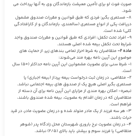
صورت فوت او برای تأمین معیشت بازماندگان وی به آنها پرداخت می
شود.
۸- مستمری بگیر: فردی که طبق قوانین و مقررات صندوق مشمول
دریافت یکی از انواع مستمری (سالمندی، بازماندگان و از کارافتادگی
کلی) شده است.
۹- افراد تحت تکفل: افرادی که طبق قوانین و مقررات صندوق واجد
شرایط تحت تکفل بیمه شده اصلی هستند.
ماده ۲-
متقاضیان به شرط احراز تمامی بندهای زیر، از حمایت های
موضوع این آیین نامه بهره مند می‌شوند:
۱- شرط سنی برای عضویت مشمولین این آیین نامه حداکثر (۵۰) سال
است.
۲- متقاضی، در زمان ثبت درخواست بیمه پرداز (بیمه اجباری) یا
مستمری بگیر اصلی هیچ یک از صندوق های بیمه اجتماعی نباشد.
تبصره- امکان بهره مندی از مزایای این آیین نامه برای آن دسته از
متقاضیان که در زمان اقدام به عضویت، بیمه شده صندوق باشند،
فراهم است.
۳- هر سه فرزند از یک مادر متولد شده و در زمان عضویت مادر، در قید
حیات باشند.
۴- در زمان عضویت نرخ باروری شهرستان محل زادگاه پدر (شوهر
متقاضی) یا فرزند سوم و بیشتر، باید بالای (۲/۵) نباشد.