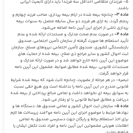
۵- فرزندان متقاضی (حداقل سه فرزند) باید دارای تابعیت ایرانی
باشند.
ماده ۳-
چنانچه بیمه شده در ایام بیمه پردازی، صاحب فرزند چهارم و
پنجم گردد، به ازای هر فرزند دو سال سابقه متصل به سنوات بیمه
پردازی ناشی از اجرای این آیین نامه اضافه می‌شود.
ماده ۴-
در صورت عدم صحت مدارک و مستندات ارائه شده و عدم
تأیید استعلام ها صورت گرفته از سازمان تأمین اجتماعی، صندوق
بازنشستگی کشوری، صندوق تأمین اجتماعی نیروهای مسلح، سازمان
ثبت احوال کشور و سایر مراجع ذی صلاح، بیمه شده از حمایت های
موضوع این آیین نامه خارج خواهد شد و در صورت ارائه مدارک و
مستندات قانونی، بیمه شده مطابق ضوابط، مشمول این آیین نامه
قرار خواهد گرفت.
تبصره- در هر مرحله از عضویت، چنانچه ثابت شود که بیمه شده شرایط
قانونی مندرج در این آیین نامه را نداشته است وی هیچ حقی نسبت
به سوابق بیمه ای نخواهد داشت و تمامی مبالغ پرداختی از بیمه شده
دریافت و مطابق ضوابط قانونی با او رفتار می شود.
ماده ۵-
سازمان ثبت احوال کشور و تمامی صندوق ها، دستگاه ها و
نهادها مرتبط با موضوع اجرای این آیین نامه مو؟فند زیرساخت ها لازم
برای اخذ استعلام برخط و رایگان جهت دسترسی صندوق به تمامی
اطلاعات هویتی مشمولین این آیین نامه و افراد تحت تکفل ایشان را
فراهم نمایند.