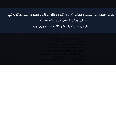
​تمامی حقوق این سایت و مطالب آن برای گروه وکلای پرگاس محفوظ است. هرگونه کپی
برداری پیگرد قانونی در پی خواهد داشت​​​​​​​.
طراحی سایت با عشق 🧡 توسط
جیران وب
<a referrerpolicy='origin' target='_blank'
href='https://trustseal.enamad.ir/?
id=552132&Code=anvY3EOAu5acPrYIvcMwIWV6y
0365GMj'><img referrerpolicy='origin'
src='https://trustseal.enamad.ir/logo.aspx?
id=552132&Code=anvY3EOAu5acPrYIvcMwIWV6y
0365GMj' alt='' style='cursor:pointer'
code='anvY3EOAu5acPrYIvcMwIWV6y0365GMj'>
</a>