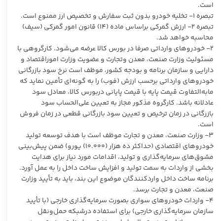
است.
تبصره ۱- تخلیه خودرو بدون ثبت سفارش و تخصیص ارز ممنوع است.
تبصره ۲- ارزش گمرکی براساس ماده (۱۴)
قانون امور گمرکی (سیف)
محاسبه خواهد شد.
۲- خودرو‌های وارداتی صرفا در بورس کالا عرضه می‌شود. کارگروهی با
مسئولیت وزارت صنعت، معدن وتجارت و عضویت وزارت اموراقتصاد و
دارایی و سازمان برنامه و بودجه کشور، موظف است نرخ سود بازرگانی
خودرو‌های وارداتی برحسب ارزش (فوب) را به گونه‌ای تأمین نماید که
مابه‌التفاوت قیمت پایه با قیمت پایانی دربورس کالا، معادل سود
عادلانه باشد. کارگروه مذکور مجاز به تعیین علی‌الحساب سود
بازرگانی در زمان ترخیص و تعیین سود بازرگانی قطعی در زمان فروش
است.
۳- وزارت صنعت، معدن و تجارت موظف است با هدف توسعه تولید
خودرو‌های اقتصادی (حداکثر ده هزار (۱۰.۰۰۰) یورو) ضمن پیش‌بینی
مشوق‌های سرمایه‌گذاری و تولید، اقدامات مورد نیاز برای هدایت
بخشی از واردات به سمت تولید و افزایش ساخت داخل را به عمل آورد.
برنامه ساخت داخل واردکنندگان موضوع این بند، باید به تأیید وزارت
صنعت، معدن و تجارت برسد.
۴- واردات خودرو‌های سواری بصورت سرمایه‌گذاری خارجی (با تأیید
سازمان سرمایه‌گذاری خارجی) برای استفاده درشبکه حمل‌ونقل