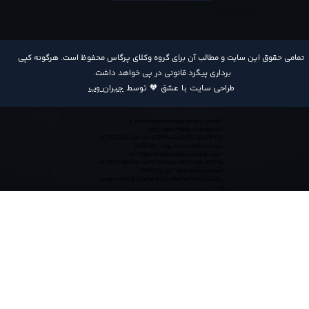
​تمامی حقوق این سایت و مطالب آن برای گروه وکلای پرگاس محفوظ است. هرگونه کپی
برداری پیگرد قانونی در پی خواهد داشت​​​​​​​.
طراحی سایت با عشق 🧡 توسط
جیران وب
<a referrerpolicy='origin' target='_blank'
href='https://trustseal.enamad.ir/?
id=552132&Code=anvY3EOAu5acPrYIvcMwIWV6y
0365GMj'><img referrerpolicy='origin'
src='https://trustseal.enamad.ir/logo.aspx?
id=552132&Code=anvY3EOAu5acPrYIvcMwIWV6y
0365GMj' alt='' style='cursor:pointer'
code='anvY3EOAu5acPrYIvcMwIWV6y0365GMj'>
</a>