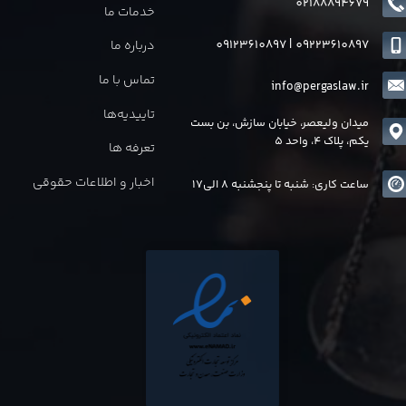
02188894679
خدمات ما
09123610897
|
0
9223610897
درباره ما
تماس با ما
info@pergaslaw.ir
تاییدیه‌ها
میدان ولیعصر، خیابان سازش، بن بست
یکم، پلاک 4، واحد 5
تعرفه ها
اخبار و اطلاعات حقوقی
ساعت کاری: شنبه تا پنجشنبه 8 الی17