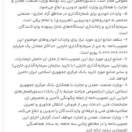
عمومی مجاز است. دستورالعمل این بند توسط وزارت صنعت، معدن و
تجارت با همکاری وزارت کشور تدوین و ابلاغ می‌شود.
۵- واردات خودرو برای شماره‌گذاری در مناطق آزاد تجاری- صنعتی
منحصر به خودرو‌های دونیرویی (هیبریدی) یا تمام برقی است.
سرمایه‌گذاری و راه‌اندازی ایستگاه‌های شارژ برعهده واردکنندگان
است.
۶- سقف منابع ارزی مورد نیاز برای واردات خودرو‌های موضوع این
تصویب‌نامه، به غیر از سرمایه‌گذاری خارجی، حداکثر معادل یک میلیارد
(۱.۰۰۰.۰۰۰.۰۰۰) یورو است.
۷- منابع ارزی مورد نیاز این تصویب‌نامه از محل ارز حاصل ازصادرات،
رمزدارایی، سرمایه‌گذاری خارجی (با تایید سازمان سرمایه‌گذاری خارجی)
و سایر منابع مورد تایید بانک مرکزی جمهوری اسلامی ایران تامین
خواهد شد.
۸ -وزارت صنعت، معدن و تجارت با همکاری بانک مرکزی جمهوری
اسلامی ایران (درخصوص مباحث مرتبط با آن بانک) دستورالعمل‌های
اجرایی این تصویب‌نامه از جمله چگونگی تأمین و تخصیص ارز،
مشخصات فنی، خدمات پس از فروش، انتقال فناوری و تعیین
صلاحیت‌های فنی و حرفه‌ای واردکنندگان را تدوین و ابلاغ می‌کند.
۹ –
وزارت صنعت، معدن و تجارت موظف است گزارش اجرای این
تصویب‌نامه را در مقاطع زمانی سه ماهه، به ستاد هماهنگی
اقتصادی دولت ارائه کند.