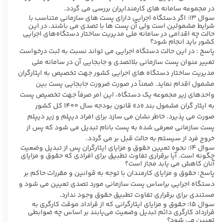
در مجموعه سامانه های کارمندایران بررسی می گردد.
سوال ۱۳: اگر دستگاه اجرایی دارای پست های سازمانی متناسب با
شرایط مشمولین است ولی آن پست ها با تصدی می باشند، در این
حالت چه اقدامی در سامانه ملی مدیریت ساختار دستگاه‌های اجرایی
کشور باید انجام شود؟
پاسخ : در این حالت دستگاه اجرایی می تواند نسبت به ثبت درخواست
تغییر عنوان پست سازمانی بلاتصدی و جابجایی آن در سامانه ملی
مدیریت ساختار دستگاه های اجرایی کشور جهت تخصیص به ایثارگران
مشمول اقدام نماید. ضمناً در صورت ضرورت جابجایی پست بین
واحدهای زیر مجموعه یک دستگاه، این امر صرفاً جهت تخصیص پست
به ایثار گران مشمول بند «د» قانون بودجه سال ۱۴۰۰ کل کشور
صورت می پذیرد. خاطر نشان می سازد برای افراد دیپلم و زیر دیپلم
پست سازمانی معرفی شده به پست بانام تبدیل می شود که پس از
خروج فرد از سیستم به حالت قبل بر می گردد.
سوال ۱۴: نحوه تعیین حقوق و مزایای ایثارگران پس از تبدیل وضعیت
چگونه است. آیا برقراری تفاوت تطبیق برای افرادی که حقوق و مزایای
آنان کاهش می یابد مجاز است؟
پاسخ: حقوق و مزایای کارمندان با توجه به قوانین و مقررات حاکم بر
دستگاه اجرایی براساس پست سازمانی مورد تصدی تعیین می شود و
مستندی برای برقراری تفاوت تطبیق حقوق وجود ندارد.
سوال ۱۵: حقوق و مزایای ایثارگرانی که از قراداد موقت کارگری به
قرارداد کارگری دائم تبدیل وضعیت می‌یابند بر اساس چه ضوابطی
تعیین می شود؟