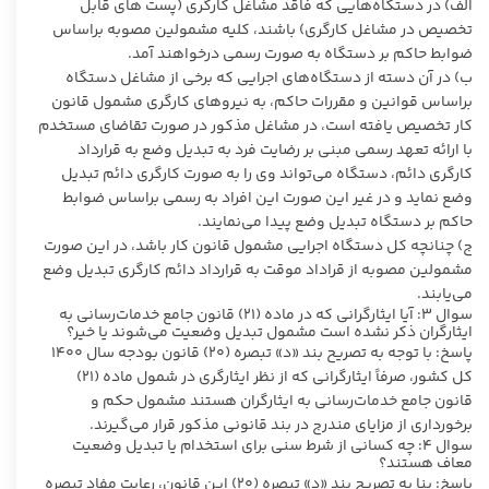
الف) در دستگاه‌هایی که فاقد مشاغل کارگری (پست های قابل
تخصیص در مشاغل کارگری) باشند، کلیه مشمولین مصوبه براساس
ضوابط حاکم بر دستگاه به صورت رسمی درخواهند آمد.
ب) در آن دسته از دستگاه‌های اجرایی که برخی از مشاغل دستگاه
براساس قوانین و مقررات حاکم، به نیروهای کارگری مشمول قانون
کار تخصیص یافته است، در مشاغل مذکور در صورت تقاضای مستخدم
با ارائه تعهد رسمی مبنی بر رضایت فرد به تبدیل وضع به قرارداد
کارگری دائم، دستگاه می‌تواند وی را به صورت کارگری دائم تبدیل
وضع نماید و در غیر این صورت این افراد به رسمی براساس ضوابط
حاکم بر دستگاه تبدیل وضع پیدا می‌نمایند.
ج) چنانچه کل دستگاه اجرایی مشمول قانون کار باشد، در این صورت
مشمولین مصوبه از قراداد موقت به قرارداد دائم کارگری تبدیل وضع
می‌یابند.
سوال ۳: آیا ایثارگرانی که در ماده (۲۱) قانون جامع خدمات‌رسانی به
ایثارگران ذکر نشده است مشمول تبدیل وضعیت می‌شوند یا خیر؟
پاسخ: با توجه به تصریح بند «د» تبصره (۲۰) قانون بودجه سال ۱۴۰۰
کل کشور، صرفاً ایثارگرانی که از نظر ایثارگری در شمول ماده (۲۱)
قانون جامع خدمات‌رسانی به ایثارگران هستند مشمول حکم و
برخورداری از مزایای مندرج در بند قانونی مذکور قرار می‌گیرند.
سوال ۴: چه کسانی از شرط سنی برای استخدام یا تبدیل وضعیت
معاف هستند؟
پاسخ: بنا به تصریح بند «د» تبصره (۲۰) این قانون، رعایت مفاد تبصره