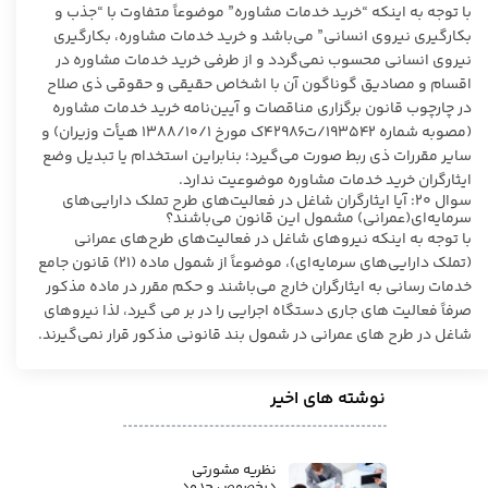
با توجه به اینکه “خرید خدمات مشاوره” موضوعاً متفاوت با “جذب و
بکارگیری نیروی انسانی” می‌باشد و خرید خدمات مشاوره، بکارگیری
نیروی انسانی محسوب نمی‌گردد و از طرفی خرید خدمات مشاوره در
اقسام و مصادیق گوناگون آن با اشخاص حقیقی و حقوقی ذی صلاح
در چارچوب قانون برگزاری مناقصات و آیین‌نامه خرید خدمات مشاوره
(مصوبه شماره ۱۹۳۵۴۲‏/ت۴۲۹۸۶ک مورخ ۱‏/۱۰‏/۱۳۸۸ هیأت وزیران) و
سایر مقررات ذی ربط صورت می‌‎گیرد؛ بنابراین استخدام یا تبدیل وضع
ایثارگران خرید خدمات مشاوره موضوعیت ندارد.
سوال ۲۰: آیا ایثارگران شاغل در فعالیت‌های طرح تملک دارایی‌های
سرمایه‌ای(عمرانی) مشمول این قانون می‌باشند؟
با توجه به اینکه نیروهای شاغل در فعالیت‌های طرح‌های عمرانی
(تملک دارایی‌های سرمایه‌ای)، موضوعاً از شمول ماده (۲۱) قانون جامع
خدمات رسانی به ایثارگران خارج می‌‎باشند و حکم مقرر در ماده مذکور
صرفاً فعالیت های جاری دستگاه اجرایی را در بر می گیرد، لذا نیروهای
شاغل در طرح های عمرانی در شمول بند قانونی مذکور قرار نمی‌گیرند.
نوشته های اخیر
نظریه مشورتی
درخصوص حدود