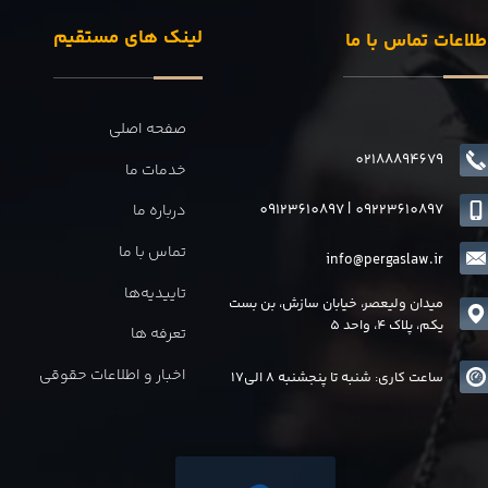
لینک های مستقیم
طلاعات تماس با ما
صفحه اصلی
02188894679
خدمات ما
09123610897
|
0
9223610897
درباره ما
تماس با ما
info@pergaslaw.ir
تاییدیه‌ها
میدان ولیعصر، خیابان سازش، بن بست
یکم، پلاک 4، واحد 5
تعرفه ها
اخبار و اطلاعات حقوقی
ساعت کاری: شنبه تا پنجشنبه 8 الی17