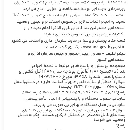
۱۹‏/۳‏/۱۴۰۰، به پیوست «مجموعه پرسش و پاسخ» تدوین شده برای
بهره‌برداری جهت اجرا توسط دستگاه‌های اجرایی، ابلاغ می‌گردد.
مقتضی است دستگاه‌های اجرایی با توجه به پاسخ تدوین شده رأساً
نسبت به انجام اقدامات لازم درخصوص استخدام و تبدیل وضعیت
استخدامی مشمولین بند قانونی فوق الذکر اقدام نموده و از
مکاتبات غیرضرور در این خصوص خودداری نمایند.
ضمناً مفاد پرسش و پاسخ در سایت سازمان اداری و استخدامی کشور
به آدرس www.aro.gov.ir بارگذاری گردیده است.
میثم لطیفی- معاون رییس‌جمهور و رییس سازمان اداری و
استخدامی کشور
مجموعه پرسش و پاسخ‌های مرتبط با نحوه اجرای
بند (د) تبصره (۲۰) قانون بودجه سال ۱۴۰۰ کل کشور و
دستورالعمل شماره ۱۳۷۵۸ مورخ ۱۹/۳/۱۴۰۰
سوال ۱: منظور از عبارت «امور جاری یا فعالیت جاری» در دستورالعمل
شماره ۱۳۷۵۸ مورخ ۱۹/۳/۱۴۰۰، چیست؟
پاسخ: اموری هستند که در جهت انجام مأموریت‌های پست‌های
سازمانی مصوب دستگاه و یا پشتیبانی از انجام مأموریت‌های
سازمانی در محل دستگاه‌های اجرایی صورت می پذیرند.
سوال ۲: مشمولین این قانون در دستگاه‌های اجرایی که دارای
پست‌های قابل تخصیص در مشاغل کارگری هستند، چگونه تبدیل
وضعیت می شوند؟
پاسخ: