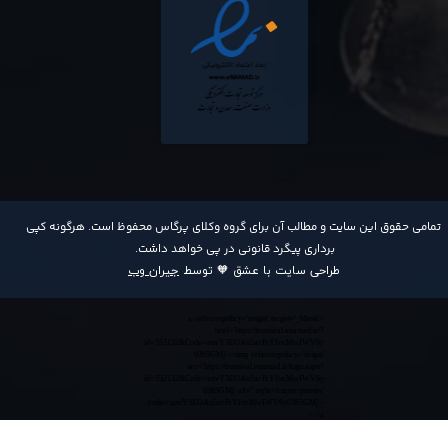
​تمامی حقوق این سایت و مطالب آن برای گروه وکلای پرگاس محفوظ است. هرگونه کپی
برداری پیگرد قانونی در پی خواهد داشت​​​​​​​.
طراحی سایت با عشق 🧡 توسط
جیران وب
<a referrerpolicy='origin' target='_blank'
href='https://trustseal.enamad.ir/?
id=552132&Code=anvY3EOAu5acPrYIvcMwIWV6y
0365GMj'><img referrerpolicy='origin'
src='https://trustseal.enamad.ir/logo.aspx?
id=552132&Code=anvY3EOAu5acPrYIvcMwIWV6y
0365GMj' alt='' style='cursor:pointer'
code='anvY3EOAu5acPrYIvcMwIWV6y0365GMj'>
</a>