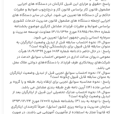
پاسخ: حقوق و مزایای این قبیل کارکنان در دستگاه های اجرایی
مشمول قانون کار براساس قانون کار و درچارچوب ضوابط و مقررات
حاکم بر آن دستگاه ها تعیین می شود. لیکن در سایر دستگاه های
اجرایی ازجمله دستگاه های مشمول قانون مدیریت خدمات کشوری
براساس ضوابط و مقررات قرارداد مشاغل کارگری موضوع بخشنامه
شماره ۲۸۹۶۵/۹۰/۲۰۰ مورخ ۱۳/۱۱/۱۳۹۰ معاونت توسعه مدیریت و
سرمایه انسانی رئیس جمهور (سابق) تعیین می شود.
سوال ۱۶: نحوه احتساب سابقه قبل از تبدیل وضعیت ایثارگران به
عنوان سابقه قابل قبول برای بازنشستگی چگونه است؟
پاسخ : در حال حاضر دادنامه شماره ۱۰۸۴ مورخ ۱۸/۹/۱۳۹۹ هیأت
عمومی دیوان عدالت اداری در خصوص احتساب سوابق خدمت در
شرکت‌های پیمانکاری طرف قرارداد با دستگاه‌های دولتی ملاک عمل
می باشد.
سوال ۱۷: نحوه احتساب سوابق تجربی قبل از تبدیل وضعیت ایثارگران
به عنوان سابقه قابل قبول چگونه است؟
پاسخ : نحوه محاسبه سوابق تجربی برای ارتقاء رتبه، طبقه و یا گروه بر
اساس ماده (۱۴) آیین نامه طرح طبقه بندی مشاغل می باشد.
سوال ۱۸: نحوه احتساب مدارک تحصیلی این قبیل از ایثارگران بعد از
تبدیل وضعیت چگونه است؟
پاسخ: با توجه به بند (۳) بخشنامه شماره ۱۷۰۰۶۱ مورخ ۲۴‏‏‏‏‏‏‏‏/۱۲‏‏‏‏‏‏‏‏/۱۳۹۳
سازمان مدیریت و برنامه ریزی کشور (سابق)، صرفاً کارمندان ایثارگری
که قانوناً مجاز به استفاده از مأموریت آموزشی می باشند، در صورت