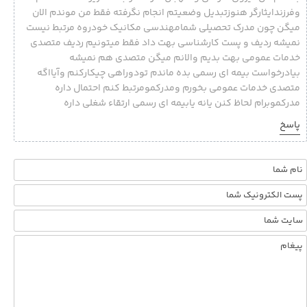
وفرزندایثارگر هنوزتبدیل وضعیتم انجام نگرفته فقط من موندم الان
میگن چون مدرک تحصیلی شمامهندسی مکانیک خودروه مرتبط نیست
نمیشه ردیف و پست کارشناسی بهت داد فقط میتونیم ردیف متصدی
خدمات عمومی بهت بدیم والانم میگن متصدی هم نمیشه
بیادرخواست بیمه ای رسمی بده ماندم تودوراهی چیکارکنم وآیااگه
متصدی خدمات عمومی بخورم ومدرکمومرتبط کنم احتمال داره
مدرکموبرام لحاظ کنن یانه یابیمه ای رسمی ارتقاء شغلی داره
پاسخ