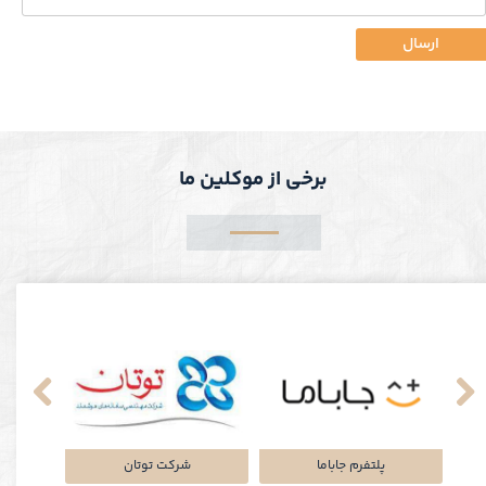
ارسال
برخی از موکلین ما
نکی
پلتفرم جاباما
شرکت توتان