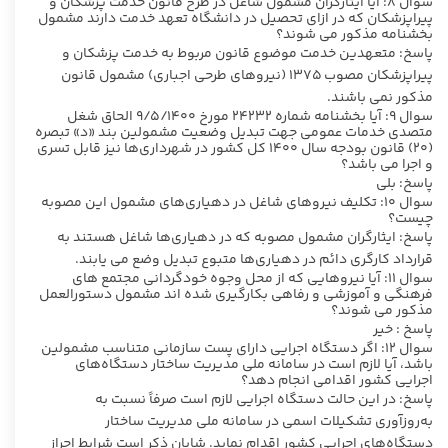
سوال ۸: آیا ایثارگران مشمول شاغل در طرح قانون خدمت پزشکان و
پیراپزشکان که در ازای تحصیل در دانشگاه تعهد خدمت دارند مشمول
بخشنامه مذکور می شوند؟
پاسخ: متعهدین خدمت موضوع قانون مربوط به خدمت پزشکان و
پیراپزشکان مصوب ۱۳۷۵ (نیروهای طرحی اجباری) مشمول قانون
مذکور نمی باشند.
سوال ۹: آیا بخشنامه شماره ۲۴۲۳۲ مورخ ۹/۵/۱۴۰۰ الحاق شغل
متصدی خدمات عمومی جهت تبدیل وضعیت مشمولین بند «د» تبصره
(۲۰) قانون بودجه سال ۱۴۰۰ کل کشور در شهرداری‌ها نیز قابل تسری
و اجرا می باشد؟
پاسخ: بلی
سوال ۱۰: تکلیف نیروهای شاغل در دهیاری‌های مشمول این مصوبه
چیست؟
پاسخ: ایثارگران مشمول مصوبه که در دهیاری‌ها شاغل هستند به
قرارداد کارگری دائم در دهیاری‌ها متبوع تبدیل وضع می یابند.
سوال ۱۱: آیا نیروهایی که از محل وجوه خودگردانی مجتمع های
فرهنگی و آموزشی و رفاهی بکارگیری شده اند مشمول دستورالعمل
مذکور می شوند؟
پاسخ : خیر
سوال ۱۲: اگر دستگاه اجرایی دارای پست سازمانی متناسب مشمولین
باشد، آیا لازم است در سامانه ملی مدیریت ساختار دستگاه‌های
اجرایی کشور اقدامی انجام دهد؟
پاسخ: در این حالت دستگاه اجرایی لازم است صرفاً نسبت به
به‌روزآوری تشکیلات اسمی در سامانه ملی مدیریت ساختار
دستگاه‌های اجرایی کشور اقدام نماید. شایان ذکر است شرایط احراز