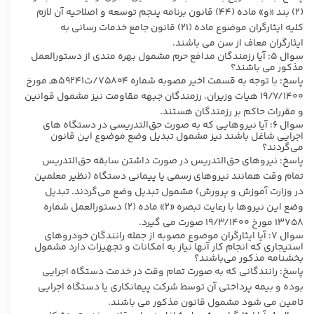
(۲) بند «و» ماده (۴۴) قانون برنامه پنجم توسعه و اصلاحیه آن لازم
کلیه ایثارگران موضوع ماده (۲۱) قانون جامع خدمات رسانی به
ایثارگران معاف از سن می باشند.
سوال ۵: آیا رزمندگان مدافع حرم مشمول بهره مندی از دستورالعمل
مذکور می باشند؟
پاسخ: با توجه به قسمت اخیر مصوبه شماره ۷۵۸۰۴/ت۵۹۲۴۱هـ مورخ
۱۹/۷/۱۴۰۰ هیات وزیران، رزمندگان جبهه مقاومت نیز مشمول قوانین
و مقررات حاکم بر رزمندگان هستند.
سوال ۶: آیا نیروهایی که به صورت حق‌التدریسی در دستگاه های
اجرایی شاغل باشند نیز مشمول تبدیل وضع موضوع این قانون
می‌گردند؟
پاسخ: نیروهای حق‌التدریس در صورت داشتن سابقه حق‌التدریس
تمام وقت همانند نیروهای رسمی یا پیمانی دستگاه (نظیر معلمین
در وزارت آموزش و پرورش) مشمول تبدیل وضع می‌گردند. تبدیل
وضع این نیروها با رعایت تبصره «۲» ماده (۲) دستورالعمل شماره
۱۳۷۵۸ مورخ ۱۹/۳/۱۴۰۰ صورت می گیرد.
سوال ۷: آیا ایثارگران موضوع مصوبه از جمله رانندگان خودروهای
استیجاری که انجام کار آنها نیاز به امکانات و تجهیزات دارد مشمول
بخشنامه مذکور می‌باشند؟
پاسخ: رانندگانی که به صورت تمام وقت در خدمت دستگاه اجرایی
بوده و بیمه پرداختی آن توسط شرکت پیمانکاری یا دستگاه اجرایی
تامین می شود مشمول قانون مذکور می باشند.