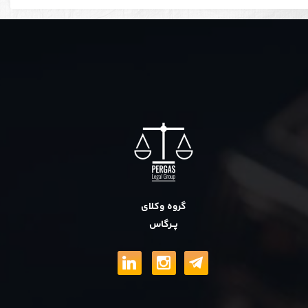
گروه وکلای
پــرگاس