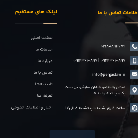
لینک های مستقیم
طلاعات تماس با ما
صفحه اصلی
02188894679
خدمات ما
09123610897
|
0
9223610897
درباره ما
تماس با ما
info@pergaslaw.ir
تاییدیه‌ها
میدان ولیعصر، خیابان سازش، بن بست
یکم، پلاک 4، واحد 5
تعرفه ها
اخبار و اطلاعات حقوقی
ساعت کاری: شنبه تا پنجشنبه 8 الی17