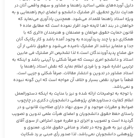
دلیل آورده‌های علمی اساتید راهنما و مشاور و سهم واقعی آنان در
هدایت نتایج تحقیق، اثر مشترک دانشجو و اعضای تیم راهنمایی و به
ویژه استاد راهنما قلمداد می‌شود. همچنین یادآوری می‌نماید که
خواهان در بند (هـ) لایحه خود اقرار نموده است که مطابق ماده ۶
قانون حمایت حقوق مولفان و مصنفان و هنرمندان «اثری که با
همکاری دو یا چند پدیدآورنده به وجود آمده باشد و کار یکایک آنان
جدا و متمایز نباشد اثر مشترک نامیده می‌شود و حقوق ناشی از آن
حق مشاع پدیدآوردندگان است.» لذا تشخیص اثر مشترک فی مابین
استاد و دانشجو امری نیست که صرفاً شکلی یا آیینی باشد و اینکه به
ترتیبی اشاره شود و یا فردی اعلام نماید که نقش استاد راهنما یا
استاد مشاور در تدوین و انتشار مقالات، صرفاً شکلی و جزیی است،
قطعاً با موارد نقض بسیار و خلاف آن مواجه است که این گونه نبوده
و نمی‌‌باشد.
با توجه به توضیحات ارائه شده و نیز با عنایت به اینکه دستورالعمل
اعلام کفایت دستاوردهای پژوهشی دانشجویان دکتری در چارچوب
ضوابط و مقررات موجود و از سوی نهاد دارای صلاحیت قانونی و در
راستای حفظ حقوق دانشجویان و اعضای هیأت علمی تدوین و تصویب
گردیده است و تصویب و اجرای دو مقرره مورد اعتراض از سوی آقای
باقری نیز به هیچ وجه در تضاد و منافی حقوق مادی، معنوی و
پژوهشی دانشجویان نمی‌باشد، لذا صدور رأی مبنی بر رد شکایت