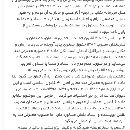
مقابله با تقلب در تهیه آثار علمی مصوب ۳۱/۵/۱۳۹۶ در مقام بیان
عمل مجرمانه تقلب در تهیه آثار علمی و مجازات آن بوده و به هیچ
عنوان متضمن الزام و اجبار دانشجویان به ذکر نام استاد راهنما به
عنوان نویسنده مسئول در مقالات علمی ـ پژوهشی مستخرج از
پایان‌نامه نبوده است.
۳ـ براساس ماده ۴ قانون حمایت از حقوق مولفان، مصنفان و
هنرمندان مصوب ۱۳۸۴ حقوق معنوی پدیدآورنده محدود به زمان و
مکان نیست و غیرقابل انتقال است لکن ماده ۳ مصوبه معترض‌عنه
دانشجو را ملزم به انتقال حقوق معنوی مقاله به استاد و دانشگاه
می‌نماید و در صورت عدم درج نام استاد راهنما یا مشاور، ضرایب
ارزشیابی مقاله پذیرش شده برای بررسی کفایت علمی رساله
دانشجویان منظور نخواهد شد و نمره کمتری به آن تعلق می‌گیرد، لذا
ماده ۳ مصوبه معترض‌عنه مغایر اصل ۴۰ قانون اساسی است و این
امر از آرای شماره ۱۲۸۶ ـ ۹/۱۰/۱۳۹۹ و ۸۳۹ ـ ۱/۵/۱۳۹۸ هیات عمومی
دیوان عدالت اداری نیز استنباط می‌گردد. از طرفی این موضوع مغایر
ماده ۶ قانون حمایت از حقوق مولفان، مصنفان و هنرمندان مصوب
۱۳۸۴ می‌باشد چراکه برخلاف مفاد این ماده در تقریر مقاله دانشجو
نقش نویسنده و استاد نقش مشاوره دارد اما مصوبه معترض‌عنه به
این مقاله به عنوان اثر مشاع می‌نگرد.
۴ـ مصوبه معترض‌عنه هیچ‌گونه وظیفه پژوهشی و مالی بر عهده