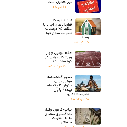
تیر تعطیل است
۱۰ تیر ۰۵
تمدید خودکار
قراردادهای اجاره با
سقف ۲۵ درصد به
تصویب سران قوا
رسید
۰۵ تیر ۰۵
حکم نهایی چهار
ورزشکار ایرانی در
کره صادر شد
۲۲ خرداد ۰۵
صدور گواهینامه
موتورسواری
بانوان تا یک ماه
آینده/ پایان
تشریفات اداری
۲۰ خرداد ۰۵
بیانیه کانون وکلای
دادگستری سمنان؛
نه به اینترنت
طبقاتی