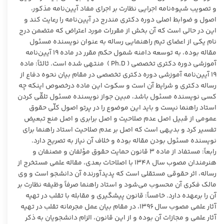
و تصویب شیوه‌نامه اجرایی نظارت بر اجرای مفاد آیین‌نامه مذکور،
اصول و ضوابط اصلی دوره دکتری مندرج در آیین‌نامه را رعایت کند و
این در حالی است که آن بخش از مقررات مورد اعتراض که متضمن درج
نام یکی از اعضای تیم راهنمایی رساله به عنوان نویسنده مسئول
مقاله بوده، به توسعه دامنه شمول حکم مقرر در ماده ۱۹ آیین‌نامه
آموزشی دوره دکتری تخصصی ( Ph.D ) منتهی شده است. ثالثاً: ماده
۱۹ آیین‌نامه آموزشی دوره دکتری تخصصی در مقام بیان نحوه دفاع از
رساله دکتری و شرایط آن است و سکوت این ماده درخصوص اینکه چه
کسی نویسنده مسئول باشد، مبین جواز نویسنده مسئول تلقّی کردن
استاد راهنما نیست و باید این موضوع را در پرتو اصول کلّی حقوق
عمومی از قبیل اصل عدم صلاحیت و اصل برابری و اصل منع تبعیض
تفسیر کرد و بدیهی است که اصل بر عدم صلاحیت استاد راهنما برای
نویسنده مسئول بودن مقاله بوده و خلاف آن نیاز به تصریح دارد.
رابعاً: مستفاد از ماده ۳ قانون حمایت حقوق مؤلفان و مصنفان و
هنرمندان مصوب سال ۱۳۴۸ با اصلاحات بعدی، مقاله علمی مستخرج از
رساله، اثر حقوقی مستقلی است که پدیدآورنده آن دانشجو است و وی
مالک فکری آن محسوب می‌شود و استاد راهنما صرفاً وظیفه نظارت بر
آن را برعهده دارد. خامساً: قانون پیشگیری و مقابله با تقلب در تهیه
آثار علمی مصوب سال ۱۳۹۶، در مقام بیان عمل مجرمانه‌ تقلب در تهیه
آثار علمی و مجازات آن بوده و از این قانون، الزام دانشجویان به ذکر