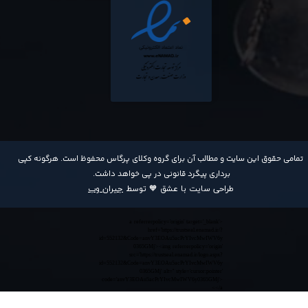
​تمامی حقوق این سایت و مطالب آن برای گروه وکلای پرگاس محفوظ است. هرگونه کپی
برداری پیگرد قانونی در پی خواهد داشت​​​​​​​.
طراحی سایت با عشق 🧡 توسط
جیران وب
<a referrerpolicy='origin' target='_blank'
href='https://trustseal.enamad.ir/?
id=552132&Code=anvY3EOAu5acPrYIvcMwIWV6y
0365GMj'><img referrerpolicy='origin'
src='https://trustseal.enamad.ir/logo.aspx?
id=552132&Code=anvY3EOAu5acPrYIvcMwIWV6y
0365GMj' alt='' style='cursor:pointer'
code='anvY3EOAu5acPrYIvcMwIWV6y0365GMj'>
</a>