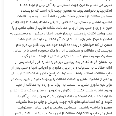
تغییر می‌کند و به این جهت دسترسی به آنان پس از ارائه مقاله
امکان‌پذیر نخواهد بود. به همین جهت لازم است که نویسنده
مسئول مقالات از اعضای هیأت علمی دانشگاه‌ها بوده و اطلاعات
تماس، نشانی و دسترسی مشخص و ثابتی داشته باشند تا چنانچه در
حین داوری و حتی پس از چاپ مقالات، نشانه‌هایی از تقلب علمی و یا
عدم رعایت اخلاف پژوهشی پدیدار شود، امکان پیگیری و دسترسی به
ایشان با مرکز علمی‌ای که ایشان در آن اشتغال دارند فراهم باشد.
ضمن آن که خواهان در بند (د) لایحه خود مغایرت قانونی درج نام
نویسندگان مقالات و مشخصات آنان را ذکر ننموده است تا بر اساس
مغایرت موجود، مقرره مورد اعتراض ایشان نیازمند ابطال گردد.
ب ـ همان گونه که در بند پیشین نیز مورد اشاره قرار گرفت. پس از
ارائه مقالات به نشریات و در جریان داوری و ارزیابی آنها و حتی پس از
چاپ مقالات، اساتید راهنما مسئولیت پاسخ دادن به اشکالات ارزیابان
و دفع از ماهیت علمی و اصالت مقالات را برعهده دارند و می‌بایست در
برابر تیم داوری نشریات، نسبت به ایرادات وارده به مقالات از حیث
وجود تشابه علمی، تقلب در نگارش و تدوین و سایر موضوعات، اقدام
به ارائه دفاعیات نموده و دانشجویان را در تدوین و اصلاح آثار به
گونه‌ای که استانداردهای لازم جهت پذیرش و چاپ توسط نشریات
معتبر را داشته باشند، راهنمایی نمایند. بر این اساس مسئولیت
اصلی در چاپ و انتشارات مقالات از این حیث بر عهده اساتید و تیم