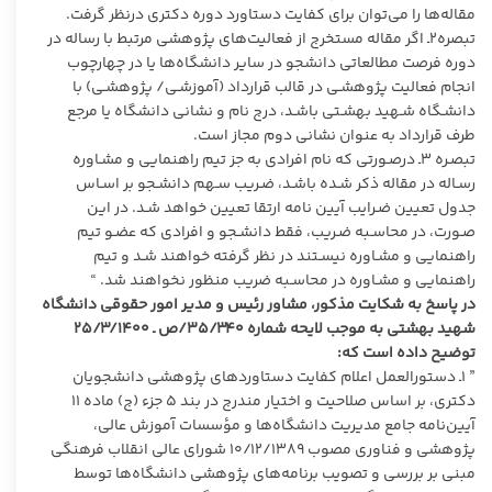
مقاله‌ها را می‌توان برای کفایت دستاورد دوره دکتری درنظر گرفت.
تبصره۲ـ اگر مقاله مستخرج از فعالیت‌های پژوهشی مرتبط با رساله در
دوره فرصت مطالعاتی دانشجو در سایر دانشگاه‌ها یا در چهارچوب
انجام فعالیت پژوهشـی در قالب قرارداد (آموزشـی/ پژوهشـی) با
دانشـگاه شـهید بهشـتی باشـد، درج نام و نشانی دانشگاه یا مرجع
طرف قرارداد به عنوان نشانی دوم مجاز است.
تبصـره ۳ـ درصـورتی که نام افرادی به جز تیم راهنمایی و مشـاوره
رسـاله در مقاله ذکر شـده باشـد، ضـریب سـهم دانشـجو بر اسـاس
جدول تعیین ضـرایب آیین نامه ارتقا تعیین خواهد شـد. در این
صـورت، در محاسـبه ضـریب، فقط دانشـجو و افرادی که عضـو تیم
راهنمایی و مشـاوره نیسـتند در نظر گرفته خواهند شـد و تیم
راهنمایی و مشـاوره در محاسـبه ضریب منظور نخواهند شد. “
در پاسخ به شکایت مذکور، مشاور رئیس و مدیر امور حقوقی دانشگاه
شهید بهشتی به موجب لایحه شماره ۳۵/۳۴۰/ص ـ ۲۵/۳/۱۴۰۰
توضیح داده است که:
” ۱ـ دستورالعمل اعلام کفایت دستاوردهای پژوهشی دانشجویان
دکتری، بر اساس صلاحیت و اختیار مندرج در بند ۵ جزء (ج) ماده ۱۱
آیین‌نامه جامع مدیریت دانشگاه‌ها و مؤسسات آموزش عالی،
پژوهشی و فناوری مصوب ۱۰/۱۲/۱۳۸۹ شورای عالی انقلاب فرهنگی
مبنی بر بررسی و تصویب برنامه‌های پژوهشی دانشگاه‌ها توسط