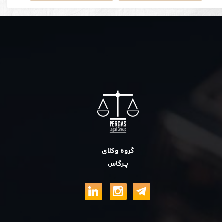
گروه وکلای
پــرگاس