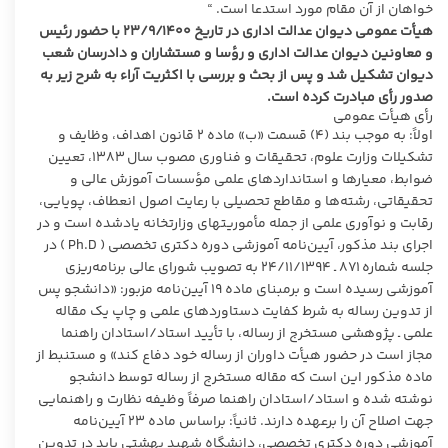
خواهان از آن مقام مورد استدعا است. “
هیأت عمومی دیوان عدالت اداری در تاریخ ۲۳/۹/۱۴۰۰ با حضور رئیس
و معاونین دیوان عدالت اداری و رؤسا و مستشاران و دادرسان شعب
دیوان تشکیل شد و پس از بحث و بررسی با اکثریت آراء به شرح زیر به
صدور رأی مبادرت کرده است.
رأی هیأت عمومی
اولاً: به موجب بند (۴) قسمت «ب» ماده ۲ قانون اهداف، وظایف و
تشکیلات وزارت علوم، تحقیقات و فناوری مصوب سال ۱۳۸۳، تعیین
ضوابط، معیارها و استانداردهای علمی مؤسسات آموزش عالی و
تحقیقاتی، رشته‌ها و مقاطع تحصیلی با رعایت اصول انعطاف، پویایی،
رقابت و نوآوری علمی از جمله مأموریتهای وزارتخانه یادشده است و در
اجرای بند مذکور، آیین‌نامه آموزشی دوره دکتری تخصصی ( Ph.D ) در
جلسه شماره ۸۷۱ ـ ۲۴/۱۱/۱۳۹۴ به تصویب شورای عالی برنامه‌ریزی
آموزشی رسیده است و برمبنای ماده ۱۹ آیین‌نامه مزبور: «دانشجو پس
از تدوین رساله به شرط کفایت دستاوردهای علمی و چاپ یک مقاله
علمی ـ پژوهشی مستخرج از رساله، با تأیید استاد/استادان راهنما
مجاز است در حضور هیأت داوران از رساله خود دفاع کند» و مستنبط از
ماده مذکور این است که مقاله مستخرج از رساله توسط دانشجو
نوشته شده و استاد/استادان راهنما صرفاً وظیفه نظارت و راهنمایی
جهت اصلاح آن را برعهده دارند. ثانیاً: براساس ماده ۲۳ آیین‌نامه
آموزشی دوره دکتری تخصصی، دانشگاه شهید بهشتی باید در تدوین