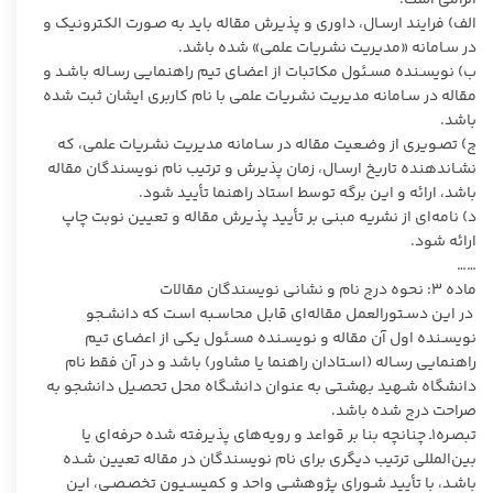
الف) فرایند ارسـال، داوری و پذیرش مقاله باید به صـورت الکترونیک و
در سـامانه «مدیریت نشـریات علمی» شده باشد.
ب) نویسـنده مسـئول مکاتبات از اعضـای تیم راهنمایی رسـاله باشـد و
مقاله در سـامانه مدیریت نشـریات علمی با نام کاربری ایشان ثبت شده
باشد.
ج) تصـویری از وضـعیت مقاله در سـامانه مدیریت نشـریات علمی، که
نشـاندهنده تاریخ ارسـال، زمان پذیرش و ترتیب نام نویسندگان مقاله
باشد، ارائه و این برگه توسط استاد راهنما تأیید شود.
د) نامه‌ای از نشریه مبنی بر تأیید پذیرش مقاله و تعیین نوبت چاپ
ارائه شود.
……
ماده ۳: نحوه درج نام و نشانی نویسندگان مقالات
در این دسـتورالعمل مقاله‌ای قابل محاسـبه اسـت که دانشـجو
نویسـنده اول آن مقاله و نویسـنده مسـئول یکی از اعضـای تیم
راهنمایی رسـاله (اسـتادان راهنما یا مشاور) باشد و در آن فقط نام
دانشگاه شـهید بهشـتی به عنوان دانشـگاه محل تحصـیل دانشجو به
صراحت درج شده باشد.
تبصـره۱ـ چنانچه بنا بر قواعد و رویه‌های پذیرفته شده حرفه‌ای یا
بین‌المللی ترتیب دیگری برای نام نویسندگان در مقاله تعیین شـده
باشـد، با تأیید شـورای پژوهشـی واحد و کمیسـیون تخصـصـی، این