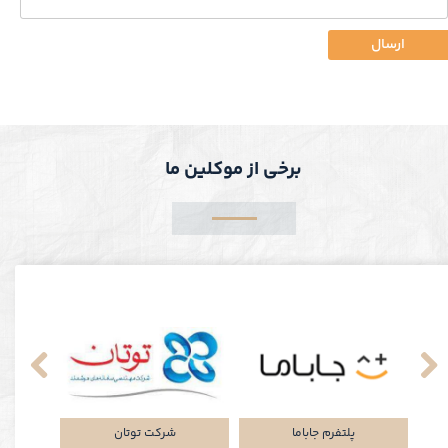
ارسال
برخی از موکلین ما
نکی
پلتفرم جاباما
شرکت توتان