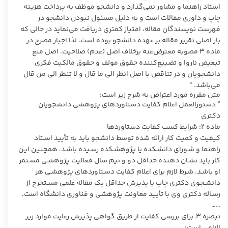
استاد راهنما و مشاور نمی‌گذارد و دانشجو موظف به پرداخت هزینه
چاپ و داوری مقالات است و به دلیل مسئول نبودن دانشجو در
فهرست نویسندگان مقاله، امتیاز کمتری دریافت می‌نماید در حالی که
بار اصلی تقریر مقاله بر عهده دانشجو بوده است. لذا اجبار مصرح در
ماده ۳ مصوبه معترض‌عنه برخلاف اصل (عدم) صلاحیت، اصل منع
تبعیض ناروا و تضییع‌کننده حقوق مولف و حقوق مالکیت فکری
دانشجویان و در تناقض با اصل انظر الی ما قال و لا تنظر الی من قال
می‌باشد. “
متن مقرره مورد اعتراض به شرح زیر است:
” دستورالعمل اعلام کفایت دستاوردهای پژوهشی دانشجویان
دکتری
ماده ۲: شرایط کسب کفایت دستاوردها
کیفیت و کمیت کار ارائه شده توسط دانشجو باید به تأیید اسـتاد
راهنما و شـورای دانشـکده یا پژوهشـکده رسـیده باشـد، همچنین این
کار باید نشـان دهنده حداقل دو و نیم سال فعالیت پژوهشـی مسـتمر
او باشـد. شـرط لازم برای اعلام کفایت دسـتاوردهای پژوهشـی هر
دانشـجوی دکتری چاپ یا پذیرش حداقل یک مقاله علمی مسـتخرج از
رسـاله دکتری وی با تأیید معاونت پژوهشی و فناوری دانشگاه است.
……
تبصره ۳ـ برای بررسی کفایت از طریق گواهی پذیرش رعایت موارد زیر
الزامی است: