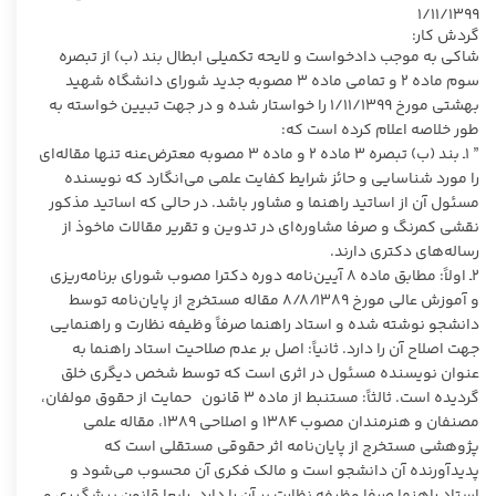
۱/۱۱/۱۳۹۹
گردش کار:
شاکی به موجب دادخواست و لایحه تکمیلی ابطال بند (ب) از تبصره
سوم ماده ۲ و تمامی ماده ۳ مصوبه جدید شورای دانشگاه شهید
بهشتی مورخ ۱/۱۱/۱۳۹۹ را خواستار شده و در جهت تبیین خواسته به
طور خلاصه اعلام کرده است که:
” ۱ـ بند (ب) تبصره ۳ ماده ۲ و ماده ۳ مصوبه معترض‌عنه تنها مقاله‌ای
را مورد شناسایی و حائز شرایط کفایت علمی می‌انگارد که نویسنده
مسئول آن از اساتید راهنما و مشاور باشد. در حالی که اساتید مذکور
نقشی کمرنگ و صرفا مشاوره‌ای در تدوین و تقریر مقالات ماخوذ از
رساله‌های دکتری دارند.
۲ـ اولاً: مطابق ماده ۸ آیین‌نامه دوره دکترا مصوب شورای برنامه‌ریزی
و آموزش عالی مورخ ۸/۸/۱۳۸۹ مقاله مستخرج از پایان‌نامه توسط
دانشجو نوشته شده و استاد راهنما صرفاً وظیفه نظارت و راهنمایی
جهت اصلاح آن را دارد. ثانیاً: اصل بر عدم صلاحیت استاد راهنما به
عنوان نویسنده مسئول در اثری است که توسط شخص دیگری خلق
گردیده است. ثالثاً: مستنبط از ماده ۳ قانون حمایت از حقوق مولفان،
مصنفان و هنرمندان مصوب ۱۳۸۴ و اصلاحی ۱۳۸۹، مقاله علمی
پژوهشی مستخرج از پایان‌نامه اثر حقوقی مستقلی است که
پدیدآورنده آن دانشجو است و مالک فکری آن محسوب می‌شود و
استاد راهنما صرفا وظیفه نظارت بر آن را دارد. رابعا قانون پیشگیری و