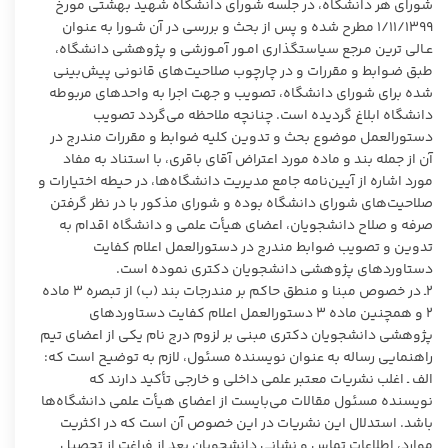
شورای هر دانشگاه، در جلسه شورای دانشگاه شهید بهشتی مورخ
۱/۱۱/۱۳۹۹ مطرح شده و پس از بحث و بررسی در آن شـورا به عنوان
عـالی ترین مـرجع سیاستگذاری امـور آمـوزشی و پژوهشی دانشگاه،
طبق ضـوابط و مقررات و در چارچوب صلاحیت‌های قانونی پیش‌بینی
شده برای شورای دانشگاه، تصویب و جهت اجرا به واحدهای مربوطه
دانشگاه ابلاغ گردیده است. چنانچه ملاحظه می‌گردد تصویب
دستورالعمل موضوع بحث و تدوین کلیه ضوابط و مقررات مندرج در
آن از جمله بند و ماده مورد اعتراض آقای باقری، با استناد به مفاد
مورد اشاره از آیین‌نامه جامع مدیریت دانشگاه‌ها، در حیطه اختیارات و
صلاحیت‌های شورای دانشگاه بوده و شورای مذکور با در نظر گرفتن
صرفه و صلاح دانشجویان، اعضای هیأت علمی و دانشگاه اقدام به
تدوین و تصویب ضوابط مندرج در دستورالعمل اعلام کفایت
دستاوردهای پژوهشی دانشجویان دکتری نموده است.
۲ـ در خصوص مبنا و منطق حاکم بر مندرجات بند (ب) از تبصره ۳ ماده
۲ و همچنین ماده ۳ دستورالعمل اعلام کفایت دستاوردهای
پژوهشی دانشجویان دکتری مبنی بر لزوم درج نام یکی از اعضای تیم
راهنمایی رساله به عنوان نویسنده مسئول، لازم به توضیح است که:
الف ـ اغلب نشریات معتبر علمی داخلی و خارجی تأکید دارند که
نویسنده مسئول مقالات می‌بایست از اعضای هیأت علمی دانشگاه‌ها
باشد. استدلال این نشریات در این خصوص آن است که در اکثریت
موارد، اطلاعات تماس و نشانی دانشجویان بعد از فراغت از تحصیل