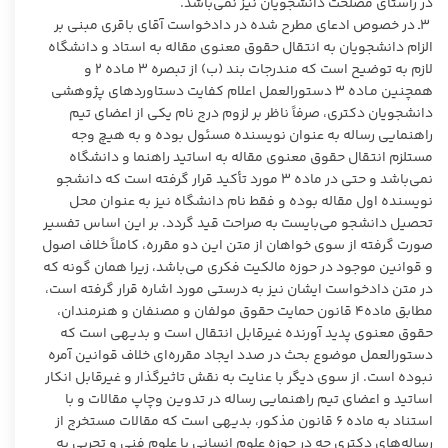
در راستای مصلحت دانشجویان نیز نمی‌‌باشد.
۳ـ در خصوص ادعای مطرح شده در دادخواست آقای باقری مبنی بر
الزام دانشجویان به انتقال حقوق معنوی مقاله به استاد و دانشگاه
لازم به توضیح است که مندرجات بند (ب) از تبصره ۳ مـاده ۲ و
همچنین مـاده ۳ دستورالعمل اعلام کفایت دستاوردهای پژوهشی
دانشجویان دکتری، صرفاً ناظر بر لزوم درج نام یکی از اعضای تیم
راهنمایی رساله به عنوان نویسنده مسئول بوده و به هیچ وجه
مستلزم انتقال حقوق معنوی مقاله به اساتید راهنما و دانشگاه
نمی‌باشد و حتی در ماده ۳ مورد تأکید قرار گرفته است که دانشجو
نویسنده اول مقاله بوده و فقط نام دانشگاه نیز به عنوان محل
تحصیل دانشجو می‌بایست به صراحت قید گردد. بر این اساس تفسیر
صورت گرفته از سوی خواهان از متن این دو مقرره، کاملاً خلاف اصول
و قوانین موجود در حوزه مالکیت فکری می‌باشد، زیرا همان گونه که
در متن دادخواست ایشان نیز به درستی مورد اشاره قرار گرفته است،
مطابق ماده۴ قانون حمایت حقوق مولفان و مصنفان و هنرمندان،
حقوق معنوی پدید آورنده غیرقابل انتقال است و بدیهی است که
دستورالعمل موضوع بحث در صدد ایجاد مقرره‌ای خلاف قوانین آمره
نبوده است. از سوی دیگر با عنایت به نقش تاثیرگذار و غیرقابل انکار
اساتید و اعضای تیم راهنمایی رساله در تدوین وچاپ مقالات و با
استناد به ماده ۶ قانون مذکور، بدیهی است که مقالات مستخرج از
رساله‌های دکتری چه در حوزه علوم انسانی یا علوم فنی و تجربی به