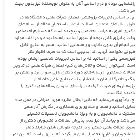
راهنمایی بوده و درج اسامی آنان به عنوان نویسنده نیز بدون جهت
می‌باشد.
ج ـ بر اساس تجربیات پژوهشی اعضای هیأت علمی دانشگاه‌ها در
طول سال‌های متمادی فعالیت ایشان، استخراج مقاله از رساله‌های
دکتری امری به مراتب تخصصی و پیچیده است که مستلزم اختصاص
وقت و انرژی قابل توجه از سوی اساتید راهنما بوده و در اغلب موارد
نیز انجام آن بدون نظارت و راهنمایی اساتید، منجر به نتایج قابل
قبولی نخواهد گردید. لذا بدیهی است که به صرف اظهار نظر
غیررسمی یکی از اساتید که بر اساس تجریبات شخصی ایشان بوده
است، نمی‌توان زحمات و تلاش‌های کلیه اعضای هیأت علمی در تدوین
مقالات مستخرج از رساله‌های دوره دکتری را زیر سوال برد و نقش پر
رنگ و تاثیرگذار آنان در انتشار و ثبت نتایج علمی حاصله از
پژوهش‌های صورت گرفته در راستای تدوین رساله‌های دکتری را
نادیده انگاشت.
ح ـ یادآوری می‌نماید که تاثیر ابطال مقرره مورد اعتراض در عمل عدم
تمایل اساتید راهنما و مشاور برای همکاری در نگارش آثار علمی
مشترک با دانشجویان و به ویژه دانشجویان تحصیلات تکمیلی
می‌باشد و پیامد آن نیز عدم پذیرش مقالات دانشجویان دکتری از
سوی مجلات علمی معتبر و در نتیجه طولانی شدن فرایند دفاع
دانشجویان و فارغ‌التحصیلی آنان می‌گردد که بدیهی است که این امر