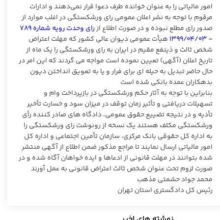
امور مالیاتی را به عنوان خوانده طرف دعوا قرار نمی‌دهند و ادارات
مرقوم با توجه به نشر اعلان عمومی رای ورشکستگی در اغلب موارد از
صدور رای مطلع نبوده و در صورت اطلاع از
رای وحدت رویه شماره ۷۸۹
– ۱۳۹۹/۰۴/۰۳
هیأت عمومی دیوان عالی کشور که مهلت اعتراض
شخص ثالث و ذینفع مقیم در ایران به رای ورشکستگی را یک ماه از
تاریخ اعلان (آگهی) تعیین نموده است مواجه می گردند که این امر در
حال حاضر تبدیل به حیله ای برای فرار و یا به تعویق انداختن دیون
بدهکاران عمده بانکی شده است
بنابراین با توجه به آثار حکم ورشکستگی در بازپرداخت وام و
تسهیلات دریافتی و تأثیر زمان توقف در میزان سود و خسارت تأخیر
تأدیه و در نتیجه تضییع حقوق عمومی، دادگاه های صادر کننده رأی
ورشکستگی مکلف هستند یک نسخه از رونوشت رای ورشکستگی را
به اداره کل حقوقی بانک مرکزی، سازمان تأمین اجتماعی و اداره کل
امور مالیاتی ارسال نمایند تا مراجع مذکور ضمن اطلاع از آگهی منتشر
شده بتوانند در مهلت قانونی از ادعاها و ایده خواهان آگاه شده و در
صورت لزوم تحت عنوان شخص ثالث اعتراض قانونی به عمل آورند
محمد جواد حشمتی مذهب
رئیس کل دادگستری استان تهران
نوشته های اخیر