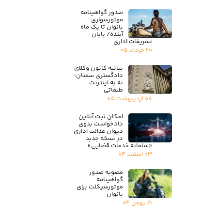
صدور گواهینامه
موتورسواری
بانوان تا یک ماه
آینده/ پایان
تشریفات اداری
۲۰ خرداد ۰۵
بیانیه کانون وکلای
دادگستری سمنان؛
نه به اینترنت
طبقاتی
۰۸ اردیبهشت ۰۵
امکان ثبت آنلاین
دادخواست بدوی
دیوان عدالت اداری
در نسخه جدید
«سامانه خدمات قضایی»
۰۳ اسفند ۰۴
مصوبه صدور
گواهینامه
موتورسیکلت برای
بانوان
۲۱ بهمن ۰۴