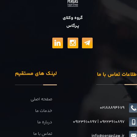
گروه وکلای
پــرگاس
لینک های مستقیم
طلاعات تماس با ما
صفحه اصلی
02188894679
خدمات ما
09123610897
|
0
9223610897
درباره ما
تماس با ما
info@pergaslaw.ir