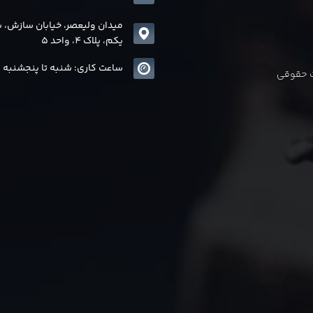
میدان ولیعصر، خیابان سازش، 
یکم، پلاک 4، واحد 5
ساعت کاری: شنبه تا پنجشنبه 8 الی17
ات حقوقی