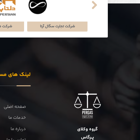
تماشاخانه‌ی ملک
شرکت تجارت سگال آرتا
شرکت دل
لینک های مس
صفحه اصلی
خدمات ما
درباره ما
گروه وکلای
پــرگاس