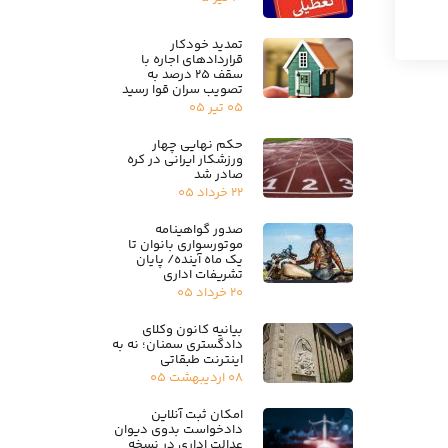
تمدید خودکار
قراردادهای اجاره با
سقف ۲۵ درصد به
تصویب سران قوا رسید
۰۵ تیر ۰۵
حکم نهایی چهار
ورزشکار ایرانی در کره
صادر شد
۲۲ خرداد ۰۵
صدور گواهینامه
موتورسواری بانوان تا
یک ماه آینده/ پایان
تشریفات اداری
۲۰ خرداد ۰۵
بیانیه کانون وکلای
دادگستری سمنان؛ نه به
اینترنت طبقاتی
۰۸ اردیبهشت ۰۵
امکان ثبت آنلاین
دادخواست بدوی دیوان
عدالت اداری در نسخه