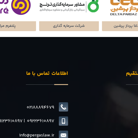
تا پرداز پرشین
شرکت سرمایه گذاری
پلتفرم میا
تقیم
اطلاعات تماس با ما
02188894679
9123610897
|
0
9223610897
info@pergaslaw.ir