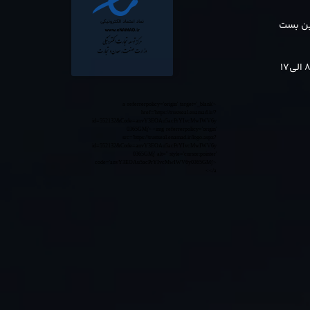
بن بست
<a referrerpolicy='origin' target='_blank'
href='https://trustseal.enamad.ir/?
id=552132&Code=anvY3EOAu5acPrYIvcMwIWV6y
0365GMj'><img referrerpolicy='origin'
src='https://trustseal.enamad.ir/logo.aspx?
id=552132&Code=anvY3EOAu5acPrYIvcMwIWV6y
0365GMj' alt='' style='cursor:pointer'
code='anvY3EOAu5acPrYIvcMwIWV6y0365GMj'>
</a>