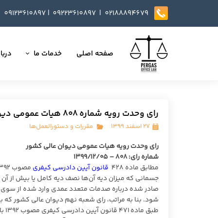
09123610897
|
0
9223610897​​​​​​​ |
02188894679
صفحه اصلی
خدمات ما
دربار
تمامی خدمات
داست
وکالت در دعاوی
تایید
رای وحدت رویه شماره ۸۰۸ هیات عمومی دیوان عالی کشور
مذاکره، تنظیم و بازب
۲۷ اسفند ۱۳۹۹
مقررات و دستورالعمل‌ها
ارائه خدمات مشاوره
رای وحدت رویه هیات عمومی دیوان عالی کشور
شماره رای: ۸۰۸ – ۱۳۹۹/۱۲/۰۵
داوری
مطابق ماده ۴۲۸
قانون آیین دادرسی کیفری
جسمانی که میزان دیه آن‌ها نصف دیه کامل یا بیش از آن
انجام کلیه مسائل ثب
صادر شده درباره صدمات متعدد عمدی وارد شده از سوی 
شود. بنا به مراتب، رای شعبه نهم دیوان عالی کشور که ب
طبق