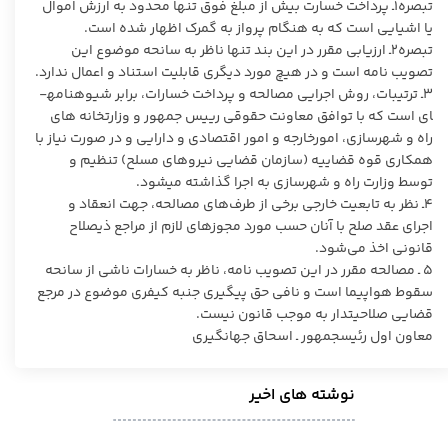
تبصره۱ـ پرداخت خسارت بیش از مبلغ فوق تنها محدود به ارزش اموال
یا اشیایی است که به هنگام پرواز به گمرک اظهار شده است.
تبصره۲ـ ارزیابی مقرر در این بند تنها ناظر به سانحه موضوع این
تصویب ­نامه است و در هیچ مورد دیگری قابلیت استناد و اعمال ندارد.
۳ـ ترتیبات، روش اجرایی مصالحه و پرداخت خسارات، برابر شیوه­نامه­
ای است که با توافق معاونت حقوقی رییس ­جمهور و وزارتخانه ­های
راه و شهرسازی، امورخارجه و امور اقتصادی و دارایی و در صورت نیاز با
همکاری قوه قضاییه (سازمان قضایی نیروهای مسلح) تنظیم و
توسط وزارت راه و شهرسازی به اجرا گذاشته می­شود.
۴ـ نظر به تابعیت خارجی برخی از طرف­‌های مصالحه، جهت انعقاد و
اجرای عقد صلح با آنان حسب مورد مجوزهای لازم از مراجع ذی­صلاح
قانونی اخذ می‌شود.
۵ ـ مصالحه مقرر در این تصویب­ نامه، ناظر به خسارات ناشی از سانحه
سقوط هواپیما است و نافی حق پیگیری جنبه کیفری موضوع در مرجع
قضایی صلاحیت­دار به موجب قانون نیست.
معاون اول رئیس‎جمهور ـ اسحاق جهانگیری
نوشته های اخیر