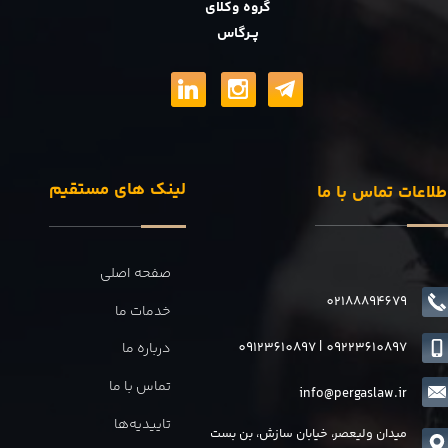
گروه وکلای
پــرگاس
لینک های مستقیم
طلاعات تماس با ما
صفحه اصلی
02188894679
خدمات ما
09123610897
|
0
9223610897
درباره ما
تماس با ما
info@pergaslaw.ir
تاییدیه‌ها
میدان ولیعصر، خیابان سازش، بن بست