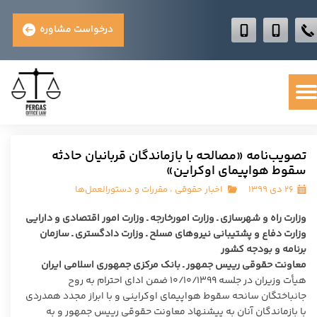
درخواست مشاوره
تصویب‌نامه «مصالحه با بازماندگان قربانیان حادثه
سقوط هواپیمای اوکراین»
۲۶ دی ۱۳۹۹
اخبار حقوقی
،
مقررات و دستورالعمل‌ها
وزارت راه و شهرسازی ـ وزارت امورخارجه ـ وزارت امور اقتصادی و دارایی
وزارت دفاع و پشتیبانی نیروهای مسلح ـ وزارت دادگستری ـ سازمان
برنامه و بودجه کشور
معاونت حقوقی رییس ­جمهور ـ بانک مرکزی جمهوری اسلامی ایران
هیأت وزیران در جلسه ۱۰/۱۰/۱۳۹۹ ضمن ادای احترام به روح
جانباختگان سانحه سقوط هواپیمای اوکراینی و با ابراز مجدد همدردی
با بازماندگان آنان به پیشنهاد معاونت حقوقی رییس ­جمهور و به