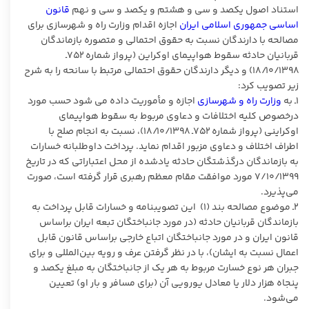
استناد اصول یکصد و سی و هشتم و یکصد و سی و نهم
قانون
اساسی جمهوری اسلامی ایران
اجازه اقدام وزارت راه و شهرسازی برای
مصالحه با دارندگان نسبت به حقوق احتمالی و متصوره بازماندگان
قربانیان حادثه سقوط هواپیمای اوکراین (پرواز شماره ۷۵۲ـ
۱۸/۱۰/۱۳۹۸) و دیگر دارندگان حقوق احتمالی مرتبط با سانحه را به شرح
زیر تصویب کرد:
۱ـ به
وزارت راه و شهرسازی
اجازه و مأموریت داده می ­شود حسب مورد
درخصوص کلیه اختلافات و دعاوی مربوط به سقوط هواپیمای
اوکراینی (پرواز شماره ۷۵۲ـ ۱۸/۱۰/۱۳۹۸)، نسبت به انجام صلح با
اطراف اختلاف و دعاوی مزبور اقدام نماید. پرداخت داوطلبانه خسارات
به بازماندگان درگذشتگان حادثه یادشده از محل اعتباراتی که در تاریخ
۷/۱۰/۱۳۹۹ مورد موافقت مقام معظم رهبری قرار گرفته است، صورت
می‌پذیرد.
۲ـ موضوع مصالحه بند (۱) این تصویب­نامه و خسارات قابل پرداخت به
بازماندگان قربانیان حادثه (در مورد جانباختگان تبعه ایران براساس
قانون ایران و در مورد جانباختگان اتباع خارجی براساس قانون قابل
اعمال نسبت به ایشان)، با در نظر گرفتن عرف و رویه بین‌­المللی و برای
جبران هر نوع خسارت مربوط به هر یک از جانباختگان به مبلغ یکصد و
پنجاه هزار دلار یا معادل یورویی آن (برای مسافر و بار او) تعیین
می‌شود.