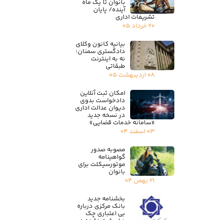
بانوان تا یک ماه
آینده/ پایان
تشریفات اداری
۲۰ خرداد ۰۵
بیانیه کانون وکلای
دادگستری سمنان؛
نه به اینترنت
طبقاتی
۰۸ اردیبهشت ۰۵
امکان ثبت آنلاین
دادخواست بدوی
دیوان عدالت اداری
در نسخه جدید
«سامانه خدمات قضایی»
۰۳ اسفند ۰۴
مصوبه صدور
گواهینامه
موتورسیکلت برای
بانوان
۲۱ بهمن ۰۴
بخشنامه جدید
بانک مرکزی درباره
بی اعتباری چک