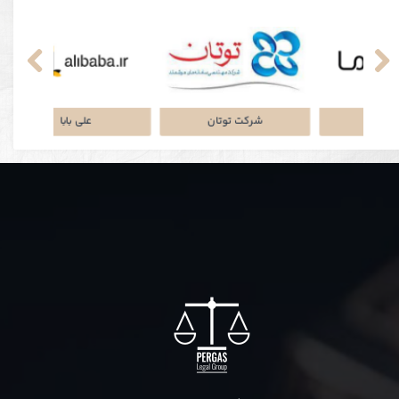
نکی
پلتفرم جاباما
شرکت توتان