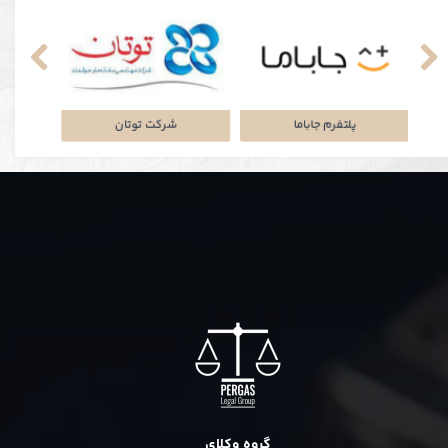
نکی
پلتفرم جاباما
شرکت توتان
گروه وکلای