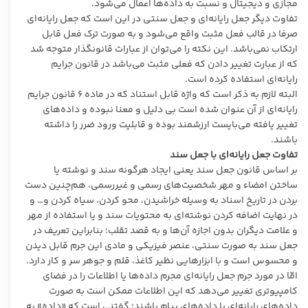
مجازی و دیجیتال و نسبت به داده‌ها اعمال می‌شود.
تفاوت دیگر جعل رایانه‌ای و جعل سنتی در این است که جعل رایانه‌ای
صرفا در قالب فعل مثبت واقع می‌شود و به صورت ترک فعل قابل
ارتکاب نمی‌باشد. این نکته را می‌توان از عبارات قانونگذار متوجه شد
که از عبارت تغییر دادن که فعلی مثبت می‌باشد در قانون جرایم
رایانه‌ای استفاده کرده است.
البته لازم به ذکر است که واژه قابل استناد که در ماده ۶ قانون جرایم
رایانه‌ای از آن عنوان شده است بی دلیل و معنا نبوده و داده‌های
تغییر یافته می‌بایست ارزشمند بوده و قابلیت ورود ضرر را داشته
باشند.
تفاوت جعل رایانه‌ای با جعل سند
بر اساس قانون جعل سند یعنی ایجاد هرگونه سند و نوشته یا
ساختن امضاء و مهر شخصیت‌های رسمی و غیررسمی، هم‌چنین دست
بردن در تاریخ اسناد به وسیله خراشیدن، محو کردن، سیاه کردن و… و
در نهایت اضافه کردن نوشته‌ای به محتویات سند و یا استفاده از مهر
و علامت دیگران بدون اجازه آن‌ها و به قصد تقلب؛ بنابراین تعریف در
جعل سند به صورت سنتی، عنصر فیزیکی و مادی این جرم قابل دیدن
و محسوس است و با ابزار‌هایی نظیر کاغذ، قلم و جوهر سر و کار دارد.
امّا در مورد جرم جعل رایانه‌ای مجرم داده‌ها یا اطلاعات را در فضای
کامپیوتری تغییر می‌دهد که این اطلاعات ممکن است به صورت
داده‌های رایانه‌ای یا داده‌های پیام باشند؛ گفتنی است که «داده» به