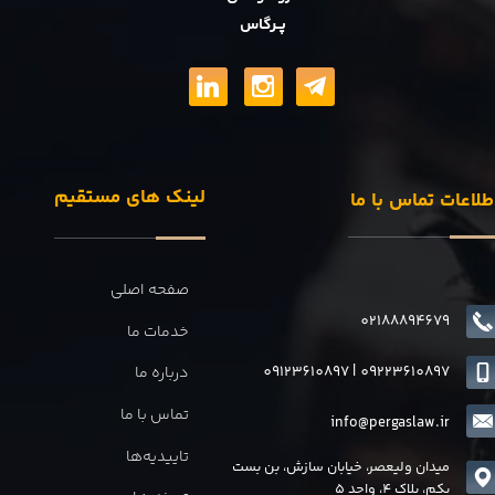
پــرگاس
لینک های مستقیم
طلاعات تماس با ما
صفحه اصلی
02188894679
خدمات ما
09123610897
|
0
9223610897
درباره ما
تماس با ما
info@pergaslaw.ir
تاییدیه‌ها
میدان ولیعصر، خیابان سازش، بن بست
یکم، پلاک 4، واحد 5