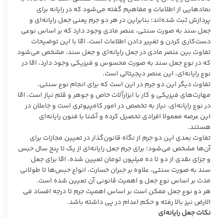
نماد‌هایی از اطلاعات و مفاهیم گفته می‌شود که در رایانه برای
پردازش ثبت شده‌اند؛ بنابراین در هر دو جرم یعنی جعل رایانه‌ای و
جعل سند به صورت سنتی، عنصر مادی وجود دارد که بر اساس نوعی
دست‌کاری کردن و تغییر دادن اطلاعات است، امّا با این توضیحات
تفاوت بین عنصر مادی در جعل رایانه‌ای و جعل سند، مشخص می‌شود
که در نوع جعل سند به صورت محسوس و فیزیکی وجود دارد، امّا در
نوع رایانه‌ای، این عنصر دیجیتالی است.
تفاوت دیگر این دو جرم در این است که برای انجام نوع سنتی،
مهارت‌های فیزیکی و کار با ابزارآلات خاص و جوهر و قلم نیاز است، امّا
در نوع رایانه‌ای، نیاز به تخصص در امور کامپیوتری است و جاعلان در
این عرصه معمولا افرادی تحصیل کرده و آشنا با فنون رایانه‌ای
هستند.
تفاوت بعدی این دو جرم از نگاه قانون‌گذار در تعیین مجازات برای
آن‌ها مشخص می‌شود؛ برای جرم جعل رایانه‌ای از یک تا پنج سال حبس
و جزای نقدی از دو تا ده میلیون تومان تعیین شده، امّا برای جعل
سند به صورت سنتی، علاوه بر جبران خسارت، انواع حبس‌ها تا طولانی
مدت بر اساس نوع جعل و اهمیت قانونی آن تعیین شده است.
هر دو نوع جعل ممکن است بر اساس اهمیت جرم تا درجه افساد فی
الارض نیز بالا رفته و حکم اعدام در پی داشته باشد.
نکات جعل رایانه‌ای