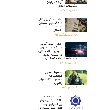
آینده/ پایان
تشریفات اداری
۲۰ خرداد ۰۵
بیانیه کانون وکلای
دادگستری سمنان؛
نه به اینترنت
طبقاتی
۰۸ اردیبهشت ۰۵
امکان ثبت آنلاین
دادخواست بدوی
دیوان عدالت اداری
در نسخه جدید
«سامانه خدمات قضایی»
۰۳ اسفند ۰۴
مصوبه صدور
گواهینامه
موتورسیکلت برای
بانوان
۲۱ بهمن ۰۴
بخشنامه جدید
بانک مرکزی درباره
بی اعتباری چک
های ثبت نشده در