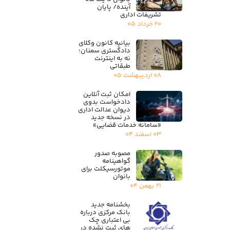
آینده/ پایان
تشریفات اداری
۲۰ خرداد ۰۵
بیانیه کانون وکلای
دادگستری سمنان؛
نه به اینترنت
طبقاتی
۰۸ اردیبهشت ۰۵
امکان ثبت آنلاین
دادخواست بدوی
دیوان عدالت اداری
در نسخه جدید
«سامانه خدمات قضایی»
۰۳ اسفند ۰۴
مصوبه صدور
گواهینامه
موتورسیکلت برای
بانوان
۲۱ بهمن ۰۴
بخشنامه جدید
بانک مرکزی درباره
بی اعتباری چک
های ثبت نشده در