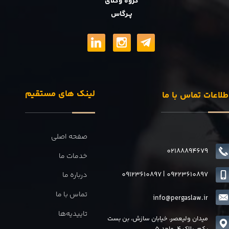
گروه وکلای
پــرگاس
لینک های مستقیم
طلاعات تماس با ما
صفحه اصلی
02188894679
خدمات ما
09123610897
|
0
9223610897
درباره ما
تماس با ما
info@pergaslaw.ir
تاییدیه‌ها
میدان ولیعصر، خیابان سازش، بن بست
یکم، پلاک 4، واحد 5