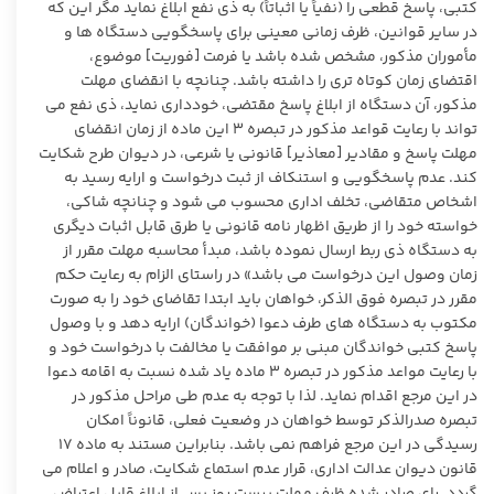
کتبی، پاسخ قطعی را (نفیاً یا اثباتاً) به ذی نفع ابلاغ نماید مگر این که
در سایر قوانین، ظرف زمانی معینی برای پاسخگویی دستگاه ها و
مأموران مذکور، مشخص شده باشد یا فرمت [فوریت] موضوع،
اقتضای زمان کوتاه تری را داشته باشد. چنانچه با انقضای مهلت
مذکور، آن دستگاه از ابلاغ پاسخ مقتضی، خودداری نماید، ذی نفع می
تواند با رعایت قواعد مذکور در تبصره ۳ این ماده از زمان انقضای
مهلت پاسخ و مقادیر [معاذیر] قانونی یا شرعی، در دیوان طرح شکایت
کند. عدم پاسخگویی و استنکاف از ثبت درخواست و ارایه رسید به
اشخاص متقاضی، تخلف اداری محسوب می شود و چنانچه شاکی،
خواسته خود را از طریق اظهار نامه قانونی یا طرق قابل اثبات دیگری
به دستگاه ذی ربط ارسال نموده باشد، مبدأ محاسبه مهلت مقرر از
زمان وصول این درخواست می باشد» در راستای الزام به رعایت حکم
مقرر در تبصره فوق الذکر، خواهان باید ابتدا تقاضای خود را به صورت
مکتوب به دستگاه های طرف دعوا (خواندگان) ارایه دهد و با وصول
پاسخ کتبی خواندگان مبنی بر موافقت یا مخالفت با درخواست خود و
با رعایت مواعد مذکور در تبصره ۳ ماده یاد شده نسبت به اقامه دعوا
در این مرجع اقدام نماید. لذا با توجه به عدم طی مراحل مذکور در
تبصره صدرالذکر توسط خواهان در وضعیت فعلی، قانوناً امکان
رسیدگی در این مرجع فراهم نمی باشد. بنابراین مستند به ماده ۱۷
قانون دیوان عدالت اداری، قرار عدم استماع شکایت، صادر و اعلام می
گردد. رای صادر شده ظرف مهلت بیست روز پس از ابلاغ قابل اعتراض