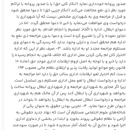
صدور پروانه خودداری نماید (انکار کلی حق) یا با صدور پروانه با تراکم
مورد نظر ذی نفع مخالفت می‌کند (انکار جزیی حق) تا دعوا محقق شود
و قبل از مراجعه وی به شهرداری مشخص نیست که آیا شهرداری با
درخواست وی موافقت می‌نماید یا خیر تا دعوا محقق گردد. اما در
دعوای ابطال، اداره با اتّخاذ تصمیم یا انجام اقدام، به حق مورد نظر
تجاوز نموده یا آن را تضییع کرده است و دعوا بدون مراجعه ذی نفع به
اداره هم محقق است و دلیلی وجود ندارد که رسیدگی به دعوای وی
مستلزم مراجعه مجدد او به اداره باشد. ۳- صرف نظر از این که اداره
اختیار کان لم یکن کردن عمل اداری که خلاف قانون به انجام رسیده را
دارد یا خیر و با توجه به اصل لزوم ایقاعات اداری موجد حق (ماده ۱۰
قانون رفع موانع تولید رقابت پذیر و ارتقای نظام مالی مصوب ۹۴)
دست کم اختیار لغو ایقاعات اداری سالب حق را دارد اما مراجعه به
اداره و درخواست ابطال یا لغو عمل اداری مستلزم دور تسلسل است،
زیرا اگر مجاور به شهرداری مراجعه و از شهرداری ابطال پروانه ساخت را
بخواهد و شهرداری آن را ابطال کند پس از آن مالک هم به شهرداری
مراجعه و درخواست ابطال تصمیم به ابطال را بخواهد تا بتواند در
دیوان طرح دعوا نماید. ۴- تجربی بودن حقوق به عنوان یکی از
شاخه‌های علوم اجتماعی مستلزم آن است که نهاد جدید حقوقی به
آرامی با نظام حقوقی پیوند بخورد و ابتدا در بخشی از دعاوی اداری
اجرا شود و نتایج آن به کمک آمار سنجیده شود تا در صورت سودمند