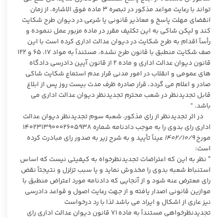
تواند با رعایت مواعد مذکور در تبصره ۳ ماده فوق الاشاره، از زمان
انقضای مهلت پاسخ و معاذیر قانونی یا شرعی در دیوان طرح شکایت
کند و لیکن شاکی به این تکلیف مقرر در ماده مزبور عمل ننموده و
رأساً اقدام به طرح شکایت در دیوان عدالت اداری کرده است با این
صف شکایت منطبق با قانون طرح نشده، مستنداً به مواد ۱۷، ۶۵ و ۱۲۲
قانون دیوان عدالت اداری و ماده ۲ از قانون آیین دادرسی دادگاه
های عمومی و انقلاب در امور مدنی قرار عدم استماع شکایت شاکی
صادر و اعلام می گردد، قرار صادره ظرف مدت بیست روز پس از ابلاغ
قابل تجدیدنظر در شعب محترم تجدیدنظر دیوان عدالت اداری می
باشد. “
در اثر تجدیدنظر از رای مذکور، شعبه سوم تجدیدنظر دیوان عدالت
اداری رای بدوی را به موجب دادنامه شماره ۱۴۰۲۳۱۳۹۰۰۰۲۶۰۵۹۳۸
مورخ
۱۴۰۲/۱۰/۹
عیناً تأیید و به شرح زیر به صدور رای مبادرت کرده
است:
” نظر به این که اعتراضات تجدیدنظرخواه به کیفیتی نیست که اساس
استنباط شعبه بدوی را مخدوش نماید و یا سبب تزلزل و نتیجتاً نقض
رای معترض عنه شود و از آنجایی که دادنامه مورد اعتراض منطبق با
موازین قانونی اصدار یافته و از جهت رعایت اصول و قواعد دادرسی
نیز عاری از اشکال و ایراد می باشد لذا با رد درخواست
تجدیدنظرخواهی مستنداً به ماده ۷۱ قانون دیوان عدالت اداری رای