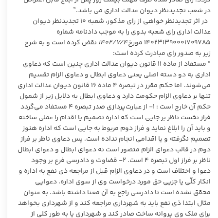
در شعب تجدیدنظر دیوان عدالت اداری می باشد.”
در اثر تجدیدنظر خواهی از رای مذکور، شعبه ۱۰ تجدیدنظر دیوان
عدالت اداری رای شعبه بدوی را به موجب دادنامه شماره
۱۴۰۲۳۱۳۹۰۰۰۱۷۰۹۷۸۵ مورخ
۱۴۰۲/۷/۴
نقض کرده است و به شرح
زیر به صدور رای مبادرت کرده است:
” مستفاد از ماده ۱۱ قانون دیوان عدالت اداری چنین است که دعاوی
اداری به دو دسته اصلی یعنی دعاوی ابطال و دعاوی الزام تقسیم
می‌شوند. اما حکم مقرر در تبصره ۴ ماده ۱۶ قانون دیوان عدالت اداری
تنها بر دعاوی الزام حکومت دارد و دعاوی ابطال به دلایل زیر از شمول
حکم آن خارج است : ۱- از عبارت‌پردازی صدر تبصره ۴ مستفاد می‌گردد
فراز نخست ناظر بر جایی است که اداره تصمیم یا اقدام را عملی ساخته
و باید آن را ابلاغ نماید و فراز دوم مربوط به جایی است که اداره هنوز
تصمیم نگرفته و یا اقدامی انجام نداده است. پس دعاوی ناظر بر فراز
دوم در قالب دعوای الزام متصور است نه دعوای ابطال و دعوای ابطال
ناظر بر فراز اول تبصره ۴ است. ۲- قضاوت و دادرسی فرع بر وجود
دعوا و اختلاف است و در دعاوی الزام قبل از مراجعه ذی نفع به اداره و
انکار کلّی یا جزیی حق مورد درخواست وی از سوی اداره، دعوایی
محقق نشده است تا دادرسی راجع به آن معنا داشته باشد. به عنوان
مثال ابتدا ذی نفع باید به شهرداری مراجعه کند و از شهرداری بخواهد
برای ملک وی پروانه ساخت صادر کند و شهرداری یا به طور کلی از