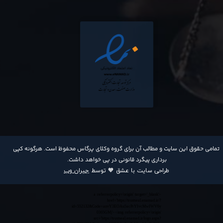
​تمامی حقوق این سایت و مطالب آن برای گروه وکلای پرگاس محفوظ است. هرگونه کپی
برداری پیگرد قانونی در پی خواهد داشت​​​​​​​.
طراحی سایت با عشق 🧡 توسط
جیران وب
<a referrerpolicy='origin' target='_blank'
href='https://trustseal.enamad.ir/?
id=552132&Code=anvY3EOAu5acPrYIvcMwIWV6y
0365GMj'><img referrerpolicy='origin'
src='https://trustseal.enamad.ir/logo.aspx?