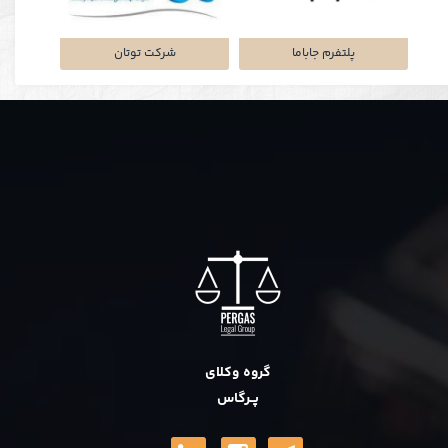
نکی
پلتفرم جاباما
شرکت توتان
گروه وکلای
پــرگاس