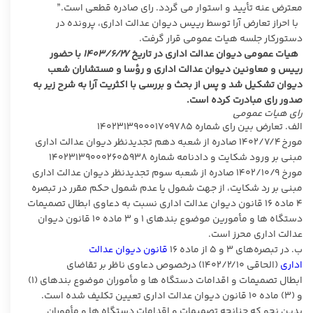
معترض عنه تأیید و استوار می گردد. رای صادره قطعی است.”
با احراز تعارض آرا توسط رییس دیوان عدالت اداری، پرونده در
دستورکار جلسه هیات عمومی قرار گرفت.
هیات عمومی دیوان عدالت اداری در تاریخ
۱۴۰۳/۶/۲۷
با حضور
رییس و معاونین دیوان عدالت اداری و رؤسا و مستشاران شعب
دیوان تشکیل شد و پس از بحث و بررسی با اکثریت آرا به شرح زیر به
صدور رای مبادرت کرده است.
رای هیات عمومی
الف. تعارض بین رای شماره ۱۴۰۲۳۱۳۹۰۰۰۱۷۰۹۷۸۵
مورخ ۱۴۰۲/۷/۴ صادره از شعبه دهم تجدیدنظر دیوان عدالت اداری
مبنی بر ورود شکایت و دادنامه شماره ۱۴۰۲۳۱۳۹۰۰۰۲۶۰۵۹۳۸
مورخ ۱۴۰۲/۱۰/۹ صادره از شعبه سوم تجدیدنظر دیوان عدالت اداری
مبنی بر رد شکایت، از جهت شمول یا عدم شمول حکم مقرر در تبصره
۴ ماده ۱۶ قانون دیوان عدالت اداری نسبت به دعاوی ابطال تصمیمات
دستگاه ها و مأمورین موضوع بندهای ۱ و ۳ ماده ۱۰ قانون دیوان
عدالت اداری محرز است.
ب. در تبصره‌های ۳ و ۵ از ماده ۱۶
قانون دیوان عدالت
اداری
(الحاقی ۱۴۰۲/۲/۱۰) درخصوص دعاوی ناظر بر تقاضای
ابطال تصمیمات و اقدامات دستگاه ها و مأموران موضوع بندهای (۱)
و (۳) ماده ۱۰ قانون دیوان عدالت اداری تعیین تکلیف شده است.
بدین نحو که چنانچه تصمیمات و اقدامات دستگاه ها و مأموران