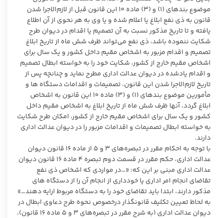
موضوع بندهای (۱) و (۳) ماده ۱۰ این قانون قبل از لازم‌الاجرا شدن
قانون به ذی نفع ابلاغ یا اعلام شده و یا وی به هر نحوی از آن اطلاع
یافته و تا تاریخ مذکور نسبت به آن تصمیم یا اقدام در دیوان طرح
شکایت ننموده باشد، ذی نفع می‌تواند ظرف شش ماه از تاریخ ابلاغ
تصمیم و اقدام مزبور به اشخاص مقیم داخل کشور و یک سال برای
اشخاص مقیم خارج از کشور، شکایت خود را به خواسته ابطال تصمیم
و اقدام یادشده در دیوان عدالت اداری مطرح نماید و چنانچه پس از
تاریخ لازم‌الاجرا شدن این قانون، تصمیمات و اقدامات دستگاه ها و
مأمورین موضوع بندهای (۱) و (۳) ماده ۱۰ این قانون به اشخاص
ابلاغ گردد، آنها ظرف شش ماه از تاریخ ابلاغ به اشخاص مقیم داخل
کشور و یک سال برای اشخاص مقیم خارج از کشور، امکان طرح شکایت
به خواسته ابطال تصمیمات و اقدامات مزبور را در دیوان عدالت اداری
دارند.
با توجه به احکام مقرر در تبصره‌های ۳ و ۵ از ماده ۱۶ قانون دیوان
عدالت اداری، حکم مقرر در قسمت دوم تبصره ۴ ماده ۱۶ قانون دیوان
عدالت اداری مبنی بر این که: «…در مواردی که اشخاص ذی نفع
تقاضای انجام امر اداری یا خودداری از انجام آن را از ‌‌دستگاه های
مذکور دارند، ابتدا باید تقاضای خود را به دستگاه مربوط ارایه دهند…»
به لحاظ تعیین تکلیف قانونگذار درخصوص نحوه طرح دعاوی ابطال در
دیوان عدالت اداری (به شرح مقرر در تبصره‌های ۳ و ۵ ماده ۱۶ قانون)،