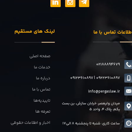
لینک های مستقیم
طلاعات تماس با ما
صفحه اصلی
02188894679
خدمات ما
09123610897
|
0
9223610897
درباره ما
تماس با ما
info@pergaslaw.ir
تاییدیه‌ها
میدان ولیعصر، خیابان سازش، بن بست
یکم، پلاک 4، واحد 5
تعرفه ها
اخبار و اطلاعات حقوقی
ساعت کاری: شنبه تا پنجشنبه 8 الی17