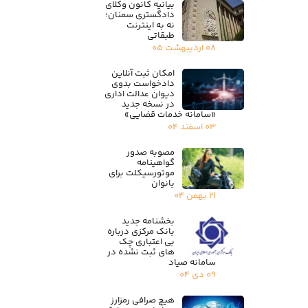
بیانیه کانون وکلای
دادگستری سمنان؛
نه به اینترنت
طبقاتی
۰۸ اردیبهشت ۰۵
امکان ثبت آنلاین
دادخواست بدوی
دیوان عدالت اداری
در نسخه جدید
«سامانه خدمات قضایی»
۰۳ اسفند ۰۴
مصوبه صدور
گواهینامه
موتورسیکلت برای
بانوان
۲۱ بهمن ۰۴
بخشنامه جدید
بانک مرکزی درباره
بی اعتباری چک
های ثبت نشده در
سامانه صیاد
۰۹ دی ۰۴
هیچ صرافی رمزارز