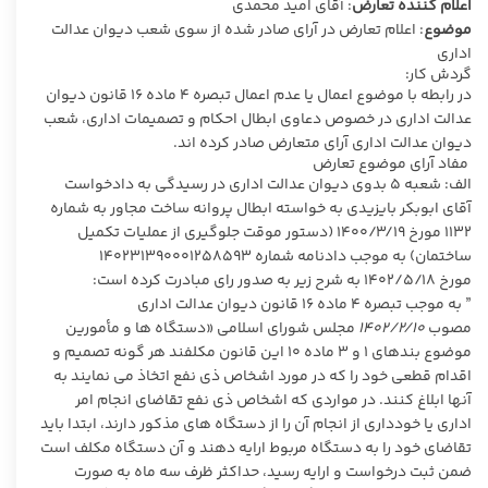
اعلام کننده تعارض
: آقای امید محمدی
موضوع
: اعلام تعارض در آرای صادر شده از سوی شعب دیوان عدالت
اداری
گردش کار:
در رابطه با موضوع اعمال یا عدم اعمال تبصره ۴ ماده ۱۶ قانون دیوان
عدالت اداری در خصوص دعاوی ابطال احکام و تصمیمات اداری، شعب
دیوان عدالت اداری آرای متعارض صادر کرده اند.
مفاد آرای موضوع تعارض
الف: شعبه ۵ بدوی دیوان عدالت اداری در رسیدگی به دادخواست
آقای ابوبکر بایزیدی به خواسته ابطال پروانه ساخت مجاور به شماره
۱۱۳۲ مورخ ۱۴۰۰/۳/۱۹ (دستور موقت جلوگیری از عملیات تکمیل
ساختمان) به موجب دادنامه شماره ۱۴۰۲۳۱۳۹۰۰۰۱۲۵۸۵۹۳
مورخ ۱۴۰۲/۵/۱۸ به شرح زیر به صدور رای مبادرت کرده است:
” به موجب تبصره ۴ ماده ۱۶ قانون دیوان عدالت اداری
مصوب
۱۴۰۲/۲/۱۰
مجلس شورای اسلامی «دستگاه ها و مأمورین
موضوع بندهای ۱ و ۳ ماده ۱۰ این قانون مکلفند هر گونه تصمیم و
اقدام قطعی خود را که در مورد اشخاص ذی نفع اتخاذ می نمایند به
آنها ابلاغ کنند. در مواردی که اشخاص ذی نفع تقاضای انجام امر
اداری یا خودداری از انجام آن را از دستگاه های مذکور دارند، ابتدا باید
تقاضای خود را به دستگاه مربوط ارایه دهند و آن دستگاه مکلف است
ضمن ثبت درخواست و ارایه رسید، حداکثر ظرف سه ماه به صورت