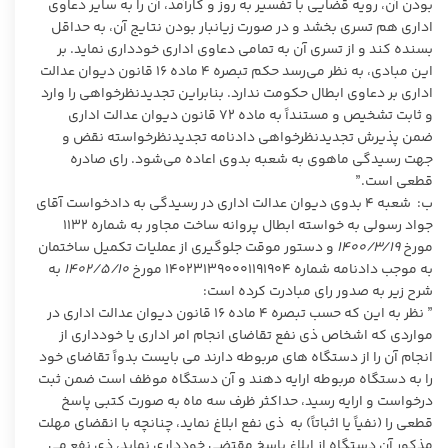
بودن آن، رویه قضایی با تفسیر به روز و کارآمد، آن را به سایر دعاوی
اداری هم تسری بخشد و در صورت زیانبار بودن نتایج آن، به حداقل
بسنده کند و از تسری آن به تمامی دعاوی اداری خودداری نماید. بر
این مبادی، به نظر می‌رسد حکم تبصره ۴ ماده ۱۶ قانون دیوان عدالت
اداری بر دعاوی ابطال حکومت ندارد. بنابراین تجدیدنظرخواهی را وارد
و ثابت تشخیص و مستنداً به ماده ۷۲ قانون دیوان عدالت اداری
ضمن پذیرش تجدیدنظرخواهی دادنامه تجدیدنظرخواسته نقض و
جهت رسیدگی ماهوی به شعبه بدوی اعاده می‌شود. رای صادره
قطعی است.”
ب: شعبه ۴ بدوی دیوان عدالت اداری در رسیدگی به دادخواست آقای
جواد رسولی به خواسته ابطال پروانه ساخت مجاور به شماره ۱۱۳۲
مورخ
۱۴۰۰/۳/۱۹
و دستور موقت جلوگیری از عملیات تکمیل ساختمان
به موجب دادنامه شماره ۱۴۰۲۳۱۳۹۰۰۰۱۱۹۱۹۰۴ مورخ
۱۴۰۲/۵/۱۰
به
شرح زیر به صدور رای مبادرت کرده است:
” نظر به این که حسب تبصره ۴ ماده ۱۶ قانون دیوان عدالت اداری در
مواردی که اشخاص ذی نفع تقاضای انجام امر اداری یا خودداری از
انجام آن را از دستگاه های مربوطه دارند می بایست بدواً تقاضای خود
را به دستگاه مربوطه ارایه دهند و آن دستگاه موظف است ضمن ثبت
درخواست و ارایه رسید، حداکثر ظرف سه ماه به صورت کتبی پاسخ
قطعی را (نفیاً یا اثباتاً) به ذی نفع ابلاغ نماید، چنانچه با انقضای مهلت
مذکور آن دستگاه از ابلاغ پاسخ مقتضی خودداری نماید، ذی نفع می