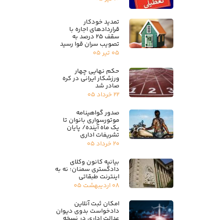
تمدید خودکار
قراردادهای اجاره با
سقف ۲۵ درصد به
تصویب سران قوا رسید
۰۵ تیر ۰۵
حکم نهایی چهار
ورزشکار ایرانی در کره
صادر شد
۲۲ خرداد ۰۵
صدور گواهینامه
موتورسواری بانوان تا
یک ماه آینده/ پایان
تشریفات اداری
۲۰ خرداد ۰۵
بیانیه کانون وکلای
دادگستری سمنان؛ نه به
اینترنت طبقاتی
۰۸ اردیبهشت ۰۵
امکان ثبت آنلاین
دادخواست بدوی دیوان
عدالت اداری در نسخه