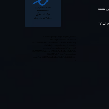
بن بست
<a referrerpolicy='origin' target='_blank'
href='https://trustseal.enamad.ir/?
id=552132&Code=anvY3EOAu5acPrYIvcMwIWV6y
0365GMj'><img referrerpolicy='origin'
src='https://trustseal.enamad.ir/logo.aspx?
id=552132&Code=anvY3EOAu5acPrYIvcMwIWV6y
0365GMj' alt='' style='cursor:pointer'
code='anvY3EOAu5acPrYIvcMwIWV6y0365GMj'>
</a>