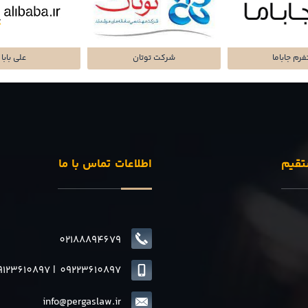
تا پرداز پرشین
شرکت سرمایه گذاری
پلتفرم میا
تقیم
اطلاعات تماس با ما
02188894679
9123610897
|
0
9223610897
info@pergaslaw.ir