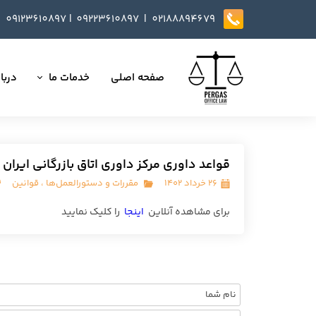
09123610897
|
0
9223610897​​​​​​​ |
02188894679
صفحه اصلی
خدمات ما
دربار
تمامی خدمات
داست
وکالت در دعاوی
تایید
قواعد داوری مرکز داوری اتاق بازرگانی ایران
مذاکره، تنظیم و بازب
۲۶ خرداد ۱۴۰۲
مقررات و دستورالعمل‌ها
،
قوانین
ارائه خدمات مشاوره
برای مشاهده آنلاین
اینجا
را کلیک نمایید
داوری
انجام کلیه مسائل ثب