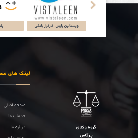
تماشاخانه‌ی ملک
شرکت تجارت سگال آرتا
شرکت دل
لینک های مس
صفحه اصلی
خدمات ما
درباره ما
گروه وکلای
پــرگاس