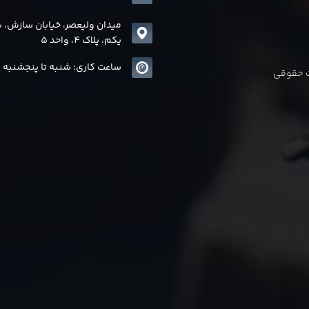
میدان ولیعصر، خیابان سازش، 
یکم، پلاک 4، واحد 5
ساعت کاری: شنبه تا پنجشنبه 8 الی17
ات حقوقی