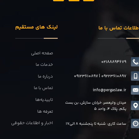
لینک های مستقیم
طلاعات تماس با ما
صفحه اصلی
02188894679
خدمات ما
09123610897
|
0
9223610897
درباره ما
تماس با ما
info@pergaslaw.ir
تاییدیه‌ها
میدان ولیعصر، خیابان سازش، بن بست
یکم، پلاک 4، واحد 5
تعرفه ها
اخبار و اطلاعات حقوقی
ساعت کاری: شنبه تا پنجشنبه 8 الی17