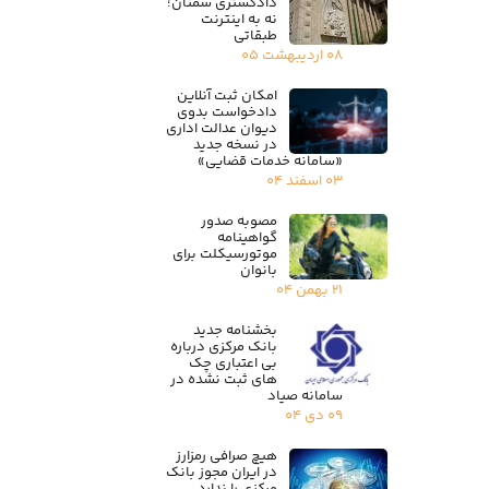
دادگستری سمنان؛
نه به اینترنت
طبقاتی
۰۸ اردیبهشت ۰۵
امکان ثبت آنلاین
دادخواست بدوی
دیوان عدالت اداری
در نسخه جدید
«سامانه خدمات قضایی»
۰۳ اسفند ۰۴
مصوبه صدور
گواهینامه
موتورسیکلت برای
بانوان
۲۱ بهمن ۰۴
بخشنامه جدید
بانک مرکزی درباره
بی اعتباری چک
های ثبت نشده در
سامانه صیاد
۰۹ دی ۰۴
هیچ صرافی رمزارز
در ایران مجوز بانک
مرکزی را ندارد