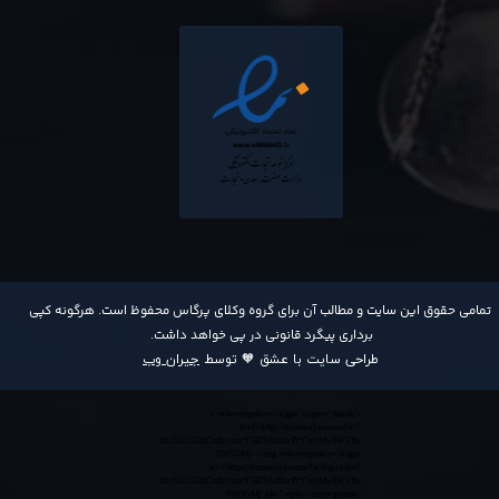
​تمامی حقوق این سایت و مطالب آن برای گروه وکلای پرگاس محفوظ است. هرگونه کپی
برداری پیگرد قانونی در پی خواهد داشت​​​​​​​.
طراحی سایت با عشق 🧡 توسط
جیران وب
<a referrerpolicy='origin' target='_blank'
href='https://trustseal.enamad.ir/?
id=552132&Code=anvY3EOAu5acPrYIvcMwIWV6y
0365GMj'><img referrerpolicy='origin'
src='https://trustseal.enamad.ir/logo.aspx?
id=552132&Code=anvY3EOAu5acPrYIvcMwIWV6y
0365GMj' alt='' style='cursor:pointer'