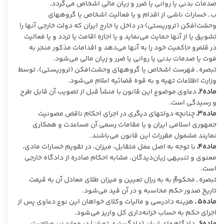
صدمات بدنی یا روانی یا ضرر و زیان مالی اشخاص می‌گردد.
ب ـ خسارات ناشی از اقدام و یا فعالیت اشخاص یا گروههای
وحشت‌افکن (تروریستی) در داخل یا خارج ایران که دولت خارجی آنها را
تشویق یا از آنها حمایت می‌نماید و یا اجازه اقامت یا تردد و یا فعالیت
در قلمرو حاکمیت خود را به آنها می‌دهد و اقدامات مذکور منجر به
فوت یا صدمات بدنی یا روانی یا ضرر و زیان مالی می‌شود.
تبصره ـ فهرست اشخاص یا گروههای وحشت‌افکن (تروریستی)، توسط
وزارت اطلاعات تهیه و به قوه قضائیه اعلام می‌شود.
ماده۲ـ
دعاوی موضوع این قانون با منشأ قبل از تصویب آن قابل طرح
و رسیدگی است.
ماده۳ـ
چنانچه دولتهای دیگری در اجرای احکام ناقض مصونیت
جمهوری اسلامی ایران و یا مقامات رسمی آن مساعدت و همکاری
نمایند مشمول مقررات این قانون می‌باشند.
ماده۴ـ
با توجه به اصل عمل متقابل، میزان، در تقویم خسارات مادی،
معنوی و تنبیهی زیان‌دیدگان، مشابه احکام صادره از دادگاه خارجی
است.
تبصره ـ محکومٌ به به ریال تعیین و میزان طلای معادل آن به قیمت
تاریخ صدور حکم محاسبه و در آن قید می‌شود.
ماده۵ ـ
هزینه دادرسی و مالیات وکلای خواهان این نوع دعاوی پس از
اجرای حکم به حساب خزانه‌داری کل واریز می‌شود.