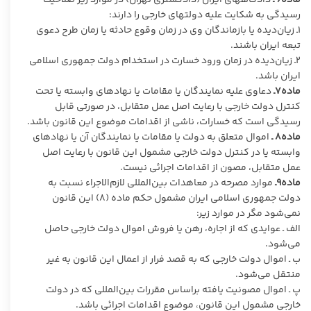
ماده۶ ـ
دادگاههای ایران (دادگستری تهران) در موارد زیر صلاحیت
رسیدگی به شکایت علیه دولتهای خارجی را دارند:
۱ـ زیان‌دیده یا بازماندگان وی در زمان وقوع حادثه یا زمان طرح دعوی
تبعه ایران باشند.
۲ـ زیان‌دیده در زمان ورود خسارت در استخدام دولت جمهوری اسلامی
ایران باشد.
ماده۷ـ
دعاوی علیه نمایندگان یا مقامات یا نهادهای وابسته یا تحت
کنترل دولت خارجی با رعایت اصل عمل متقابل، در صورتی قابل
رسیدگی است که خسارات، ناشی از اقدامات موضوع این قانون باشد.
ماده۸ ـ
اموال متعلق به دولت یا مقامات یا نمایندگان آن یا نهادهای
وابسته یا در کنترل دولت خارجی مشمول این قانون با رعایت اصل
عمل متقابل، مصون از اقدامات اجرائی نیست.
ماده۹ـ
موارد مصرحه در معاهدات بین‌المللی لازم‌الاجراء نسبت به
دولت جمهوری اسلامی ایران مشمول حکم ماده (۸) این قانون
نمی‌شود مگر در موارد زیر:
الف ـ عوایدی که از اجاره، رهن یا فروش اموال دولت خارجی حاصل
می‌شود.
ب ـ اموال دولت خارجی که به قصد فرار از اعمال این قانون به غیر
منتقل می‌شود.
پ ـ اموال مصونیت یافته براساس مقررات بین‌المللی که در دولت
خارجی مشمول این قانون، موضوع اقدامات اجرائی باشد.