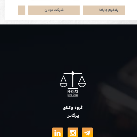
نکی
پلتفرم جاباما
شرکت توتان
گروه وکلای
پــرگاس