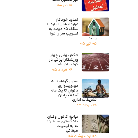
۱۰ تیر ۰۵
تمدید خودکار
قراردادهای اجاره با
سقف ۲۵ درصد به
تصویب سران قوا
رسید
۰۵ تیر ۰۵
حکم نهایی چهار
ورزشکار ایرانی در
کره صادر شد
۲۲ خرداد ۰۵
صدور گواهینامه
موتورسواری
بانوان تا یک ماه
آینده/ پایان
تشریفات اداری
۲۰ خرداد ۰۵
بیانیه کانون وکلای
دادگستری سمنان؛
نه به اینترنت
طبقاتی
۰۸ اردیبهشت ۰۵