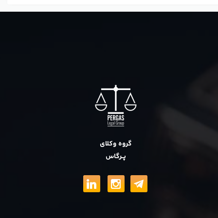
گروه وکلای
پــرگاس