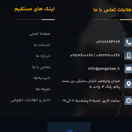
لینک های مستقیم
طلاعات تماس با ما
صفحه اصلی
02188894679
خدمات ما
09123610897
|
0
9223610897
درباره ما
تماس با ما
info@pergaslaw.ir
تاییدیه‌ها
میدان ولیعصر، خیابان سازش، بن بست
یکم، پلاک 4، واحد 5
تعرفه ها
اخبار و اطلاعات حقوقی
ساعت کاری: شنبه تا پنجشنبه 8 الی17