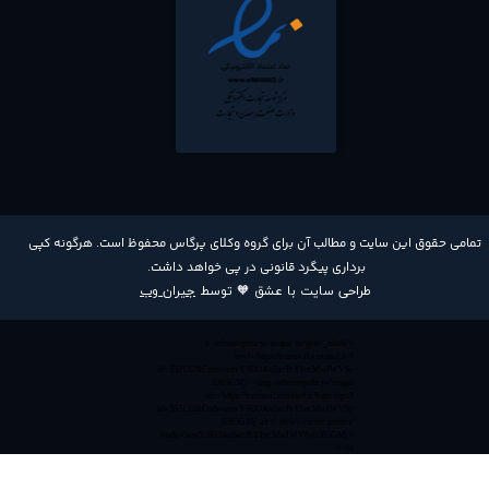
​تمامی حقوق این سایت و مطالب آن برای گروه وکلای پرگاس محفوظ است. هرگونه کپی
برداری پیگرد قانونی در پی خواهد داشت​​​​​​​.
طراحی سایت با عشق 🧡 توسط
جیران وب
<a referrerpolicy='origin' target='_blank'
href='https://trustseal.enamad.ir/?
id=552132&Code=anvY3EOAu5acPrYIvcMwIWV6y
0365GMj'><img referrerpolicy='origin'
src='https://trustseal.enamad.ir/logo.aspx?
id=552132&Code=anvY3EOAu5acPrYIvcMwIWV6y
0365GMj' alt='' style='cursor:pointer'
code='anvY3EOAu5acPrYIvcMwIWV6y0365GMj'>
</a>