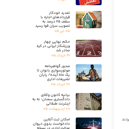
تمدید خودکار
قراردادهای اجاره با
سقف ۲۵ درصد به
تصویب سران قوا رسید
۰۵ تیر ۰۵
حکم نهایی چهار
ورزشکار ایرانی در کره
صادر شد
۲۲ خرداد ۰۵
صدور گواهینامه
موتورسواری بانوان تا
یک ماه آینده/ پایان
تشریفات اداری
۲۰ خرداد ۰۵
بیانیه کانون وکلای
دادگستری سمنان؛ نه به
اینترنت طبقاتی
۰۸ اردیبهشت ۰۵
ردند
امکان ثبت آنلاین
دادخواست بدوی دیوان
عدالت اداری در نسخه