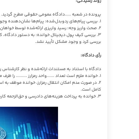
روند رسیدگی:
پرونده در شعبه .....دادگاه عمومی حقوقی مطرح گردید. دا
1. بررسی پیام‌های ردوبدل‌شده: پیام‌ها نشان‌دهنده وجود توافق قطعی بین طرفین برای انتقال رمزارز در ازای مبلغ واریزی بود.
2. صحت واریز وجه: رسید واریزی ارائه‌شده توسط خواهان صحت انتقال وجه معامله را تأیید کرد.
3. بررسی کیف پول دیجیتال خوانده: به دستور دادگاه
بررسی کرد و وجود مشکل تأیید نشد.
رأی دادگاه:
دادگاه با استناد به مستندات ارائه‌شده و نظر کارشناس رس
1. خوانده ملزم است تعداد ......واحد رمزارز ......... را ظرف مدت .......... به کیف پول دیجیتال معرفی‌شده از سوی خواهان منتقل کند.
2. در صورت عدم امکان انتقال رمزارز، خوانده موظف به است
کامل است.
3. خوانده به پرداخت هزینه‌های دادرسی و حق‌الزحمه کارشناس محکوم شد.