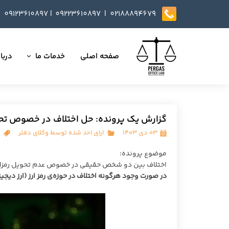
09123610897
|
0
9223610897​​​​​​​ |
02188894679
صفحه اصلی
خدمات ما
دربار
تمامی خدمات
داست
وکالت در دعاوی
تایید
گزارش یک پرونده: حل اختلاف در خصوص تحوی
مذاکره، تنظیم و بازب
۰۳ دی ۱۴۰۳
ارای اخذ شده توسط وکلای دفتر
ارائه خدمات مشاوره
موضوع پرونده:
اختلاف بین دو شخص حقیقی در خصوص عدم تحویل رمزارز
داوری
در صورت وجود هرگونه اختلاف در حوزه‌ی رمز ارز (ارز دیجیت
انجام کلیه مسائل ثب