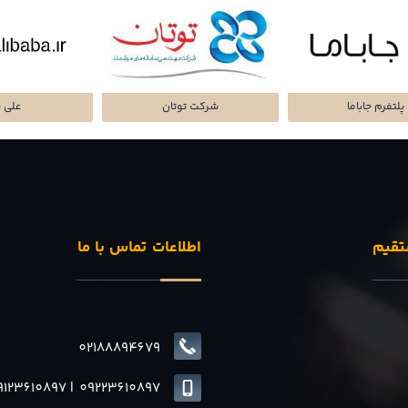
تا پرداز پرشین
شرکت سرمایه گذاری
پلتفرم میا
تقیم
اطلاعات تماس با ما
02188894679
9123610897
|
0
9223610897