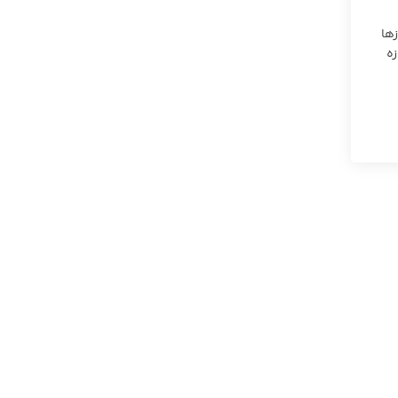
ها
زه