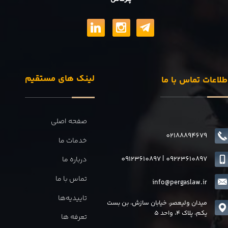
لینک های مستقیم
طلاعات تماس با ما
صفحه اصلی
02188894679
خدمات ما
09123610897
|
0
9223610897
درباره ما
تماس با ما
info@pergaslaw.ir
تاییدیه‌ها
میدان ولیعصر، خیابان سازش، بن بست
یکم، پلاک 4، واحد 5
تعرفه ها