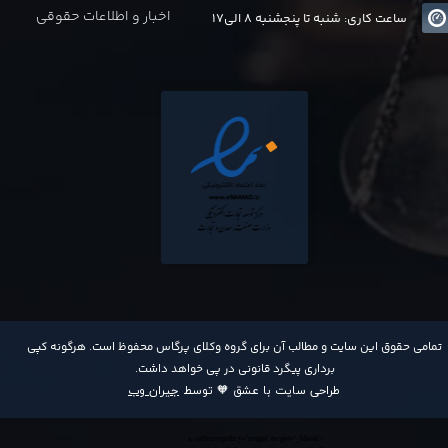
اخبار و اطلاعات حقوقی
ساعت کاری: شنبه تا پنجشنبه 8 الی17
​تمامی حقوق این سایت و مطالب آن برای گروه وکلای پرگاس محفوظ است. هرگونه کپی
برداری پیگرد قانونی در پی خواهد داشت​​​​​​​.
طراحی سایت با عشق 🧡 توسط
جیران وب
<a referrerpolicy='origin' target='_blank'