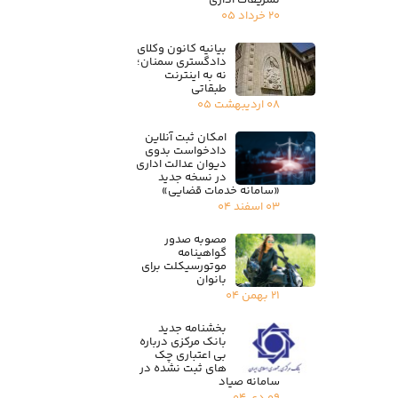
تشریفات اداری
۲۰ خرداد ۰۵
بیانیه کانون وکلای
دادگستری سمنان؛
نه به اینترنت
طبقاتی
۰۸ اردیبهشت ۰۵
امکان ثبت آنلاین
دادخواست بدوی
دیوان عدالت اداری
در نسخه جدید
«سامانه خدمات قضایی»
۰۳ اسفند ۰۴
مصوبه صدور
گواهینامه
موتورسیکلت برای
بانوان
۲۱ بهمن ۰۴
بخشنامه جدید
بانک مرکزی درباره
بی اعتباری چک
های ثبت نشده در
سامانه صیاد