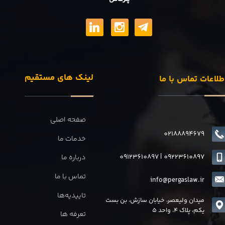
لینک های مستقیم
طلاعات تماس با ما
صفحه اصلی
02188894679
خدمات ما
09123610897
|
0
9223610897
درباره ما
تماس با ما
info@pergaslaw.ir
تاییدیه‌ها
میدان ولیعصر، خیابان سازش، بن بست
یکم، پلاک 4، واحد 5
تعرفه ها