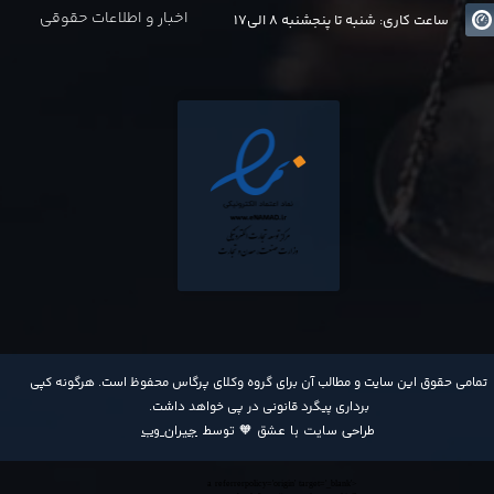
اخبار و اطلاعات حقوقی
ساعت کاری: شنبه تا پنجشنبه 8 الی17
​تمامی حقوق این سایت و مطالب آن برای گروه وکلای پرگاس محفوظ است. هرگونه کپی
برداری پیگرد قانونی در پی خواهد داشت​​​​​​​.
طراحی سایت با عشق 🧡 توسط
جیران وب
<a referrerpolicy='origin' target='_blank'