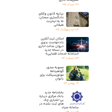
تشریفات اداری
۲۰ خرداد ۰۵
بیانیه کانون وکلای
دادگستری سمنان؛
نه به اینترنت
طبقاتی
۰۸ اردیبهشت ۰۵
امکان ثبت آنلاین
دادخواست بدوی
دیوان عدالت اداری
در نسخه جدید
«سامانه خدمات قضایی»
۰۳ اسفند ۰۴
مصوبه صدور
گواهینامه
موتورسیکلت برای
بانوان
۲۱ بهمن ۰۴
بخشنامه جدید
بانک مرکزی درباره
بی اعتباری چک
های ثبت نشده در
سامانه صیاد