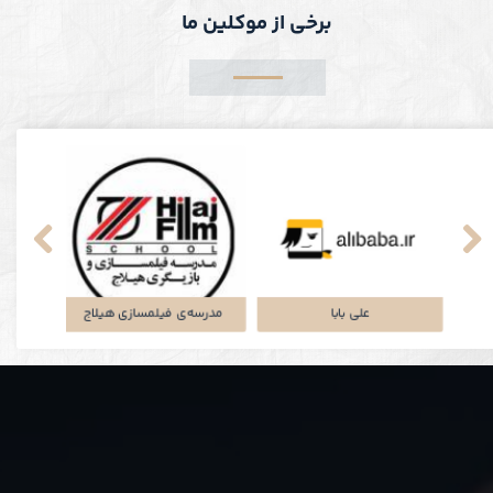
برخی از موکلین ما
پلتفرم جاباما
شرکت توتان
علی 