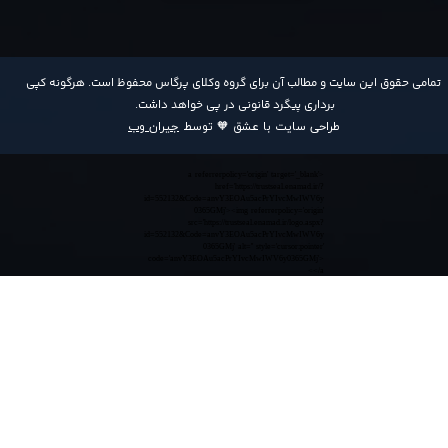
​تمامی حقوق این سایت و مطالب آن برای گروه وکلای پرگاس محفوظ است. هرگونه کپی
برداری پیگرد قانونی در پی خواهد داشت​​​​​​​.
طراحی سایت با عشق 🧡 توسط
جیران وب
<a referrerpolicy='origin' target='_blank'
href='https://trustseal.enamad.ir/?
id=552132&Code=anvY3EOAu5acPrYIvcMwIWV6y
0365GMj'><img referrerpolicy='origin'
src='https://trustseal.enamad.ir/logo.aspx?
id=552132&Code=anvY3EOAu5acPrYIvcMwIWV6y
0365GMj' alt='' style='cursor:pointer'
code='anvY3EOAu5acPrYIvcMwIWV6y0365GMj'>
</a>