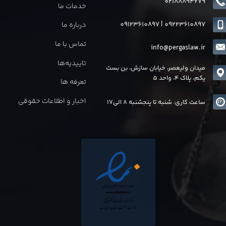
02188894679
خدمات ما
09123610897
|
0
9223610897
درباره ما
تماس با ما
info@pergaslaw.ir
تاییدیه‌ها
میدان ولیعصر، خیابان سازش، بن بست
یکم، پلاک 4، واحد 5
تعرفه ها
اخبار و اطلاعات حقوقی
ساعت کاری: شنبه تا پنجشنبه 8 الی17