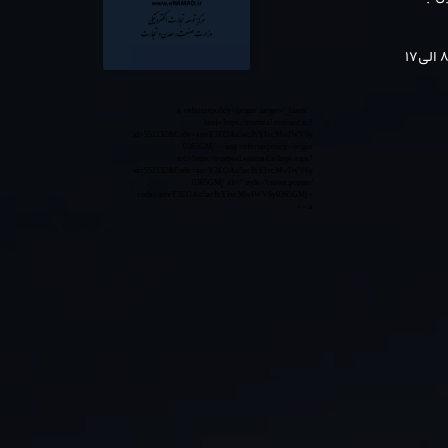
<a referrerpolicy='origin' target='_blank'
href='https://trustseal.enamad.ir/?
id=552132&Code=anvY3EOAu5acPrYIvcMwIWV6y
0365GMj'><img referrerpolicy='origin'
src='https://trustseal.enamad.ir/logo.aspx?
id=552132&Code=anvY3EOAu5acPrYIvcMwIWV6y
0365GMj' alt='' style='cursor:pointer'
code='anvY3EOAu5acPrYIvcMwIWV6y0365GMj'>
</a>