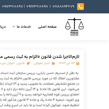
09123610897
|
0
9223610897​​​​​​​ |
02188894679
صفحه اصلی
خدمات ما
دربار
تمامی خدمات
داست
وکالت در دعاوی
تایید
لازم‌الاجرا شدن قانون «الزام به ثبت رسمی 
مذاکره، تنظیم و بازب
۰۳ تیر ۱۴۰۳
اخبار حقوقی
قانون
،
اموال غیر 
ارائه خدمات مشاوره
به نقل از تسنیم، حسن بابایی؛ رییس سازمان ثبت اسناد و
داوری
انجام کلیه مسائل ثب
امضای رییس قوه قضاییه خواهد رسید و ۹ آیین‌نامه را سازمان ثبت با سایر دستگاه ها تنظیم می‌کند.
وی افزود: تبصره ۴ ماده یک
تنظیم شود، موکول کرده است و ما باید در اسرع وقت این آ