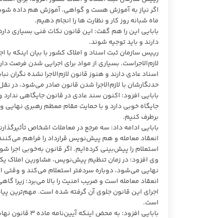
اگر نیاز به آموزش هست و گواهی، آموزش هم داده شود. 
ماه شبانه روز کار و نظارت ها را انجام دهیم.
بابایی این را هم گفت: این قانون نکات فنی بسیاری دارد 
دارند و باید توجیه شوند.
رییس سازمان ثبت اسناد و املاک کشور با بیان اینکه با اج
لازم‌الاجراست. بسیاری از مواد برای اجرایی شدن فرصت دارن
اسناد عادی دارند و هنوز قانون لازم‌الاجرا نشده نگران نب
حدنگارشان با لازم‌الاجرا شدن قانون صادر می‌شود، در نق
بابایی افزود: اکنون سند عادی در قانون جایگاهی ندارد و د
جایگاه خوبی دارد و با حمایت مقام معظم رهبری نهایی و اب
برطرف کنیم.
بابایی ادامه داد: سه مرجع در معاملات اشخاص تأثیرگذارن
انعقاد معامله و هم‌ پیش‌نویس قرارداد را فراهم می‌کنند
استعلام را پیش‌بینی کرده‌ایم. اگر قانون به‌خوبی اجرا 
وی افزود: در زمان تنظیم پیش‌نویس، مشاورین املاک یکس
نهایی می‌شود، دوباره سردفتر استعلام می‌کند و وقتی ا
انعقاد معامله است و ضریب امنیت را بالا می‌برد؛ زیرا گاه
اجرای این قانون جلوی آن گرفته شده است. مهم‌ترین پی
است.