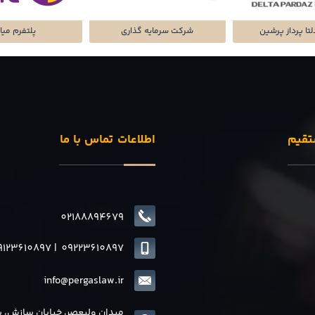
تا پرداز پرشین
شرکت سرمایه گذاری
پلتفرم میا
تقیم
اطلاعات تماس با ما
02188894679
9123610897
|
0
9223610897
info@pergaslaw.ir
میدان ولیعصر، خیابان سازش، 