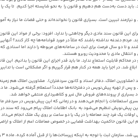
باید دست به‌دست هم دهیم و قانون را به نحو شایسته اجرا کنیم. تا یک یا 
و نیازمند تبیین است. بسیاری قانون را نخوانده‌اند و حتی قضات ما نیاز به آم
رای این قانون سند عادی دیگر وجاهتی را ندارد، افزود: برخی از مواد این قانون
د. مردم دغدغه نداشته باشند که مثلاً در مورد قولنامه‌ها چه کار کنند؟ آنهایی
اشند و تا دو سال فرصت برای ثبت در سامانه‌های مربوطه را دارند اما اسنادی که
ل و انتقال عادی با محدودیت روبرو هستند.
ر محاکم قابلیت استماع ندارد. ما باید قدر اجرای این قانون را بدانیم. این قا
لاغ شد. در اجرا باید همه در کنار هم قرار گیریم و اگر مشکلاتی است با تدابیر
د (مشاورین املاک، دفاتر اسناد و کانون سردفتران). مشاورین املاک هم زمینه
 و پس از تهیه پیش‌نویس در دفترخانه‌ها مجدداً استعلام گرفته می‌شود. ما دو
شود بسیاری از پرونده‌های فروش مال غیر و کلاهبرداری منتفی خواهد شد.
ری استعلامات را انجام می‌دهند و در زمانی که این پیش‌نویس در سردفتر ما
ین پیش‌نویش تنظیم می‌شود به بانک اطلاعات املاک پیام می‌رود که سند در 
ی اوقات یک فرد چند معامله را در یک یا دو ساعت بر روی یک ملک انجام می‌داد ک
ام این قانون حاکمیت بهداشت قضایی در خصوص معاملات اعم از املاک و اراض
بابایی افزود: به محض اینکه آیین‌نامه ماده ۳ قانون نهایی شد، سازمان ثبت 