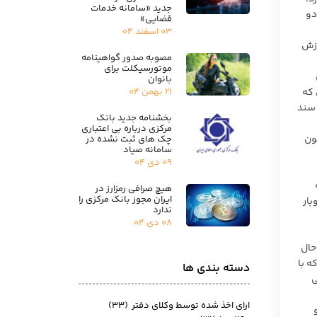
جدید «سامانه خدمات
دو
قضایی»
۰۳ اسفند ۰۴
وزش
مصوبه صدور گواهینامه
موتورسیکلت برای
بانوان
۲۱ بهمن ۰۴
 که
 سند
بخشنامه جدید بانک
مرکزی درباره بی اعتباری
نون
چک های ثبت نشده در
سامانه صیاد
۰۹ دی ۰۴
هیچ صرافی رمزارز در
ایران مجوز بانک مرکزی را
بار
ندارد
۰۸ دی ۰۴
حال
ه با
دسته بندی ها
ی
ارای اخذ شده توسط وکلای دفتر
(۳۳)
با توجه به اینکه زیرساخت‌ها را از قبل آماده کرده، ماده ۳ و