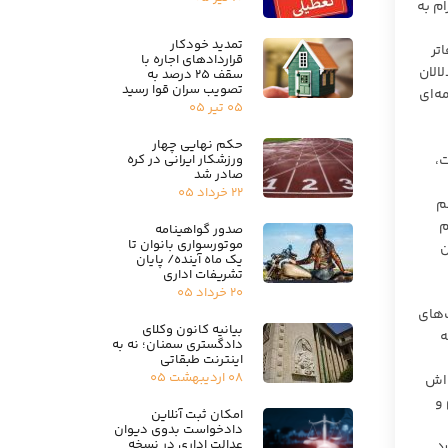
 با ما باشد، نیامده است. طبق ماده ۳ قانون الزام به
تمدید خودکار
تر
قراردادهای اجاره با
الان
سقف ۲۵ درصد به
تصویب سران قوا رسید
ه‌ای
۰۵ تیر ۰۵
حکم نهایی چهار
ورزشکار ایرانی در کره
 تا رسیده است،
صادر شد
۲۲ خرداد ۰۵
م
م
صدور گواهینامه
موتورسواری بانوان تا
ن
یک ماه آینده/ پایان
تشریفات اداری
۲۰ خرداد ۰۵
‌های
بیانیه کانون وکلای
ه
دادگستری سمنان؛ نه به
اینترنت طبقاتی
۰۸ اردیبهشت ۰۵
ین‌نامه‌اش
 کنیم و
امکان ثبت آنلاین
دادخواست بدوی دیوان
عدالت اداری در نسخه
دارد.