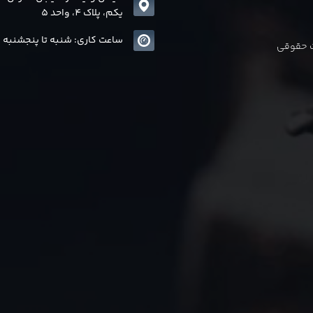
یکم، پلاک 4، واحد 5
ساعت کاری: شنبه تا پنجشنبه 8 الی17
ات حقوقی