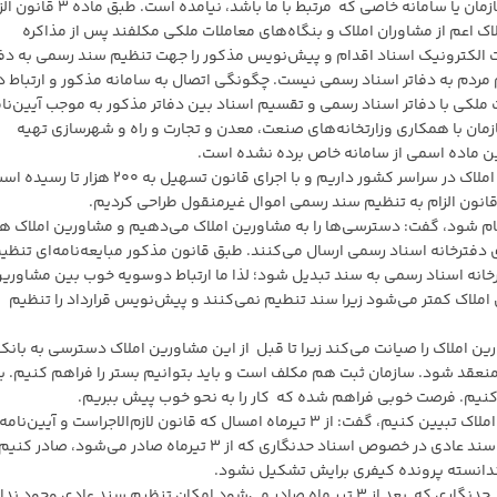
بابایی ادامه داد: در قانون مذکور اسمی از وزارتخانه یا سازمان یا سامانه خاصی که مرتبط
اک اعم از مشاوران املاک و بنگاه‌های معاملات ملکی مکلفند پس از مذاکره
ت الکترونیک اسناد اقدام و پیش‌نویس مذکور را جهت تنظیم سند رسمی به دفا
ردم به دفاتر اسناد رسمی نیست. چگونگی اتصال به سامانه مذکور و ارتباط دل
ت ملکی با دفاتر اسناد رسمی و تقسیم اسناد بین دفاتر مذکور به موجب آیین‌نام
ن توسط سازمان با همکاری وزارتخانه‌های صنعت، معدن و تجارت و راه و شهرسازی تهیه
ن ماده اسمی از سامانه خاص برده نشده است.
رییس سازمان ثبت در ادامه با بیان اینکه ۱۸۰ هزار مشاور املاک در سراسر کشور داریم و با اجرای قانون تسهیل به ۲۰۰ هزار
قانون الزام به تنظیم سند رسمی اموال غیرمنقول طراحی کردیم.
نجام شود، گفت: دسترسی‌ها را به مشاورین املاک می‌دهیم و مشاورین املاک ه
 دفترخانه اسناد رسمی ارسال می‌کنند. طبق قانون مذکور مبایعه‌نامه‌ای تنظی
انه اسناد رسمی به سند تبدیل شود؛ لذا ما ارتباط دوسویه خوب بین مشاوری
 املاک کمتر می‌شود زیرا سند تنطیم نمی‌کنند و پیش‌نویس قرارداد را تنظیم
ین املاک را صیانت می‌کند زیرا تا قبل از این مشاورین املاک دسترسی به بانک
منعقد شود. سازمان ثبت هم مکلف است و باید بتوانیم بستر را فراهم‌ کنیم. ب
کنیم. فرصت خوبی فراهم‌ شده که کار را به نحو خوب پیش ببریم.
وی با بیان اینکه قانون را باید به نحو خوب برای مشاورین املاک تبیین کنیم، گفت: از ۳ تیرماه امسال که قانون لازم‌الاجراست و آی
تصویب و زمینه اجرای قانون فراهم شد، دیگر نمی‌توانیم‌ سند عادی در خصوص اسناد حدنگاری که از ۳ تیرماه صادر می‌شود، صادر
دانسته پرونده کیفری برایش تشکیل نشود.
رییس سازمان ثبت اسناد و املاک کشور افزود: برای اسناد حدنگاری که بعد از ۳ تیر ماه صادر می‌شود امکان تنظیم سند عادی وجود ن