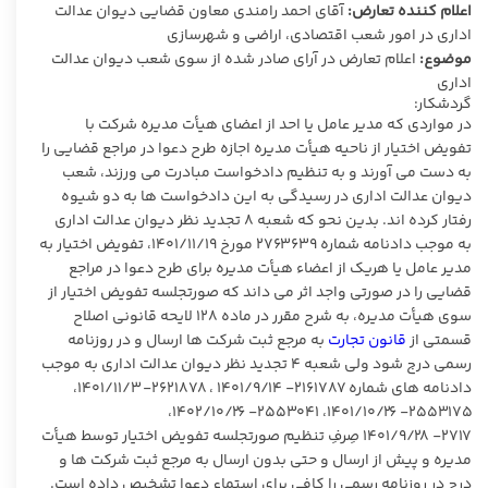
اعلام کننده تعارض:
آقای احمد رامندی معاون قضایی دیوان عدالت
اداری در امور شعب اقتصادی، اراضی و شهرسازی
موضوع:
اعلام تعارض در آرای صادر شده از سوی شعب دیوان عدالت
اداری
گردشکار:
در مواردی که مدیر عامل یا احد از اعضای هیأت مدیره شرکت با
تفویض اختیار از ناحیه هیأت مدیره اجازه طرح دعوا در مراجع قضایی را
به دست می آورند و به تنظیم دادخواست مبادرت می ورزند، شعب
دیوان عدالت اداری در رسیدگی به این دادخواست ها به دو شیوه
رفتار کرده اند. بدین نحو که شعبه ۸ تجدید نظر دیوان عدالت اداری
به موجب دادنامه شماره ۲۷۶۳۶۳۹ مورخ ۱۴۰۱/۱۱/۱۹، تفویض اختیار به
مدیر عامل یا هریک از اعضاء هیأت مدیره برای طرح دعوا در مراجع
قضایی را در صورتی واجد اثر می داند که صورتجلسه تفویض اختیار از
سوی هیأت مدیره، به شرح مقرر در ماده ۱۲۸ لایحه قانونی اصلاح
قسمتی از
قانون تجارت
به مرجع ثبت شرکت ها ارسال و در روزنامه
رسمی درج شود ولی شعبه ۴ تجدید نظر دیوان عدالت اداری به موجب
دادنامه های شماره ۲۱۶۱۷۸۷- ۱۴۰۱/۹/۱۴ ، ۲۶۲۱۸۷۸- ۱۴۰۱/۱۱/۳،
۲۵۵۳۱۷۵- ۱۴۰۱/۱۰/۲۶، ۲۵۵۳۰۴۱- ۱۴۰۲/۱۰/۲۶،
۲۷۱۷- ۱۴۰۱/۹/۲۸ صِرفِ تنظیم صورتجلسه تفویض اختیار توسط هیأت
مدیره و پیش از ارسال و حتی بدون ارسال به مرجع ثبت شرکت ها و
درج در روزنامه رسمی را کافی برای استماع دعوا تشخیص داده است.