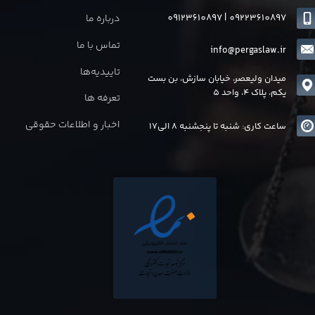
09123610897
|
0
9223610897
درباره ما
تماس با ما
info@pergaslaw.ir
تاییدیه‌ها
میدان ولیعصر، خیابان سازش، بن بست
یکم، پلاک 4، واحد 5
تعرفه ها
اخبار و اطلاعات حقوقی
ساعت کاری: شنبه تا پنجشنبه 8 الی17