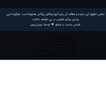
​تمامی حقوق این سایت و مطالب آن برای گروه وکلای پرگاس محفوظ است. هرگونه کپی
برداری پیگرد قانونی در پی خواهد داشت​​​​​​​.
طراحی سایت با عشق 🧡 توسط
جیران وب
<a referrerpolicy='origin' target='_blank'
href='https://trustseal.enamad.ir/?
id=552132&Code=anvY3EOAu5acPrYIvcMwIWV6y
0365GMj'><img referrerpolicy='origin'
src='https://trustseal.enamad.ir/logo.aspx?
id=552132&Code=anvY3EOAu5acPrYIvcMwIWV6y
0365GMj' alt='' style='cursor:pointer'
code='anvY3EOAu5acPrYIvcMwIWV6y0365GMj'>
</a>