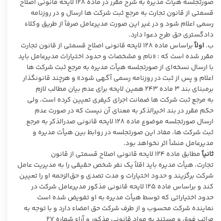
صورتجلسه هیأت مدیره به شرح مقرر در ماده ۱۲۸ لایحه قانونی اصلاح
قسمتی از قانون تجارت به مرجع ثبت شرکت ها ارسال و در روزنامه
رسمی اعلام شود و در غیر این صورت مدیرعامل صرفاً از طریق وکلاء
دادگستری حق طرح دعوا دارد.
ب.
اولاً
براساس ماده ۱۲۸ لایحه قانونی اصلاح قسمتی از قانون تجارت
مقرر شده است که : «نام و مشخصات و حدود اختیارات مدیرعامل باید
با ارسال نسخه‌ای از صورتجلسه هیأت مدیره به مرجع ثبت شرکت ها
اعلام و پس‌ از ثبت در روزنامه رسمی آگهی شود» و هرچند قانونگذار
برمبنای بند ۳ ماده ۲۴۳ همین لایحه برای عدم بیان مطالب لازم
به مرجع ثبت شرکت ها ضمانت اجرای کیفری تعیین کرده است، ولی
حکم مقرر در بند اخیرالذکر به معنای آن نیست که در صورت عدم
ارسال صورتجلسه موضوع ماده ۱۲۸ لایحه قانونی صدرالذکر به مرجع
ثبت شرکت ها، مفاد این صورتجلسه در روابط بین هیأت مدیره و
مدیرعامل منشأ اثر نخواهد بود.
ثانیاً
مطابق ماده ۱۲۴ لایحه قانونی اصلاح قسمتی از قانون
تجارت، هیأت مدیره باید اقلاً یک نفر شخص حقیقی را به مدیریت عامل
شرکت برگزیند و حدود اختیارات و مدت تصدی و حق‌الزحمه او را تعیین
کند و براساس ماده ۱۲۵ لایحه قانونی مذکور مدیرعامل شرکت در
حدود اختیاراتی که توسط هیأت مدیره به او تفویض شده است
نماینده شرکت محسوب و از طرف شرکت حق امضاء دارد و با توجه به
مراتب فوق و مستند به مواد قانونی مذکور و آراء شماره ۲۷