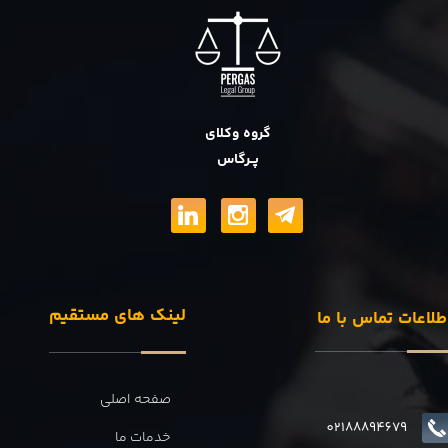
گروه وکلای
پــرگاس
لینک های مستقیم
طلاعات تماس با ما
صفحه اصلی
02188894679
خدمات ما