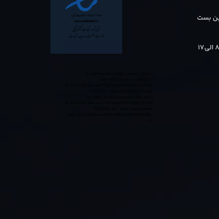
بن بست
<a referrerpolicy='origin' target='_blank'
href='https://trustseal.enamad.ir/?
id=552132&Code=anvY3EOAu5acPrYIvcMwIWV6y
0365GMj'><img referrerpolicy='origin'
src='https://trustseal.enamad.ir/logo.aspx?
id=552132&Code=anvY3EOAu5acPrYIvcMwIWV6y
0365GMj' alt='' style='cursor:pointer'
code='anvY3EOAu5acPrYIvcMwIWV6y0365GMj'>
</a>