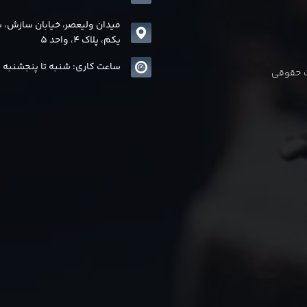
میدان ولیعصر، خیابان سازش، 
یکم، پلاک 4، واحد 5
ساعت کاری: شنبه تا پنجشنبه 8 الی17
ات حقوقی