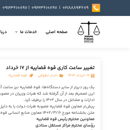
09123610897
|
0
9223610897​​​​​​​ |
02188894679
صفحه اصلی
خدمات ما
دربار
تمامی خدمات
داست
وکالت در دعاوی
تایید
تغییر ساعت کاری قوه قضاییه از ۱۷ خرداد
مذاکره، تنظیم و بازب
۱۷ خرداد ۱۴۰۲
اخبار حقوقی
قوه قضاییه
ارائه خدمات مشاوره
یک روز دیرتر از سایر دستگاه‌ها، قوه قضاییه نیز ساعت آغاز کار را به ۶ ص
این تصمیم بعد از آن گرفته شد که هیات وزیران در مصوبه
داوری
ادارات و مشاغل در سال ۱۴۰۲ را برطرف کرد.
پیش‌تر معاون قوه قضاییه مصوبه هیات دولت را به دلیل 
انجام کلیه مسائل ثب
متن بخشنامه مورخ ۱۴۰۲/۳/۱۶ معاون منابع انسانی قوه قضاییه به شرح زیر است:
معاونین محترم رئیس قوه قضاییه
رؤسای محترم مراکز مستقل ستادی