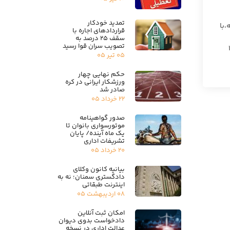
تمدید خودکار
ه،‌با
قراردادهای اجاره با
سقف ۲۵ درصد به
تصویب سران قوا رسید
۱۴۰۲/
۰۵ تیر ۰۵
حکم نهایی چهار
ورزشکار ایرانی در کره
صادر شد
۲۲ خرداد ۰۵
صدور گواهینامه
موتورسواری بانوان تا
یک ماه آینده/ پایان
تشریفات اداری
۲۰ خرداد ۰۵
بیانیه کانون وکلای
دادگستری سمنان؛ نه به
اینترنت طبقاتی
۰۸ اردیبهشت ۰۵
امکان ثبت آنلاین
دادخواست بدوی دیوان
عدالت اداری در نسخه