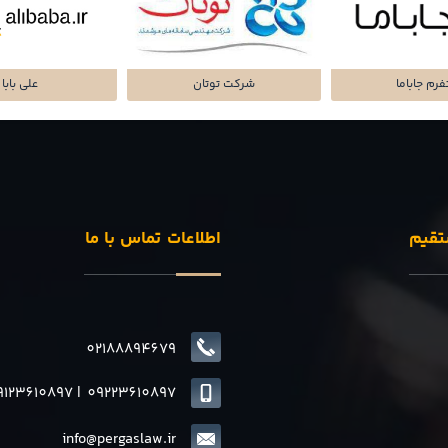
تا پرداز پرشین
شرکت سرمایه گذاری
پلتفرم میا
تقیم
اطلاعات تماس با ما
02188894679
9123610897
|
0
9223610897
info@pergaslaw.ir