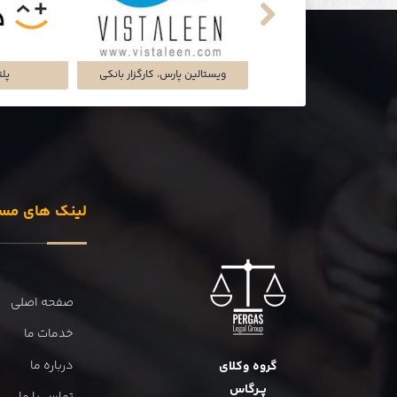
تماشاخانه‌ی ملک
شرکت تجارت سگال آرتا
شرکت دل
لینک های مس
صفحه اصلی
خدمات ما
درباره ما
گروه وکلای
پــرگاس