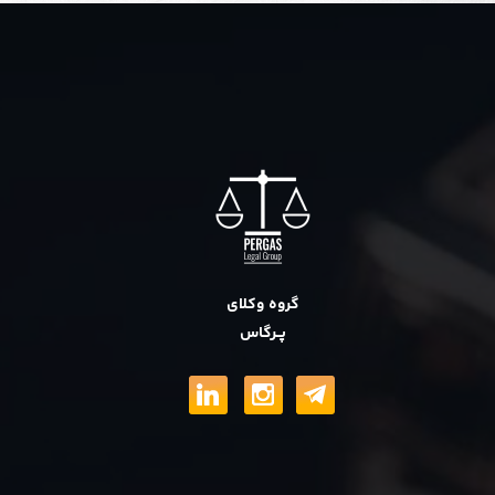
گروه وکلای
پــرگاس