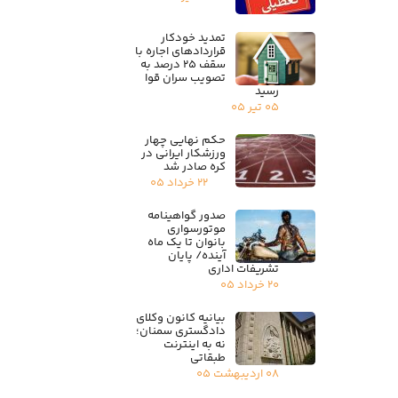
تمدید خودکار
قراردادهای اجاره با
سقف ۲۵ درصد به
تصویب سران قوا
رسید
۰۵ تیر ۰۵
حکم نهایی چهار
ورزشکار ایرانی در
کره صادر شد
۲۲ خرداد ۰۵
صدور گواهینامه
موتورسواری
بانوان تا یک ماه
آینده/ پایان
تشریفات اداری
۲۰ خرداد ۰۵
بیانیه کانون وکلای
دادگستری سمنان؛
نه به اینترنت
طبقاتی
۰۸ اردیبهشت ۰۵