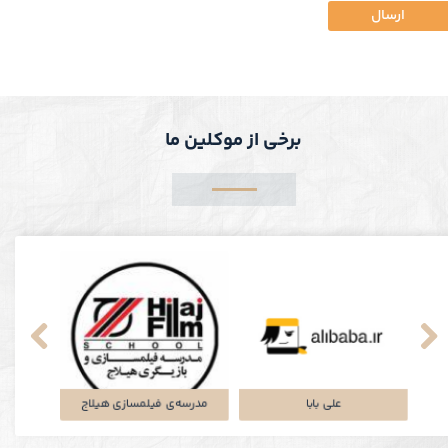
ارسال
برخی از موکلین ما
پلتفرم جاباما
شرکت توتان
علی ب