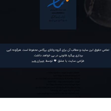
​تمامی حقوق این سایت و مطالب آن برای گروه وکلای پرگاس محفوظ است. هرگونه کپی
برداری پیگرد قانونی در پی خواهد داشت​​​​​​​.
طراحی سایت با عشق 🧡 توسط
جیران وب
<a referrerpolicy='origin' target='_blank'
href='https://trustseal.enamad.ir/?
id=552132&Code=anvY3EOAu5acPrYIvcMwIWV6y
0365GMj'><img referrerpolicy='origin'
src='https://trustseal.enamad.ir/logo.aspx?
id=552132&Code=anvY3EOAu5acPrYIvcMwIWV6y
0365GMj' alt='' style='cursor:pointer'
code='anvY3EOAu5acPrYIvcMwIWV6y0365GMj'>
</a>