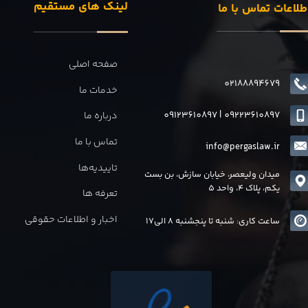
لینک های مستقیم
طلاعات تماس با ما
صفحه اصلی
02188894679
خدمات ما
09123610897
|
0
9223610897
درباره ما
تماس با ما
info@pergaslaw.ir
تاییدیه‌ها
میدان ولیعصر، خیابان سازش، بن بست
یکم، پلاک 4، واحد 5
تعرفه ها
اخبار و اطلاعات حقوقی
ساعت کاری: شنبه تا پنجشنبه 8 الی17