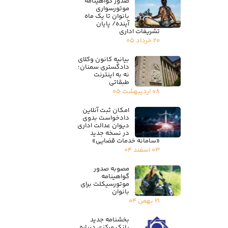
صدور گواهینامه
موتورسواری
بانوان تا یک ماه
آینده/ پایان
تشریفات اداری
۲۰ خرداد ۰۵
بیانیه کانون وکلای
دادگستری سمنان؛
نه به اینترنت
طبقاتی
۰۸ اردیبهشت ۰۵
امکان ثبت آنلاین
دادخواست بدوی
دیوان عدالت اداری
در نسخه جدید
«سامانه خدمات قضایی»
۰۳ اسفند ۰۴
مصوبه صدور
گواهینامه
موتورسیکلت برای
بانوان
۲۱ بهمن ۰۴
بخشنامه جدید
بانک مرکزی درباره