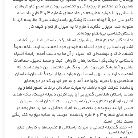
همین ذکر مختصر از پیچیدگی و تخصصی بودن موضوع کاوش‌های
باستانی را با موارد مطروحه در ماده‌های شماره ۳ و ۴ طرح یادشده
(گذراندن دورۀ کوتاه مدت کاوشگری باستان‌شناسی!) مقایسه کرد تا
متوجه شد، عزیزان نگارندۀ طرح تا چه میزان از کم و کیف کار
باستان‌شناسی بی‌اطلاع بوده‌اند.
نمایندگان محترم مجلس شورای اسلامی! در باستان‌شناسی، کشف
اشیای باستانی و خود اشیاء به خودی خود اهمیت ندارند، بلکه نحوۀ
کشف، خاک و نهشته‌ای که اشیاء از آن‌ها به دست آمده، رابطۀ اشیاء
باستانی با یکدیگر، استاندارهای کاوش، ثبت و ضبط دقیق، مطالعات
علمی و آزمایشگاهی روی شی و نگارش ماحصل این موارد است که
اهمیت دارند و بدیهی است این موارد تنها از عهدۀ باستان‌شناسان
متخصص و با تجربه برخواهد آمد و نه هر فردی که در دوره‌های
یادشده شرکت کرده باشد. به عبارت ساده‌تر، برخلاف تصور غلط رایج،
هدف باستان شناسی گنج‌یابی! یا پیداکردن دفینه نیست، بلکه هدف
اصلی بازسازی نظام زیستی/معیشتی و… اجدادمان است. سپردن
چنین فرایند پیچیده و تخصصی به افراد مطابق با موارد مطروحه در
ماده های شماره ۳ و ۴ طرح یادشده، درست به مثابه تیغ به کف زنگی
مست دادن است.
۴- حفظ گنجینه تمدنی و میراث باستانی از تخریب‌ها و کاوش های
غیرکارشناسی