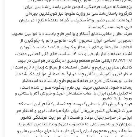
رسمی باستان‌شناسی کشور (پژوهشکدۀ باستان‌شناسی در
پژوهشگاه میراث فرهنگی، انجمن علمی باستان‌شناسی ایران،
کارگروه باستان‌شناسی در وزارت علوم) نیز کوچکترین بهره‌ای
نبرده‌اند؛ نفس حضور واژۀ سخیف و گمراه کنندۀ «گنج» در عنوان
طرح، خود بسیار گویاست.
صرف نظر از مغایرت‌های آشکار و واضح طرح یادشده با قوانین مصوب
جمهوری اسلامی ایران همچون: لایحه قانونی راجع به جلوگیری از
انجام اعمال حفاری‌های غیرمجاز و کاوش به قصد به دست آوردن
اشیاء عتیقه و آثار تاریخی و بند ۱۴ سیاست‌های کلی قضایی مصوب
۲۸/۷/۱۳۸۱ ابلاغی مقام معظم رهبری (بازنگری در قوانین در جهت
کاهش عناوین جرایم و کاهش استفاده از مجازات زندان)، لازم است از
منظر فنی و آموزشی نکاتی چند دربارۀ به اصطلاح مزایای ذکر شده از
جانب نویسندگان طرح در صفحۀ سوم طرح یادشده به استحضار
رسانده شود. نخستین مزیت این طرح اینگونه عنوان شده است:
۱- تبدیل شدن ایران به هاب منطقه‌ای خرید و فروش آثار باستانی و
ورود ارز به کشور.
خرید و فروش آثار باستانی؟ توسط چه کسانی؟ آیا جز این است که
میراث فرهنگی کشور عزیزمان ایران مایۀ مباهات، غرور و افتخار هر
ایرانی در سراسر جهان بوده و هست؟ آیا مواریث فرهنگی کشور
عزیزمان جزو ناموس ملی ما محسوب نمی‌شوند؟ کدامین کشور با
سابقۀ تاریخی همچون ایران را سراغ دارید تا با حراج نوامیس ملی و