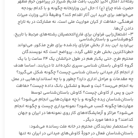
رفته‌اند (مثال اخیر: تخریب بافت قدیم شیراز در پیرامون حرم مطهر
حضرت شاه چراغ (ع) )؛ حال این وزارتخانه چگونه و با کدام بودجه
می‌خواهد برای خرید این آثار اقدام کند؟ وظیفۀ ذاتی وزارت میراث
فرهنگی، حفاظت از کیان مواریث ملی است، نه مشارکت در به تاراج
دادن آن‌ها.
۳- اشتغال‌زایی فراوان برای فارغ‌التحصیلان رشته‌های مرتبط با تاریخ،
گوهرشناسی و باستان‌شناسی
بی‌تردید این بند از بخشِ مزایای یادشده برای طرح مذکور، می‌تواند
خطرناکترین بخش طرح تلقی گردد. پرواضح است که نویسندگان
محترم طرح، حتی یکبار هم در طول حیاتشان یک ۲۴ ساعت را با یک
گروه کاوش باستان شناسی سپری نکرده‌اند تا دریابند، اساسا هدف
از انجام کار میدانی باستان شناسی چیست؟ چگونه شکل می‌گیرد؟
چه مقدمات و مراحل اداری دارد؟ چطور و با چه استانداردهایی در عمل
به انجام می‌رسد؟ ثبت و ضبط و تشکیل بانک داده چیست؟ حفاظت
حین و پس از کاوش چیست؟ کاوش باستان‌شناسی توسط
باستان‌شناسان زبده چگونه و با چه مهارت‌هایی انجام می‌شود؟ این
مهارت‌ها چگونه کسب می‌شود؟ نمونه‌برداری چیست و چگونه انجام
می‌شود؟ مراکز و آزمایشگاه‌های کار روی نمونه‌ها در ایران و جهان
کدامند؟ و ده‌ها مورد دیگر…
به استحضار نمایندگان محترم در خانه ملت رسانده می‌شود:
باستان‌شناسان فعال در حوزۀ کاوش‌های میدانی در ایران نه تنها