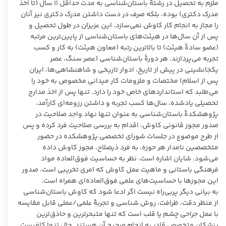
ملزم به تحصیل در رشتۀ باستان‌شناسی به مدت حداقل ۱۱ سال (تا اخذ
مدرک دکتری) بوده، بلکه صرف در دست داشتن مدرک دکتری نیز آنان
را مجاز به انجام کار کاوش نمی‌سازد. این عزیزان در طول تحصیل و
پس از آن سال‌ها در هیئت‌های باستان‌شناسی از پایین‌ترین مرتبه
(عضو سادۀ هیئت) تا بالاترین رتبه (معاون هیئت) به کار و کسب
تجربه می‌پردازند. هر دورۀ باستان‌شناسی (عصر سنگ، عصر
یکجانشینی در پیش از تاریخ، ادوار تاریخی و شاهنشاهی‌ها، ایران
پس از اسلام) مختصات و ملزومات کار میدانی مخصوص به خود را
می‌طلبد که استانداردهای خاص خود را دارد. تنها پس از اخذ مدارج
تحصیلی یادشده، سال‌ها کسب تجربه و داشتن رزومه‌ای کارآمد،
پژوهشکدۀ باستان‌شناسی به عنوان تنها نهاد واجد صلاحیت در
صدور مجوز قانونی کاوش، اقدام به بررسی صلاحیت فرد کرده و پس
از طرح موضوع در جلسات شورای تخصصی پژوهشکده در حضور
متخصصین نامدار هر حوزه، به فرد ذیصلاح، مجوز کاوش داده
می‌شود. شایان اشاره است، نظر به حساسیت فوق‌العاده مواد
فرهنگی باستانی و ماهیت عمل کاوش که امری تخریبی است، صدور
این مجوزها با حساسیت‌های علمی فوق‌العاده‌ای همراه است.
به بیانی دیگر پربی‌راه نیست اگر ادعا شود که کاوش باستان‌شناسی
از منظر دقت، ظرافت، روش شناسی و تجربۀ علمی/عملی قابل مقایسه
با عمل جراحی چشم یا قلب است که تنها متبحرترین و حاذق‌ترین
پزشکان متخصص قادر به انجام صحیح آن هستند. حال تنها کافیست