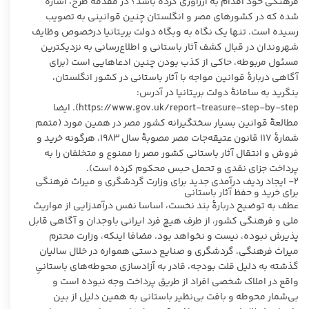
فرهنگی خود اقدام به ارزآوری کرده باشد؟ در مقدمۀ طرح، اشاره
شده که در کشورهای مصر و انگلستان چنین قوانینی به تصویب
رسیده است. تنها یک نگاه به وبگاه دولت بریتانیا درخصوص وظایف
شهروندان در قبال کشف آثار باستانی و اطلاع‌رسانی به نزدیکترین
مسئول مربوطه، حاکی از کذب بودن چنین ادعاهایی است (برای
آگاهی دربارۀ قوانین مواجه با آثار باستانی در کشور انگلستان،
بنگرید به سامانۀ دولت بریتانیا در آدرس:
https://www.gov.uk/report-treasure-step-by-step). ایضا
مطالعۀ قوانین بسیار سختگیرانه کشور مصر در همین مورد (متمم
شمارۀ ۱۱۷ قانون عتیقه‌جات مصر مصوبۀ سال ۱۹۸۳، هرگونه خرید و
فروش و انتقال آثار باستانی کشور مصر را ممنوع و متخلفان را به
پرداخت جزای نقدی و تحمل حبس محکوم کرده است).
۲- ایجاد ردیف درآمدی جدید برای وزارت گردشگری و میراث فرهنگی
برای خرید و حفظ آثار باستانی
عطف به توضیح دربارۀ بند نخست، اساسا نفس درآمدزایی از مواریث
ملی و فرهنگی کشور، از طرف هیچ فرد ایرانی باوجدان و آگاهی قابل
پذیرش نبوده، نیست و نخواهد بود. مضافا اینکه، وزارت محترم
میراث فرهنگی، گردشگری و صنایع دستی همواره در خلال سالیان
گذشته به دلیل قلت بودجه، قادر به آزادسازی محوطه‌های باستانیِ
واقع در املاک شخصی افراد از طریق پرداخت وجه نبوده است و
بی‌شمار محوطه و بافت بی‌نظیر باستانی به همین دلیل از بین