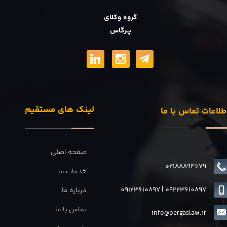
گروه وکلای
پــرگاس
لینک های مستقیم
طلاعات تماس با ما
صفحه اصلی
02188894679
خدمات ما
09123610897
|
0
9223610897
درباره ما
تماس با ما
info@pergaslaw.ir