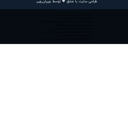
طراحی سایت با عشق 🧡 توسط
جیران وب
<a referrerpolicy='origin' target='_blank'
href='https://trustseal.enamad.ir/?
id=552132&Code=anvY3EOAu5acPrYIvcMwIWV6y
0365GMj'><img referrerpolicy='origin'
src='https://trustseal.enamad.ir/logo.aspx?
id=552132&Code=anvY3EOAu5acPrYIvcMwIWV6y
0365GMj' alt='' style='cursor:pointer'
code='anvY3EOAu5acPrYIvcMwIWV6y0365GMj'>
</a>