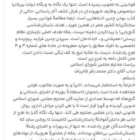
قوانینی به تصویب رسیده است. تنها یک نگاه به وبگاه دولت بریتانیا
درخصوص وظایف شهروندان در قبال کشف آثار باستانی، حاکی از
کذب بودن چنین ادعاهایی است، ایضا مطالعۀ قوانین بسیار
سختگیرانه کشور مصر در همین مورد… هدف باستان‌شناسی
گنج‌یابی! یا پیداکردن دفینه نیست، بلکه هدف اصلی بازسازی نظام
زیستی/معیشتی و… اجدادمان است. سپردن چنین فرایند پیچیده و
تخصصی به افراد مطابق با موارد مطروحه در ماده های شماره ۳ و ۴
طرح یادشده، درست به مثابه تیغ به کف زنگی مست دادن است.
متن کامل نامه به شرح زیر است:
ریاست محترم مجلس شورای اسلامی
جناب آقای دکتر محمدباقر قالیباف
باسلام،
احتراماً به استحضار می‌رساند، اخیراً و به صورت مکتوب طرحی
مشاهده شده است باعنوان «استفادۀ بهینه از اشیای باستانی و
گنج‌ها» که توسط تعدادی از نمایندگان محترم مجلس شورای اسلامی
تدوین گردیده و گویا قرار است تا با طی کردن مراحل اداری، روال
قانونی خود را در مجلس محترم طی کند. تنها یک نگاه گذرا به طرح از
جانب هر دانش‌آموختۀ باستان‌شناسی کافیست تا روشن سازد که
تهیه‌کنندگان طرح یادشده، نه تنها از بدیهیات و الفبای رشتۀ
باستان‌شناسی بی‌اطلاع بوده‌اند، بلکه از مشاورۀ هیچیک از نهادهای