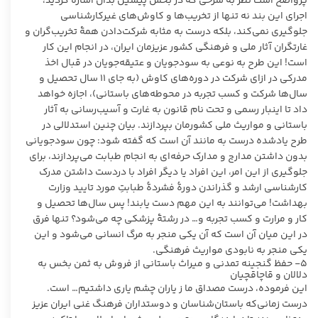
پرواضح است نظر به شرحی که در بخش پیشین بدان اشاره گردید،
اجرای این بند نه تنها از تخریب‌ها و کاوش‌های غیرکارشناسی
جلوگیری نمی‌کند، بلکه درست به مثابه شرکت‌دادن همۀ تخریب‌گران و
غارتگران آثار ملی و فرهنگی کشور عزیزمان ایران، در انجام این کار
است! این طرح به نوعی به سودجویان و عتیقه‌جویان در قبال اخذ
مدرکی در ازای شرکت در دوره‌های کاوش (به جای ۱۱ سال تحصیل و
سال‌ها شرکت و کسب تجربه در محوطه‌های باستانی)، اجازه خواهد
داد تا اینبار رسمی و تحت نام قانون به غارت و آسیب‌رسانی به آثار
باستانی و مواریث ملی کشورمان بپردازند. بیان چنین استدلالی در
طرح یادشده درست به مانند آن است که گفته شود: چون سودجویانی
بدون داشتن مدارج و مدارک حرفه‌ای به انجام طبابت می‌پردازند، برای
جلوگیری از این امر، این افراد یا دیگر افراد با دردست داشتن مدرک
کارشناسی ارشد و گذراندن دورۀ فشردۀ طبابتِ مورد تایید وزارت
بهداشت! می‌توانند به این مهم دست یابند! پس سال‌ها تحصیل و
کار و مرارت و کسب تجربه و… در رشتۀ پزشکی چه می‌شود؟ تنها فرق
در این میان آن است که آن یکی منجر به مرگ انسانی می‌شود و این
یکی منجر به نابودی مواریث فرهنگی.
۵- حفظ گنجینه تمدنی و میراث باستانی از فروش به ثمن بخس به
دلالان و قاچاقچیان
این فرموده، درست مصداق ما ز یاران چشم یاری داشتیم… است.
درست زمانی‌که باستان‌شناسان و دوستداران فرهنگ غنی ایران عزیز