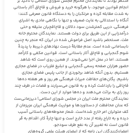
منتظر بودند تا نمایندگان محترم مجلس شورای اسلامی با تاکید بر
انجام قوانین موجود، با هرگونه خرید و فروش و قاچاق آثار باستانی
به شدت مقابله کرده و مرتکبان را به دستگاه قانون معرفی کنند؛
آنگاه با استدلالی به غایت ضعیف و تنها با نگاهی مادی به اشیای
فرهنگی، درپی کمترشدن سود دلالان و قاچاقچیان عتیقه و حتی
درآمدزایی از این طریق برای دولت هستند. نمایندگان محترم خانه
ملت، مستحضر باشید اصل فراموش شده در ایران که منجر به چنین
نابسامانی شده است، عدم مقابلۀ درست نهادهای ذیربط با پدیدۀ
شوم گنجیابی و قاچاق آثار باستانی است. قوانین مکفی و کارآمد
هستند، اما در عمل اجرا نمی‌شوند. از همین روی است که شاهد
حضور هزاران صفحه رسمی گنجیابی و تبلیغ فلزیاب در فضای مجازی
هستیم، بدون آنکه شاهد برخوردی از جانب پلیس فضای مجازی
باشیم. یگان‌های حفاظت میراث فرهنگی هر روز و هر هفته ده‌ها
قاچاقی را بازداشت کرده و به قانون می‌سپارند و قضات در ظرف چند
روز رای به برائت می‌دهند و ده‌ها موارد از این دست.
نمایندگان محترم ملت ایران در مجلس شورای اسلامی! دیرزمانی‌ست
که عنان محافظت از دستاوردها و مواریث فرهنگی ایران عزیزمان از
کف متولیان امر خارج شده‌است. شمار محوطه‌های باستانی آسیب
دیده و به تاراج رفته از عدد خارج است و تنها چارۀ کار، اقدام به مُر
قانون است نه تغییر آن به نفع طرف سودجو.
امضاء‌کنندگان این نامه که از اعضای هیئت علمی گروه‌های