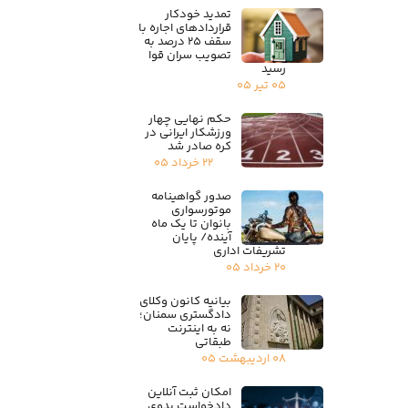
تمدید خودکار
قراردادهای اجاره با
سقف ۲۵ درصد به
تصویب سران قوا
رسید
۰۵ تیر ۰۵
حکم نهایی چهار
ورزشکار ایرانی در
کره صادر شد
۲۲ خرداد ۰۵
صدور گواهینامه
موتورسواری
بانوان تا یک ماه
آینده/ پایان
تشریفات اداری
۲۰ خرداد ۰۵
بیانیه کانون وکلای
دادگستری سمنان؛
نه به اینترنت
طبقاتی
۰۸ اردیبهشت ۰۵
امکان ثبت آنلاین
دادخواست بدوی