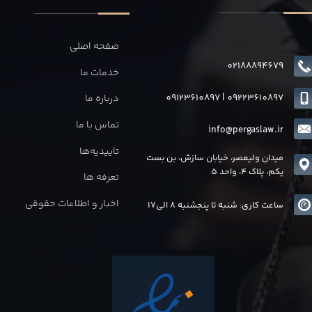
صفحه اصلی
02188894679
خدمات ما
09123610897
|
0
9223610897
درباره ما
تماس با ما
info@pergaslaw.ir
تاییدیه‌ها
میدان ولیعصر، خیابان سازش، بن بست
یکم، پلاک 4، واحد 5
تعرفه ها
اخبار و اطلاعات حقوقی
ساعت کاری: شنبه تا پنجشنبه 8 الی17