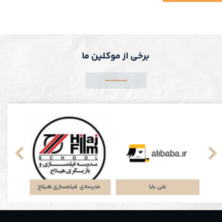
برخی از موکلین ما
پلتفرم جاباما
شرکت توتان
عل