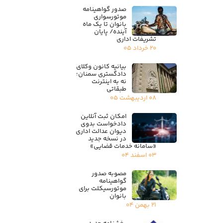
صدور گواهینامه
موتورسواری
بانوان تا یک ماه
آینده/ پایان
تشریفات اداری
۲۰ خرداد ۰۵
بیانیه کانون وکلای
دادگستری سمنان؛
نه به اینترنت
طبقاتی
۰۸ اردیبهشت ۰۵
امکان ثبت آنلاین
دادخواست بدوی
دیوان عدالت اداری
در نسخه جدید
«سامانه خدمات قضایی»
۰۳ اسفند ۰۴
مصوبه صدور
گواهینامه
موتورسیکلت برای
بانوان
۲۱ بهمن ۰۴