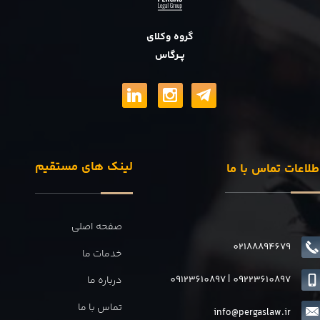
گروه وکلای
پــرگاس
لینک های مستقیم
طلاعات تماس با ما
صفحه اصلی
02188894679
خدمات ما
09123610897
|
0
9223610897
درباره ما
تماس با ما
info@pergaslaw.ir