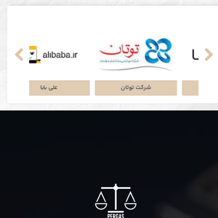
نکی
پلتفرم جاباما
شرکت توتان