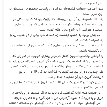
این کشور خبر داد.
متن اطلاعیه سفارت کشورمان در ایروان پایتخت جمهوری ارمنستان به
این شرح است:
به اطلاع هموطنان گرامی می‌رساند که وزارت بهداشت ارمنستان در
روز دوشنبه ۲۱ تیرماه، مقررات جدید ورود به این کشور از مرزهای
زمینی و هوایی را به شرح ذیل اعلام کرده است:
– در زمان ورود به کشور ارمنستان، مسافر باید یکی از دو مدرک زیر را
به همراه داشته باشد:
یا نتیجه تست منفی تشخیص بیماری کرونا که بیش‌تر از ۷۲ ساعت از
آن نگذشته باشد.
یا گواهی واکسیناسیون کامل در برابر بیماری کووید؛ در صورتی که
واکسن مورد استفاده، یک دوزی باشد، گواهی واکسیناسیون باید به
گذشت حداقل ۲۸ روز از زمان واکسیناسیون و در صورتی که واکسن
طی چندین دوز تزریق می‌گردد به گذشت حداقل ۱۴ روز از تاریخ
دریافت آخرین دوز آن اشاره داشته باشد.
– برای کودکان تا سن یک سال (۱۱ ماه و ۲۹ روز) نیاز به تست منفی و یا
گواهی واکسن نیست.
– در صورت عدم ارائه گواهی، فرد باید در مراکز مستقر در پایانه‌های
مرزی و یا فرودگاه، مورد آزمایش کرونا قرار گیرد و تا حصول نتیجه
منفی آزمایش، قرنطینه اجباری شود. نتیجه آزمایش در سامانه Armed