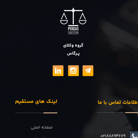
گروه وکلای
پــرگاس
لینک های مستقیم
طلاعات تماس با ما
صفحه اصلی
02188894679