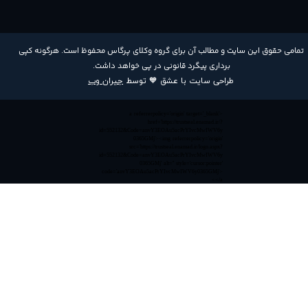
​تمامی حقوق این سایت و مطالب آن برای گروه وکلای پرگاس محفوظ است. هرگونه کپی
برداری پیگرد قانونی در پی خواهد داشت​​​​​​​.
طراحی سایت با عشق 🧡 توسط
جیران وب
<a referrerpolicy='origin' target='_blank'
href='https://trustseal.enamad.ir/?
id=552132&Code=anvY3EOAu5acPrYIvcMwIWV6y
0365GMj'><img referrerpolicy='origin'
src='https://trustseal.enamad.ir/logo.aspx?
id=552132&Code=anvY3EOAu5acPrYIvcMwIWV6y
0365GMj' alt='' style='cursor:pointer'
code='anvY3EOAu5acPrYIvcMwIWV6y0365GMj'>
</a>