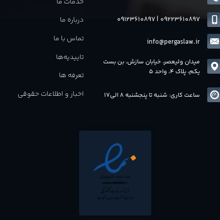
خدمات ما
09123610897
|
0
9223610897
درباره ما
تماس با ما
info@pergaslaw.ir
تاییدیه‌ها
میدان ولیعصر، خیابان سازش، بن بست
یکم، پلاک 4، واحد 5
تعرفه ها
اخبار و اطلاعات حقوقی
ساعت کاری: شنبه تا پنجشنبه 8 الی17