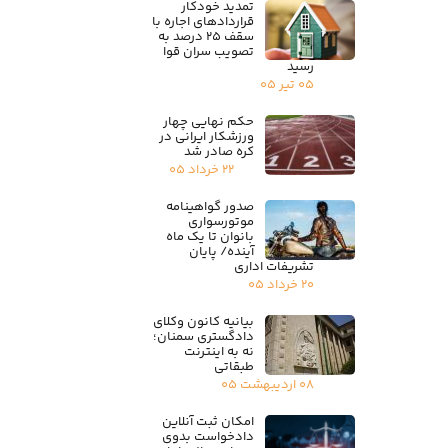
تمدید خودکار
قراردادهای اجاره با
سقف ۲۵ درصد به
تصویب سران قوا
رسید
۰۵ تیر ۰۵
حکم نهایی چهار
ورزشکار ایرانی در
کره صادر شد
۲۲ خرداد ۰۵
صدور گواهینامه
موتورسواری
بانوان تا یک ماه
آینده/ پایان
تشریفات اداری
۲۰ خرداد ۰۵
بیانیه کانون وکلای
دادگستری سمنان؛
نه به اینترنت
طبقاتی
۰۸ اردیبهشت ۰۵
امکان ثبت آنلاین
دادخواست بدوی