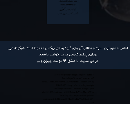
​تمامی حقوق این سایت و مطالب آن برای گروه وکلای پرگاس محفوظ است. هرگونه کپی
برداری پیگرد قانونی در پی خواهد داشت​​​​​​​.
طراحی سایت با عشق 🧡 توسط
جیران وب
<a referrerpolicy='origin' target='_blank'
href='https://trustseal.enamad.ir/?
id=552132&Code=anvY3EOAu5acPrYIvcMwIWV6y
0365GMj'><img referrerpolicy='origin'
src='https://trustseal.enamad.ir/logo.aspx?
id=552132&Code=anvY3EOAu5acPrYIvcMwIWV6y
0365GMj' alt='' style='cursor:pointer'
code='anvY3EOAu5acPrYIvcMwIWV6y0365GMj'>
</a>