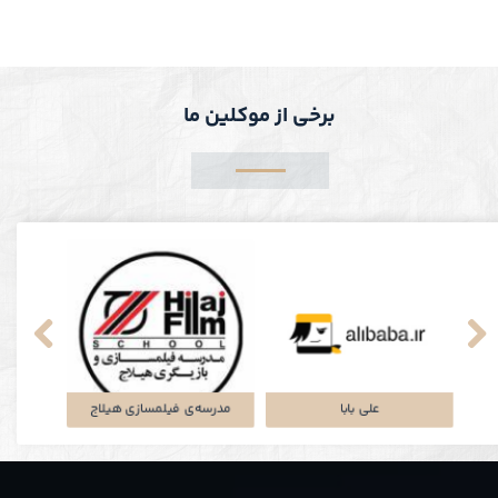
برخی از موکلین ما
پلتفرم جاباما
شرکت توتان
علی