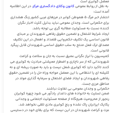
معضل کولبری است
به نقل از روابط عمومی
کانون وکلای دادگستری مرکز
، در این اطلاعیه
آمده است:
انتشار خبر مرگ ۵ هموطن کولبر در مرزهای غربی کشور زنگ هشداری
برای حکمرانی است. وجدان عمومی نباید بدلیل کثرت اخبار نگران
کننده نسبت به مسئولیت مطالبه گری بی توجه باشد.
ایجاد شرایط اشتغال و تضمین حقوق رفاهی شهروندان بر مبنای
قانون اساسی یک تکلیف حکمروایی قلمداد و اهمال در این تکلیف
مصداق ترک فعل منتج به سلب حقوق اساسی شهروندان قابل پیگرد
قانونی است.
کمیسیون با ابراز نگرانی عمیق نسبت به جان و سلامت و کرامت
شهروندانی که از سر ناچاری و اضطرار معیشتی مبادرت به کولبری می
کنند تاکید دارد که کولبری شغل نیست و باید به صورت ریشه ای و نه
کلیشه ای یا انتظامی با این معضل مواجه وراه حل را در تضمین حقوق
رفاهی شهروندان و ایجاد فضای اشتغال و سرمایه گذاری مولد در
مناطق مرزی جست.
حکمرانی و وجدان عمومی بی تفاوت نباشند
ضمن تسلیت به خانواده های داغدار، یادآور می شود چهره کولبران
رنجور از محرومیت هیچگاه از صفحه مسئولیت اجتماعی و وجدانی
یکایک ایرانیان پاک نشده و رنج کولبری عادی تلقی نخواهد شد.
عزت و کرامت شهروندان در این نیست که برای بقای خود در دسترسی