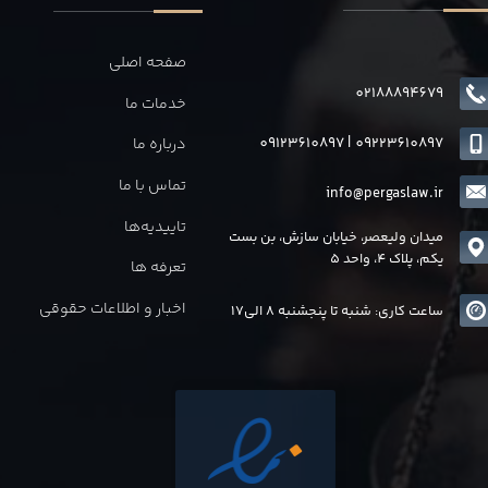
صفحه اصلی
02188894679
خدمات ما
09123610897
|
0
9223610897
درباره ما
تماس با ما
info@pergaslaw.ir
تاییدیه‌ها
میدان ولیعصر، خیابان سازش، بن بست
یکم، پلاک 4، واحد 5
تعرفه ها
اخبار و اطلاعات حقوقی
ساعت کاری: شنبه تا پنجشنبه 8 الی17