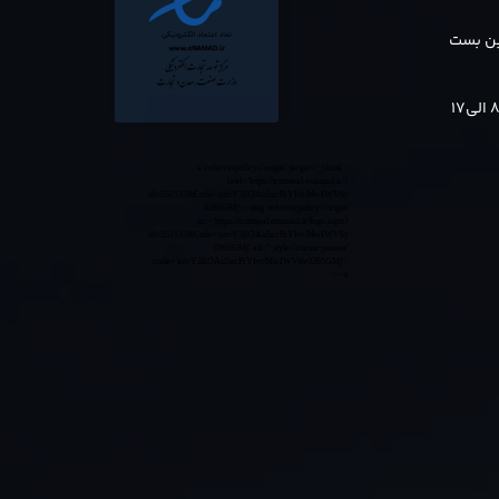
بن بست
<a referrerpolicy='origin' target='_blank'
href='https://trustseal.enamad.ir/?
id=552132&Code=anvY3EOAu5acPrYIvcMwIWV6y
0365GMj'><img referrerpolicy='origin'
src='https://trustseal.enamad.ir/logo.aspx?
id=552132&Code=anvY3EOAu5acPrYIvcMwIWV6y
0365GMj' alt='' style='cursor:pointer'
code='anvY3EOAu5acPrYIvcMwIWV6y0365GMj'>
</a>