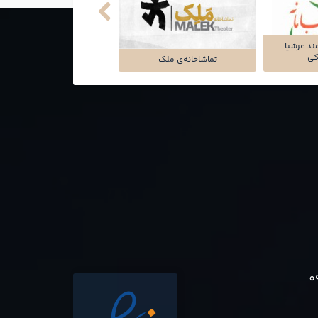
ند عرشیا
نکی
تماشاخانه‌ی ملک
شرکت تجارت سگال آرتا
0