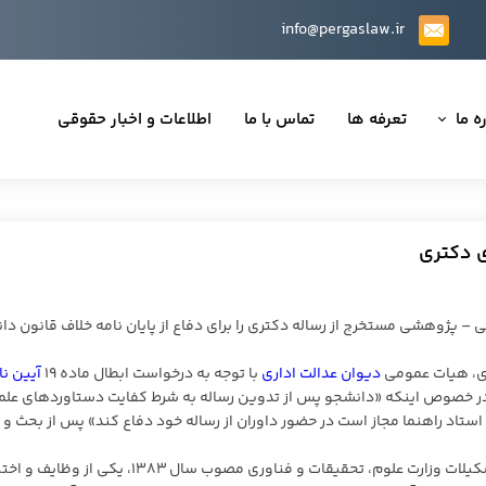
info@pergaslaw.ir
ه ما
تعرفه ها
تماس با ما
اطلاعات و اخبار حقوقی
ان ما
یه‌ها
ی دکتری
ینی قراردادها
 حقوقی
– پژوهشی مستخرج از رساله دکتری را برای دفاع از پایان نامه خلاف قانون د
اری، هیات عمومی
دیوان عدالت اداری
با توجه به درخواست ابطال ماده ۱۹
آیین نا
در خصوص اینکه «دانشجو پس از تدوین رساله به شرط کفایت دستاوردهای علم
تی
ستاد راهنما مجاز است در حضور داوران از رساله خود دفاع کند» پس از بحث و
طبق بند ۴ قسمت (ب) ماده ۲ قانون اهداف، وظایف و تشکیلات وزارت علوم، تحقیقات و فناوری مصوب سال ۱۳۸۳، ی