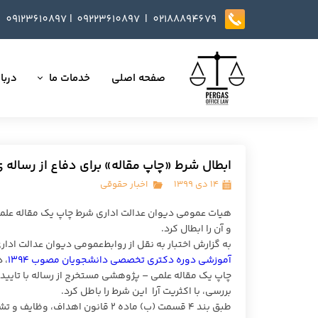
09123610897
|
0
9223610897​​​​​​​ |
02188894679
صفحه اصلی
خدمات ما
دربار
تمامی خدمات
داست
وکالت در دعاوی
تایید
ابطال شرط «چاپ مقاله» برای دفاع از رساله 
مذاکره، تنظیم و بازب
۱۴ دی ۱۳۹۹
اخبار حقوقی
ارائه خدمات مشاوره
هیات عمومی دیوان عدالت اداری شرط چاپ یک مقاله علمی 
و آن را ابطال کرد.
داوری
به گزارش اختبار به نقل از روابط‌عمومی دیوان عدالت اد
آموزشی دوره دکتری تخصصی دانشجویان مصوب ۱۳۹۴
، 
انجام کلیه مسائل ثب
چاپ یک مقاله علمی – پژوهشی مستخرج از رساله با تایید ا
بررسی، با اکثریت آرا این شرط را باطل کرد.