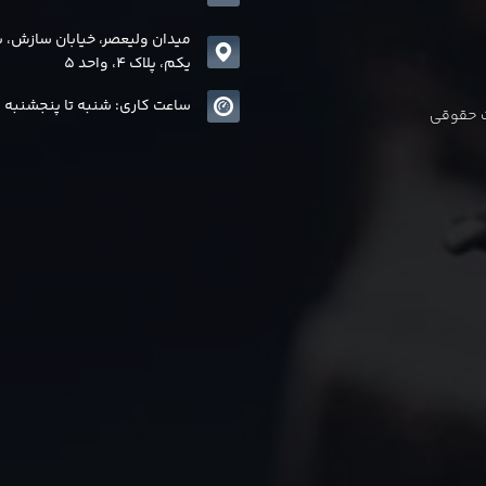
میدان ولیعصر، خیابان سازش، 
یکم، پلاک 4، واحد 5
ساعت کاری: شنبه تا پنجشنبه 8 الی17
ات حقوقی