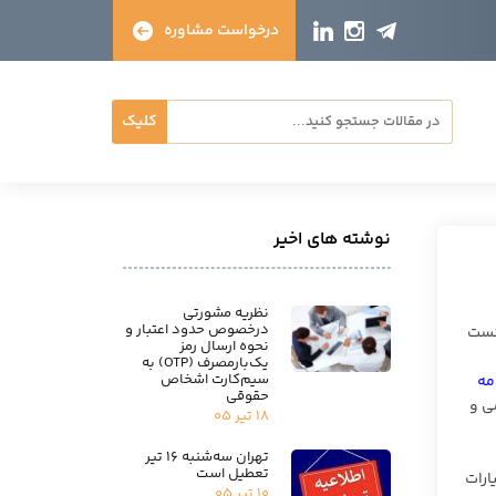
درخواست مشاوره
کلیک
نوشته های اخیر
نظریه مشورتی
درخصوص حدود اعتبار و
انست
نحوه ارسال رمز
یک‌بارمصرف (OTP) به
سیم‌کارت اشخاص
مه
حقوقی
ی و
۱۸ تیر ۰۵
تهران سه‌شنبه ۱۶ تیر
تعطیل است
کی از وظایف و اختیارات
۱۰ تیر ۰۵