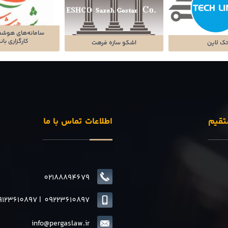
سامانه‌های هوشم
کارگزاری با
ک لاین
اشکو سازه فرهت
تقیم
اطلاعات تماس با ما
02188894679
9123610897
|
0
9223610897
info@pergaslaw.ir