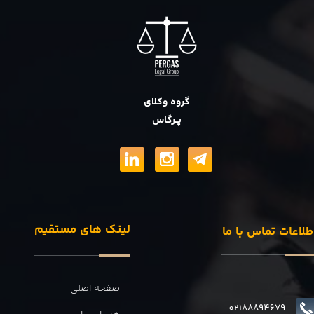
گروه وکلای
پــرگاس
لینک های مستقیم
طلاعات تماس با ما
صفحه اصلی
02188894679