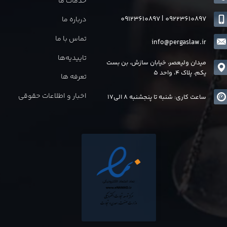
خدمات ما
09123610897
|
0
9223610897
درباره ما
تماس با ما
info@pergaslaw.ir
تاییدیه‌ها
میدان ولیعصر، خیابان سازش، بن بست
یکم، پلاک 4، واحد 5
تعرفه ها
اخبار و اطلاعات حقوقی
ساعت کاری: شنبه تا پنجشنبه 8 الی17