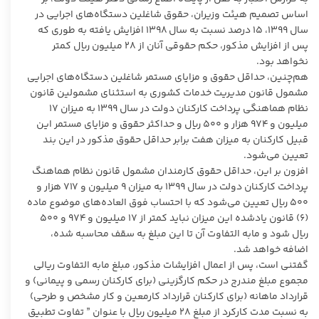
اساس تصمیم هیئت وزیران، حقوق شاغلین دستگاه‌های اجرایی در
سال ۱۳۹۹، ۱۵ درصد نسبت به سال ۱۳۹۸ افزایش یافته به طوری که
پس از افزایش مذکور، حکم حقوقی آنان از ۲۸ میلیون ریال کمتر
نخواهد بود.
هم‌چنین، حداقل حقوق و مزایای مستمر شاغلین دستگاه‌های اجرایی
مشمول قانون مدیریت خدمات کشوری به استثنای مشمولین قانون
نظام هماهنگی پرداخت کارکنان دولت در سال ۱۳۹۹ به میزان ۱۷
میلیون و ۹۷۴ هزار و ۵۰۰ ریال و حداکثر حقوق و مزایای مستمر این
قبیل کارکنان به میزان هفت برابر حداقل حقوق مذکور در این بند
تعیین می‌شود.
افزون بر این، حداقل حقوق کارمندان مشمول قانون نظام هماهنگ
پرداخت کارکنان دولت در سال ۱۳۹۹ به میزان ۹ میلیون و ۷۱۷ هزار و
۵۰۰ ریال تعیین می‌شود که با احتساب فوق العاده‌های موضوع ماده
(۶) قانون یادشده این میزان نباید کمتر از ۱۷ میلیون و ۹۷۴ و ۵۰۰
ریال شود و مابه التفاوت آن تا این مبلغ به سقف محاسبه شده،
اضافه خواهد شد.
گفتنی است، پس از اعمال افزایشات مذکور، مبلغ مابه التفاوت ریالی
مجموع مبلغ مندرج در حکم کارگزینی (برای کارکنان رسمی و پیمانی) و
قرارداد ماهانه (برای کارکنان قرارداد کارمعین و کار مشخص و طرحی)
به نسبت مدت کارکرد از مبلغ ۲۸ میلیون ریال با عنوان ” تفاوت تطبیق