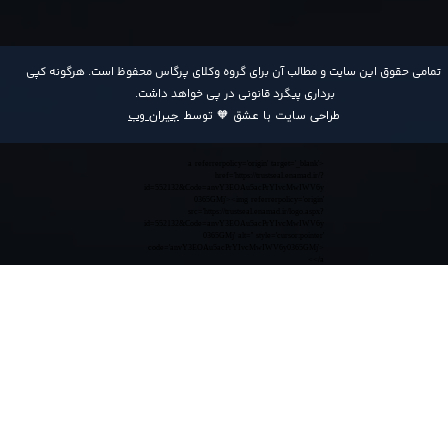
​تمامی حقوق این سایت و مطالب آن برای گروه وکلای پرگاس محفوظ است. هرگونه کپی
برداری پیگرد قانونی در پی خواهد داشت​​​​​​​.
طراحی سایت با عشق 🧡 توسط
جیران وب
<a referrerpolicy='origin' target='_blank'
href='https://trustseal.enamad.ir/?
id=552132&Code=anvY3EOAu5acPrYIvcMwIWV6y
0365GMj'><img referrerpolicy='origin'
src='https://trustseal.enamad.ir/logo.aspx?
id=552132&Code=anvY3EOAu5acPrYIvcMwIWV6y
0365GMj' alt='' style='cursor:pointer'
code='anvY3EOAu5acPrYIvcMwIWV6y0365GMj'>
</a>