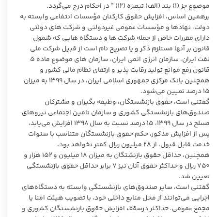
موضوع جز (۱) بند (الف) تبصره (۱۲) ” در احکام درج می‌گردد.
برهمین اساس، افزایش حقوق کارکنان مؤسسات انتفاعی وابسته به
دولت، نهادها و مؤسسات عمومی غیردولتی و شرکت های دولتی
دارای مقررات خاص از جمله شرکت ها و دستگاه هایی که شمول
قانون بر آنها مستلزم ذکر و یا تصریح نام است از قبیل شرکت ملی
نفت ایران، سازمان انرژی اتمی ایران، سازمان های موضوع ماده ۵
قانون رفع موانع تولید رقابت پذیر و ارتقای نظام مالی کشور و
همچنین بانک مرکزی جمهوری اسلامی ایران، در سال ۱۳۹۹ به میزان
۱۵ درصد تعیین می‌شود.
گفتنی است، حقوق بازنشستگان، وظیفه بگیران و مشترکان
صندوق‌های بازنشستگی کشوری و سازمان تامین اجتماعی نیرو‌های
مسلح در سال ۱۳۹۹، ۱۵ درصد نسبت به سال ۱۳۹۸ افزایش می‌یابد،
پس از افزایش مذکور، حکم حقوق بازنشستگان متناسب با سنوات
خدمت قابل قبول، از ۲۸ میلیون ریال کمتر نخواهد بود.
همچنین، حداقل حقوق بازنشتگان به میزان ۱۸ میلیون و ۱۵۲ هزار و
۷۵۰ ریال و حداکثر حقوق آنان نیز ۷ برابر حداقل حقوق بازنشستگی
تعیین شد.
گفتنی است، سایر صندوق‌های بازنشستگی وابسته به دستگاه‌های
اجرایی می‌توانند از محل منابع داخلی خود، با تصویب هیئت امنا یا
مجمع عمومی، حداکثر درسقف افزایش حقوق بازنشستگان کشوری و