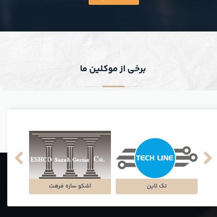
برخی از موکلین ما
سامانه
ک
را
تک لاین
اشکو سازه فرهت