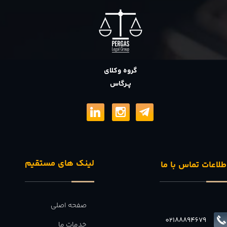
گروه وکلای
پــرگاس
لینک های مستقیم
طلاعات تماس با ما
صفحه اصلی
02188894679
خدمات ما