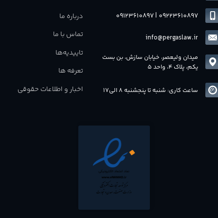
09123610897
|
0
9223610897
درباره ما
تماس با ما
info@pergaslaw.ir
تاییدیه‌ها
میدان ولیعصر، خیابان سازش، بن بست
یکم، پلاک 4، واحد 5
تعرفه ها
اخبار و اطلاعات حقوقی
ساعت کاری: شنبه تا پنجشنبه 8 الی17