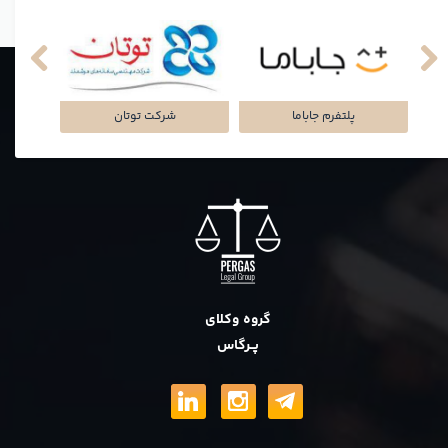
نکی
پلتفرم جاباما
شرکت توتان
گروه وکلای
پــرگاس