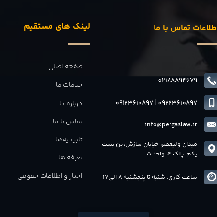
لینک های مستقیم
طلاعات تماس با ما
صفحه اصلی
02188894679
خدمات ما
09123610897
|
0
9223610897
درباره ما
تماس با ما
info@pergaslaw.ir
تاییدیه‌ها
میدان ولیعصر، خیابان سازش، بن بست
یکم، پلاک 4، واحد 5
تعرفه ها
اخبار و اطلاعات حقوقی
ساعت کاری: شنبه تا پنجشنبه 8 الی17