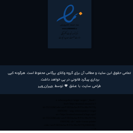
​تمامی حقوق این سایت و مطالب آن برای گروه وکلای پرگاس محفوظ است. هرگونه کپی
برداری پیگرد قانونی در پی خواهد داشت​​​​​​​.
طراحی سایت با عشق 🧡 توسط
جیران وب
<a referrerpolicy='origin' target='_blank'
href='https://trustseal.enamad.ir/?
id=552132&Code=anvY3EOAu5acPrYIvcMwIWV6y
0365GMj'><img referrerpolicy='origin'
src='https://trustseal.enamad.ir/logo.aspx?
id=552132&Code=anvY3EOAu5acPrYIvcMwIWV6y
0365GMj' alt='' style='cursor:pointer'
code='anvY3EOAu5acPrYIvcMwIWV6y0365GMj'>
</a>